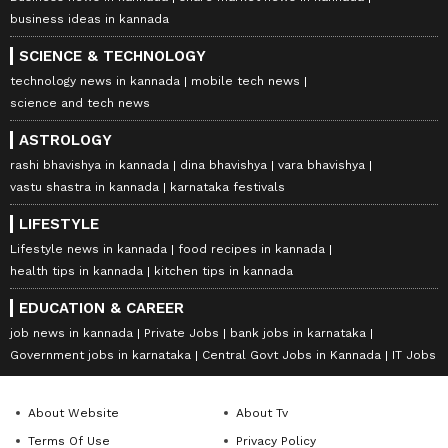
business ideas in kannada
SCIENCE & TECHNOLOGY
technology news in kannada
mobile tech news
science and tech news
ASTROLOGY
rashi bhavishya in kannada
dina bhavishya
vara bhavishya
vastu shastra in kannada
karnataka festivals
LIFESTYLE
Lifestyle news in kannada
food recipes in kannada
health tips in kannada
kitchen tips in kannada
EDUCATION & CAREER
job news in kannada
Private Jobs
bank jobs in karnataka
Government jobs in karnataka
Central Govt Jobs in Kannada
IT Jobs
About Website
About Tv
Terms Of Use
Privacy Policy