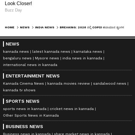
HOME
NEWS
INDIA NEWS
BREAKING: 2028 ರಲ್ಲಿ COP33 ಹವಾಮಾನ ಶೃಂಗಸಭೆ ಆಯೋಜನೆಗೆ ಭಾರತ ಸಿದ್ಧ: ಪ್ರಧಾನಿ ಮೋದಿ ಪ್ರಸ್ತಾಪ
NEWS
kannada news
latest kannada news
karnataka news
bengaluru news
Mysore news
india news in kannada
international news in kannada
ENTERTAINMENT NEWS
Kannada Cinema News
kannada movies review
sandalwood news
kannada tv shows
SPORTS NEWS
sports news in kannada
cricket news in kannada
Other Sports News in Kannada
BUSINESS NEWS
Business news in kannada
share market news in kannada