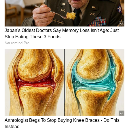
(
kannada news live
) ಸಂಪೂರ್ಣ ಮಾಹಿತಿ ಒಂದೇ
ಕ್ಲಿಕ್‌ನಲ್ಲಿ ಲಭ್ಯ. ಏಷ್ಯಾನೆಟ್ ಸುವರ್ಣ ನ್ಯೂಸ್ ಅಧಿಕೃತ
ಆ್ಯಪ್ ಡೌನ್‌ಲೋಡ್ ಮಾಡಿ ಹಾಗು ಎಲ್ಲಾ ಅಪ್‌ಡೇಟ್
ಗಳನ್ನು ಪಡೆಯಿರಿ
ಇದನ್ನು ಓದಿ:
ಸಿಒಪಿ-28 ಶೃಂಗಸಭೆ, ದುಬೈಗೆ ಪ್ರಯಾಣ
ಬೆಳೆಸಿದ ಪ್ರಧಾನಿ ಮೋದಿ!
ಈ ವೇಳೆ, ಭಾರತದ ಪರಿಸರ ಬದ್ಧತೆಗಳನ್ನು ವ್ಯಕ್ತಪಡಿಸಿದ
ಪ್ರಧಾನಿ ಮೋದಿ, 2030 ರ ವೇಳೆಗೆ ಭಾರತವು ತನ್ನ GDP ಯ
ಹೊರಸೂಸುವಿಕೆಯ ತೀವ್ರತೆಯನ್ನು 45 ಪ್ರತಿಶತದಷ್ಟು ಕಡಿಮೆ
ಮಾಡುವ ಗುರಿಯನ್ನು ಹೊಂದಿದೆ. ನಾವು ಪಳೆಯುಳಿಕೆಯೇತರ
ಇಂಧನಗಳ ಪಾಲನ್ನು 50 ಪ್ರತಿಶತಕ್ಕೆ ಹೆಚ್ಚಿಸಲು ನಿರ್ಧರಿಸಿದ್ದೇವೆ
ಎಂದು ಹೇಳಿದರು. ಹೆಚ್ಚುವರಿಯಾಗಿ ಉನ್ನತ ಮಟ್ಟದ
ವಿಭಾಗದಲ್ಲಿ ತಮ್ಮ ಭಾಷಣದಲ್ಲಿ ಗ್ರೀನ್ ಕ್ರೆಡಿಟ್