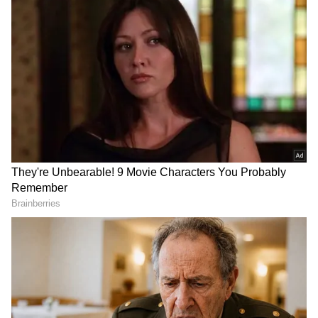
DOWNLOAD APP
ಕರ್ನಾಟಕ, ಭಾರತ (
India News
) ಮತ್ತು ಜಗತ್ತಿನ
ಕ್ಷಣಕ್ಷಣದ ಕನ್ನಡ ಸುದ್ದಿ (
Kannada News
)
ಅಪ್ಡೇಟ್‌ಗಳಿಗಾಗಿ ಏಷ್ಯಾನೆಟ್ ಸುವರ್ಣ ನ್ಯೂಸ್‌ ಫಾಲೋ
ಮಾಡಿ. ಬ್ರೇಕಿಂಗ್ ಸುದ್ದಿ (
Latest Kannada News
),
ವಿಶೇಷ ವರದಿಗಳು ಮತ್ತು ನೇರ ಪ್ರಸಾರಗಳೊಂದಿಗೆ