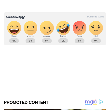
ABOUT THE AUTHOR
BK Ashwin
BA
ನರೇಂದ್ರ ಮೋದಿ
ದುಬೈ
ಭಾರತ
Published :
Dec 01 2023, 04:47 PM IST