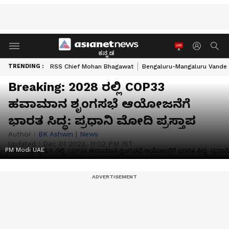
ಕನ್ನಡ
TRENDING :
RSS Chief Mohan Bhagawat
Bengaluru-Mangaluru Vande 
Breaking: 2028 ರಲ್ಲಿ COP33
ಹವಾಮಾನ ಶೃಂಗಸಭೆ ಆಯೋಜನೆಗೆ
ಭಾರತ ಸಿದ್ಧ: ಪ್ರಧಾನಿ ಮೋದಿ ಪ್ರಸ್ತಾಪ
Author :
BK Ashwin
|
News
Updated :
Dec 01 2023, 11:02 PM IST
PM Modi UAE