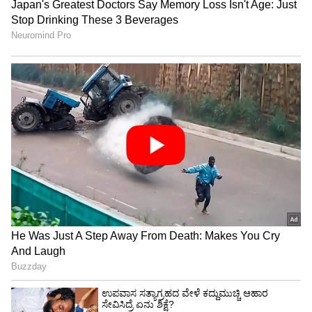
ಪ್ರಮುಖ ಶೃಂಗಸಭೆಯ ವಿವರಗಳನ್ನು ತಮ್ಮ ಸೋಶಿಯಲ್‌
ಮೀಡಿಯಾ ಖಾತೆಯಲ್ಲಿ ಹಂಚಿಕೊಂಡಿದ್ದಾರೆ. "ದುಬೈಗೆ
ಹೊರಡುತ್ತಿದ್ದೇನೆ, ಅಲ್ಲಿ ನಾನು COP-28 ಶೃಂಗಸಭೆಯಲ್ಲಿ
ಭಾಗವಹಿಸಲಿದ್ದೇನೆ. ಈ ವೇದಿಕೆಯು ಹವಾಮಾನ
ಬದಲಾವಣೆಯ ವಿರುದ್ಧ ಗೆಲುವು ಸಾಧಿಸಲು ಮತ್ತು ಮತ್ತಷ್ಟು
ಸುಸ್ಥಿರ ಅಭಿವೃದ್ಧಿಯ ಪ್ರಯತ್ನಗಳನ್ನು ಬಲಪಡಿಸುವ ಪ್ರಮುಖ
ಚರ್ಚೆಗಳಿಗೆ ಸಾಕ್ಷಿಯಾಗಲಿದೆ. ನಾನು ಶೃಂಗಸಭೆಯಲ್ಲಿ ವಿವಿಧ
ವಿಶ್ವ ನಾಯಕರೊಂದಿಗೆ ಸಂವಾದ ನಡೆಸಲಿದ್ದೇನೆ' ಎಂದು
ಬರೆದುಕೊಂಡಿದ್ದಾರೆ.