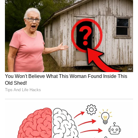
ಕಡಿಮೆ ಹೂಡಿಕೆ, ಲಕ್ಷಾಂತರ ಲಾಭ! ರೈತರನ್ನು 'ರಾಜ'ನನ್ನಾಗಿ ಮಾಡುವ 5
ಬೆಳೆಗಳು ಇಲ್ಲಿವೆ ನೋಡಿ..!
LATEST VIDEOS
"ರಾಜಕೀಯ ಬೇಡ, ಸಿನಿಮಾನೇ ಪ್ರಾಣ":
ಕನಕೋತ್ಸವದಲ್ಲಿ ರಿಷಬ್ ಶೆಟ್ಟಿ | Rishab
Shetty speech | Suvarna News
ಶೇ.50 ರಿಂದ ಶೇ.18 ಕ್ಕೆ TAX ಇಳಿಕೆ: ಮೋದಿ-
ಟ್ರಂಪ್ ಐತಿಹಾಸಿಕ ಒಪ್ಪಂದ | India US
Trade Deal | Party Rounds