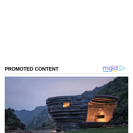
Kannadaprabha News
KN
1967ರ ನವೆಂಬರ್ 4ರಂದು ಆರಂಭವಾದ ಕನ್ನಡಪ್ರಭ ಕನ್ನಡ
ಪತ್ರಿಕೋದ್ಯಮದಲ್ಲಿಯೇ ವಿಶೇಷ ಛಾಪು ಮೂಡಿಸಿದ ಕನ್ನಡ ದಿನ
ಪತ್ರಿಕೆ. ದೇಶ, ವಿದೇಶ, ವಾಣಿಜ್ಯ, ಕ್ರೀಡೆ, ಮನೋರಂಜನೆ ಸೇರಿ
ವೈವಿಧ್ಯಮಯ ಸುದ್ದಿಗಳ ಹೂರಣ ಹೊತ್ತು ತರುವ ಕನ್ನಡಪ್ರಭ,
ಭಾರತೀಯ ಸೇನೆ
ಕನ್ನಡಿಗರ ಅಸ್ಮಿತೆಯ ಸಂಕೇತ. ಸದಾ ಕರುನಾಡು, ನುಡಿ, ಸಂಸ್ಕೃತಿ
ಪರ ಧ್ವನಿ ಎತ್ತುವ ಕನ್ನಡಪ್ರಭ ದಿನ ಪತ್ರಿಕೆಯಲ್ಲಿ ಪ್ರಕಟಗೊಳ್ಳುವ
ಸುದ್ದಿಗಳು ಸುವರ್ಣ ನ್ಯೂಸ್ ವೆಬ್‌ಸೈಟಲ್ಲೂ ಲಭ್ಯ.
ಈ ಯೋಜನೆಗೆ ಮಾಡುತ್ತಿರುವ ವೆಚ್ಚದಲ್ಲಿ ಶೇ.98ರಷ್ಟು
ವೆಚ್ಚವನ್ನು ದೇಶೀಯ ಉತ್ಪನ್ನದ ಮೇಲೆ ವೆಚ್ಚ
ಮಾಡಲಾಗುತ್ತಿದೆ. ಇದು ಭಾರತದ ರಕ್ಷಣಾ ವ್ಯವಸ್ಥೆಗೆ ಹೆಚ್ಚಿನ
ಬಲವನ್ನು ತಂದುಕೊಡುವುದಲ್ಲದೇ, ಆತ್ಮ ನಿರ್ಭರ ಭಾರತ