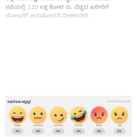
ಸಭೆಯಲ್ಲಿ 2.23 ಲಕ್ಷ ಕೋಟಿ ರು. ವೆಚ್ಚದ ಖರೀದಿಗೆ
ಯೋಜನೆಗೆ ಅನುಮೋದನೆ ನೀಡಲಾಗಿದೆ.
ಮದುವೆಗೆ ಬರಬೇಕಿದ್ದ ಮಗ, ಹೆಣವಾಗಿ ಬಂದ;
ಸಂಭ್ರಮದ ಊರಲ್ಲಿ ಈಗ ಬರೀ ಸೂತಕ!
LATEST VIDEOS
ABOUT THE AUTHOR