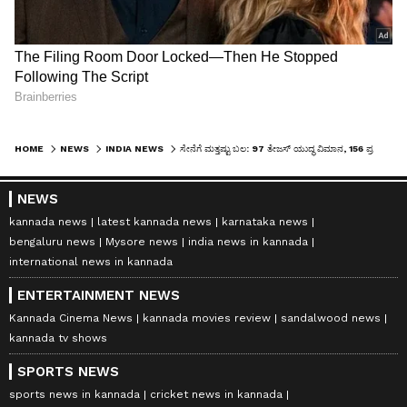
HOME
NEWS
INDIA NEWS
ಸೇನೆಗೆ ಮತ್ತಷ್ಟು ಬಲ: 97 ತೇಜಸ್‌ ಯುದ್ಧ ವಿಮಾನ, 156 ಪ್ರಚಂಡ ಹೆಲಿಕಾಪ್ಟರ್ ಖರೀದಿಗೆ ಸಮ್ಮತಿ
NEWS
kannada news
latest kannada news
karnataka news
bengaluru news
Mysore news
india news in kannada
international news in kannada
ENTERTAINMENT NEWS
Kannada Cinema News
kannada movies review
sandalwood news
kannada tv shows
SPORTS NEWS
sports news in kannada
cricket news in kannada