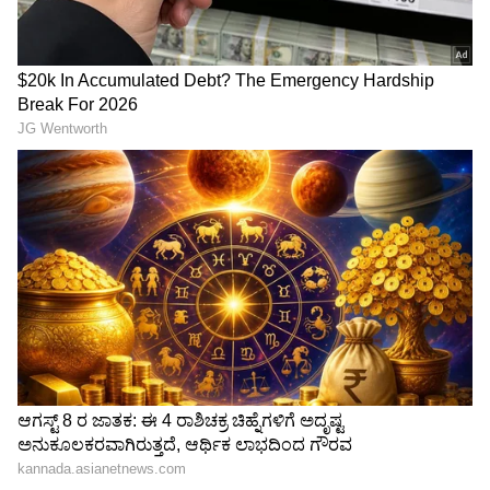
Atiq Ahmed: ಗ್ಯಾಂಗಸ್ಟಾರ್
ಸಿಜೆಪಿ ಕಾರ್ಯಕರ್ತನಿಂದಲೇ
ಅತೀಕ್ ಅಹ್ಮದ್ ಮಗನ ಕಾರು
ಕಾಕ್ರೋಚ್ ಜನತಾ ಪಾರ್ಟಿ ವಿರುದ್ಧ
ಶೋಧನೆಯಲ್ಲಿ ಪೊಲೀಸರಿಗೆ
ಬಂಡಾಯ! ದೀಪ್ಕೆ ತವರಲ್ಲಿ
ಶಾಕ್! ಸಿಕ್ಕ ಆ ಎರಡು ಪುಸ್ತಕಗಳ
ಅಹಮದಾಬಾದ್ ಯುವಕನ
ಹಿಂದೆ ಅಡಗಿದ ಕಥೆಯೇನು?
ಉಪವಾಸ ಸತ್ಯಾಗ್ರಹ!