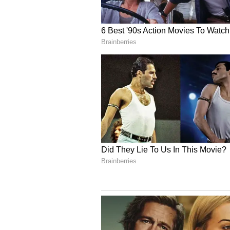
Image Credit :
Asianet News
ಬೆಳಗಾವಿ: ಕಕ್ಕೇರಿಯಲ್ಲಿ ಭಯಾನ
ಇನ್ನು ಖಾನಾಪುರ ತಾಲೂಕಿನ ಕಕ್ಕೇರಿ ಗ್ರಾ
ರಭಸಕ್ಕೆ ಗಿಡಮರಗಳು ಮತ್ತು ವಿದ್ಯುತ್ ಕಂಬ
ಮೊಬೈಲ್‌ನಲ್ಲಿ ಸೆರೆಯಾಗಿವೆ. ಮುಂಜಾಗ್ರತಾ ಕ್
ಕಡಿತಗೊಳಿಸಲಾಗಿತ್ತು.