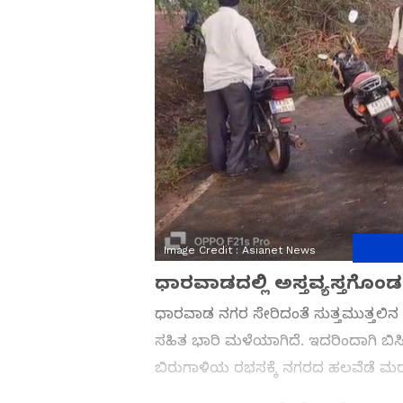
Image Credit :
Asianet News
ಧಾರವಾಡದಲ್ಲಿ ಅಸ್ತವ್ಯಸ್ತಗೊ
ಧಾರವಾಡ ನಗರ ಸೇರಿದಂತೆ ಸುತ್ತಮುತ್ತಲಿನ 
ಸಹಿತ ಭಾರಿ ಮಳೆಯಾಗಿದೆ. ಇದರಿಂದಾಗಿ ಬಿಸಿಲಿನ 
ಬಿರುಗಾಳಿಯ ರಭಸಕ್ಕೆ ನಗರದ ಹಲವೆಡೆ ಮರಗ