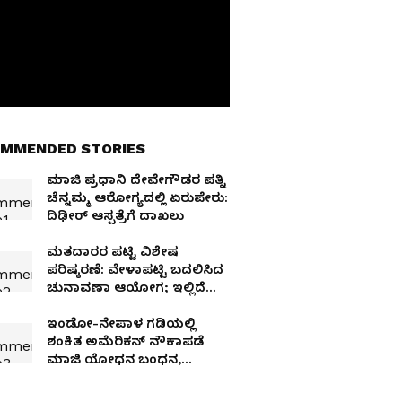
MMENDED STORIES
ಮಾಜಿ ಪ್ರಧಾನಿ ದೇವೇಗೌಡರ ಪತ್ನಿ
ಚೆನ್ನಮ್ಮ ಆರೋಗ್ಯದಲ್ಲಿ ಏರುಪೇರು:
ದಿಢೀರ್ ಆಸ್ಪತ್ರೆಗೆ ದಾಖಲು
ಮತದಾರರ ಪಟ್ಟಿ ವಿಶೇಷ
ಪರಿಷ್ಕರಣೆ: ವೇಳಾಪಟ್ಟಿ ಬದಲಿಸಿದ
ಚುನಾವಣಾ ಆಯೋಗ; ಇಲ್ಲಿದೆ
ಹೊಸ ದಿನಾಂಕಗಳ ಸಂಪೂರ್ಣ
ವಿವರ!
ಇಂಡೋ-ನೇಪಾಳ ಗಡಿಯಲ್ಲಿ
ಶಂಕಿತ ಅಮೆರಿಕನ್ ನೌಕಾಪಡೆ
ಮಾಜಿ ಯೋಧನ ಬಂಧನ,
ಬಯಲಾಯ್ತು ಬೆಂಗಳೂರು,
ಗೋವಾ ಲಿಂಕ್!