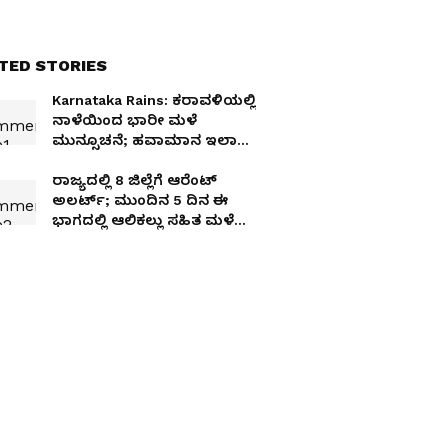
TED STORIES
Karnataka Rains: ಕರಾವಳಿಯಲ್ಲಿ
ನಾಳೆಯಿಂದ ಭಾರೀ ಮಳೆ
ಮುನ್ಸೂಚನೆ; ಹವಾಮಾನ ಇಲಾಖೆ
ನೀಡಿದ ವಾರ್ನಿಂಗ್ ಏನು?
ರಾಜ್ಯದಲ್ಲಿ 8 ಜಿಲ್ಲೆಗೆ ಆರೆಂಟ್
ಅಲರ್ಟ್; ಮುಂದಿನ 5 ದಿನ ಈ
ಭಾಗದಲ್ಲಿ ಆಲಿಕಲ್ಲು ಸಹಿತ ಮಳೆ
ಮುನ್ಸೂಚನೆ!