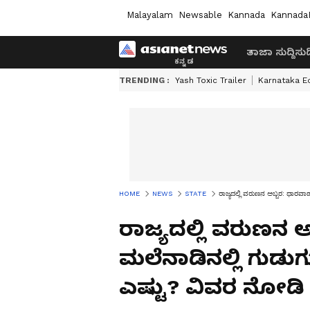
Malayalam
Newsable
Kannada
Kannada
ತಾಜಾ ಸುದ್ದಿ
ಸುದ್
TRENDING :
Yash Toxic Trailer
Karnataka E
HOME
NEWS
STATE
ರಾಜ್ಯದಲ್ಲಿ ವರುಣನ ಅಬ್ಬರ: ಧಾರವಾಡ
ರಾಜ್ಯದಲ್ಲಿ ವರುಣನ 
ಮಲೆನಾಡಿನಲ್ಲಿ ಗುಡುಗು 
ಎಷ್ಟು? ವಿವರ ನೋಡಿ