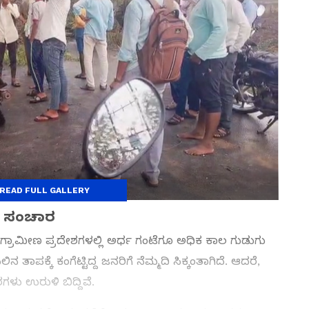
READ FULL GALLERY
ಂಡ ಸಂಚಾರ
ಗ್ರಾಮೀಣ ಪ್ರದೇಶಗಳಲ್ಲಿ ಅರ್ಧ ಗಂಟೆಗೂ ಅಧಿಕ ಕಾಲ ಗುಡುಗು
ತಾಪಕ್ಕೆ ಕಂಗೆಟ್ಟಿದ್ದ ಜನರಿಗೆ ನೆಮ್ಮದಿ ಸಿಕ್ಕಂತಾಗಿದೆ. ಆದರೆ,
ಳು ಉರುಳಿ ಬಿದ್ದಿವೆ.