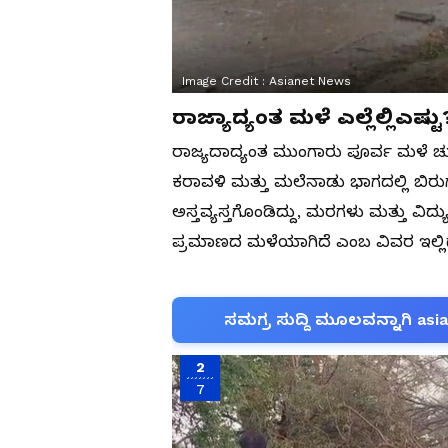
Image Credit :
Asianet News
ರಾಜ್ಯಾದ್ಯಂತ ಮಳೆ ಎಲ್ಲೆಲ್ಲಿಎಷ್ಟು
ರಾಜ್ಯದಾದ್ಯಂತ ಮುಂಗಾರು ಪೂರ್ವ ಮಳೆ ಚ
ಕರಾವಳಿ ಮತ್ತು ಮಲೆನಾಡು ಭಾಗದಲ್ಲಿ ಬಿರ
ಅಸ್ತವ್ಯಸ್ತಗೊಂಡಿದ್ದು, ಮರಗಳು ಮತ್ತು ವಿದ್ಯ
ಪ್ರಮಾಣದ ಮಳೆಯಾಗಿದೆ ಎಂಬ ವಿವರ ಇಲ್ಲಿ
ಸಮಗ್ರ ಸುದ್ದಿ ಮೂಲವನ್ನಾಗಿ asi
2
7