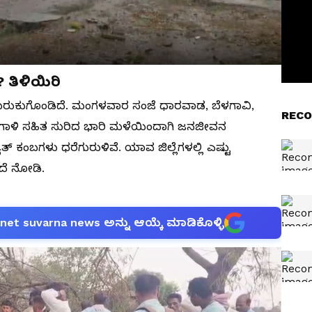
? ತಿಳಿಯಿರಿ
ುರುಕುಗೊಂಡಿದೆ. ಮಂಗಳವಾರ ಸಂಜೆ ಧಾರವಾಡ, ಬೆಳಗಾವಿ,
RECO
ುಗಾಳಿ ಸಹಿತ ಸುರಿದ ಭಾರಿ ಮಳೆಯಿಂದಾಗಿ ಜನಜೀವನ
ುತ್ ಕಂಬಗಳು ಧರೆಗುರುಳಿವೆ. ಯಾವ ಜಿಲ್ಲೆಗಳಲ್ಲಿ ಎಷ್ಟು
ದೆ ನೋಡಿ.
anet suvarna news ಅನ್ನು ಆಯ್ಕೆ ಮಾಡಿಕೊಳ್ಳಿ