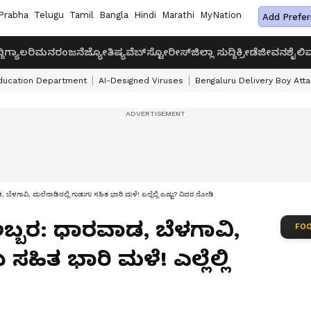
Prabha
Telugu
Tamil
Bangla
Hindi
Marathi
MyNation
Add Prefer
ದಿ
ಗ್ಯಾಲರಿ
ಮನರಂಜನೆ
ಜ್ಯೋತಿಷ್ಯ
ವೆಬ್‌ಸ್ಟೋರೀಸ್
ಜಿಲ್ಲಾ ಸುದ್ದಿ
ಕ್ರೀಡೆ
ಜೀವನಶೈಲಿ
ವ
ducation Department
AI-Designed Viruses
Bengaluru Delivery Boy Att
, ಬೆಳಗಾವಿ, ಮಲೆನಾಡಿನಲ್ಲಿ ಗುಡುಗು ಸಹಿತ ಭಾರಿ ಮಳೆ! ಎಲ್ಲೆಲ್ಲಿ ಎಷ್ಟು? ವಿವರ ನೋಡಿ
ಅಬ್ಬರ: ಧಾರವಾಡ, ಬೆಳಗಾವಿ,
FOO
ಸಹಿತ ಭಾರಿ ಮಳೆ! ಎಲ್ಲೆಲ್ಲಿ