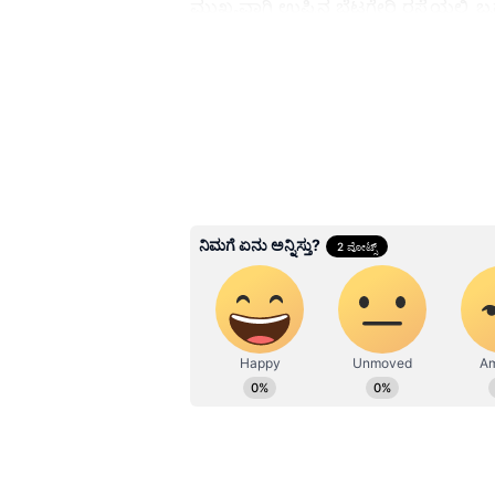
ಮುಖ್ಯವಾಗಿ ಉಪ್ಪಿನ ಬೆಟಗೇರಿ ರಸ್ತೆಯಲ್ಲಿ ಬ
ಸವಾರರು ಪರದಾಡುವಂತಾಯಿತು. ಅರಣ್ಯ ಇಲಾ
ಹವಾಮಾನ ಇಲಾಖೆಯ ವರದಿಯ ಪ್ರಕಾರ ಧಾರ
Related Articles
Karnataka Rains: ಕರಾವ
ನಾಳೆಯಿಂದ ಭಾರೀ ಮಳೆ
ಮುನ್ಸೂಚನೆ; ಹವಾಮಾನ 
ನೀಡಿದ ವಾರ್ನಿಂಗ್ ಏನು?
3