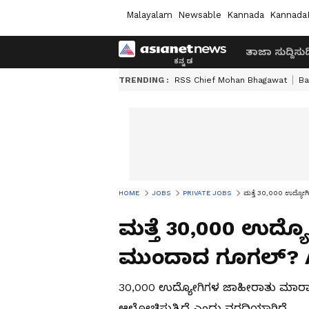
Malayalam
Newsable
Kannada
Kannada
ತಾಜಾ ಸುದ್ದಿ
ಸುದ್
TRENDING :
RSS Chief Mohan Bhagawat
Ba
HOME
JOBS
PRIVATE JOBS
ಮತ್ತೆ 30,000 ಉದ್ಯೋ
ಮತ್ತೆ 30,000 ಉದ
ಮುಂದಾದ ಗೂಗಲ್? AI
30,000 ಉದ್ಯೋಗಿಗಳ ಜಾಹೀರಾತು ಮಾ
ಆಲೋಚಿಸುತ್ತಿದೆ ಎಂದು ವರದಿಯಾಗಿದೆ.