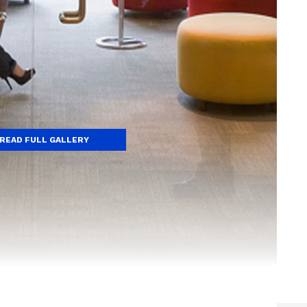
READ FULL GALLERY
ಯ (AI) ಹೆಚ್ಚುತ್ತಿರುವ ಪಾತ್ರವನ್ನು ಅಳವಡಿಸಿಕೊಳ್ಳುವ