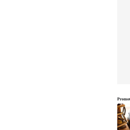
್ಯೋಗಿಗಳನ್ನು ವಜಾ ಮಾಡಲು ಮುಂದಾಗಬಹುದು ಎಂದು ವರದಿಗಳು
ಾಹೀರಾತು ಮಾರಾಟ ಘಟಕದಲ್ಲಿ ಗಣನೀಯ ಮರುಸಂಘಟನೆಯನ್ನು
ಿದೆ.
anet suvarna news ಅನ್ನು ಆಯ್ಕೆ ಮಾಡಿಕೊಳ್ಳಿ