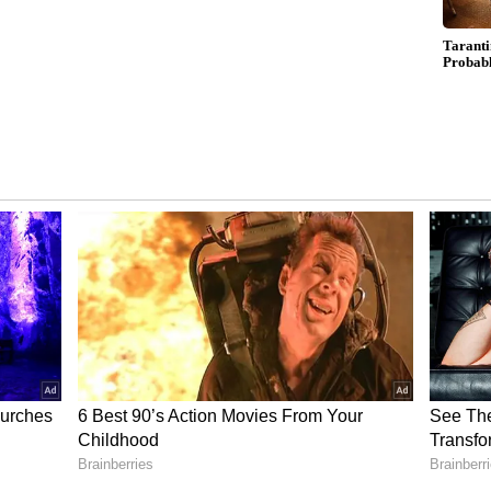
ಿತದ ಬಗ್ಗೆ ಆತಂಕ ಹುಟ್ಟುಹಾಕಿದೆ. ಈಗಾಗಲೇ ಇದೇ ವರ್ಷ
ೊಳಿಸಿದೆ.