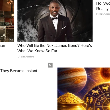
್ಯೋಗಿಗಳೂ ವಜಾ ಆಗ್ತಾರಾ ಅಥವಾ ಇನ್ನೆಷ್ಟು ಜನರ ಕೆಲಸ