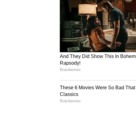
ಈಗ ಈ ಪುನರ್‌ ರಚನೆಯಿಂದ 30 ಸಾವಿರ ಉದ
ಹೋಗಬಹುದು ಅನ್ನೋ ಅನುಮಾನ ಕಾಡ್ತಿದೆ.