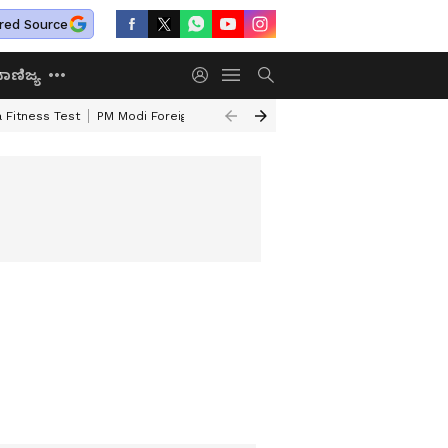
red Source
ಾಣಿಜ್ಯ
 Fitness Test
PM Modi Foreign Travel Expenditure
Valmiki Corporatio