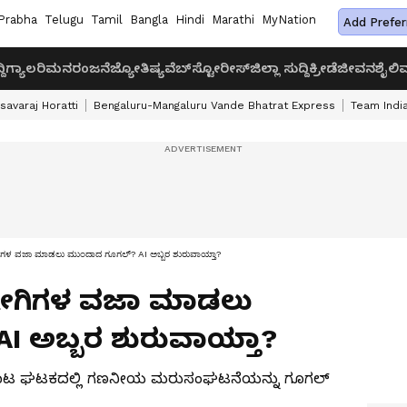
Prabha
Telugu
Tamil
Bangla
Hindi
Marathi
MyNation
Add Prefer
ದಿ
ಗ್ಯಾಲರಿ
ಮನರಂಜನೆ
ಜ್ಯೋತಿಷ್ಯ
ವೆಬ್‌ಸ್ಟೋರೀಸ್
ಜಿಲ್ಲಾ ಸುದ್ದಿ
ಕ್ರೀಡೆ
ಜೀವನಶೈಲಿ
ವ
savaraj Horatti
Bengaluru-Mangaluru Vande Bhatrat Express
Team India
ಗಿಗಳ ವಜಾ ಮಾಡಲು ಮುಂದಾದ ಗೂಗಲ್? AI ಅಬ್ಬರ ಶುರುವಾಯ್ತಾ?
್ಯೋಗಿಗಳ ವಜಾ ಮಾಡಲು
 ಅಬ್ಬರ ಶುರುವಾಯ್ತಾ?
ರಾಟ ಘಟಕದಲ್ಲಿ ಗಣನೀಯ ಮರುಸಂಘಟನೆಯನ್ನು ಗೂಗಲ್