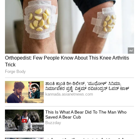
7
ಕಾನೂನು ಏನು ಹೇಳುತ್ತದೆ ಎಂದು ನಿಮಗೆ ತಿಳಿದಿದೆಯೇ?
ದೇಶದ ರಾಷ್ಟ್ರೀಯ ಚಿಹ್ನೆಗಳು, ಲಾಂಛನಗಳು ಅಥವಾ
ಹೆಸರುಗಳ ದುರುಪಯೋಗವನ್ನು ತಡೆಗಟ್ಟಲು ಚಿಹ್ನೆಗಳು ಮತ್ತು
ಹೆಸರುಗಳ ಅನುಚಿತ ಬಳಕೆ (ಅನುಚಿತ ಬಳಕೆ ತಡೆಗಟ್ಟುವಿಕೆ)
ಕಾಯ್ದೆ, 1950 ಅನ್ನು ಜಾರಿಗೆ ತರಲಾಗಿದೆ. ಪ್ರಧಾನಿ ಅಥವಾ
ರಾಷ್ಟ್ರಪತಿಗಳ (president) ಭಾವಚಿತ್ರವನ್ನು ಹಾಳು
ಮಾಡುವವರಿಗೆ ಶಿಕ್ಷೆ ವಿಧಿಸಲು ಅವಕಾಶವಿದೆ.