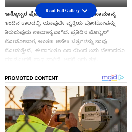
Read Full Gallery
ಇನ್ನೊಬ್ಬರ ಫೋಟೋವನ್ನು ತಿರುಚುವುದು ಸಾಮಾನ್ಯ
ಇಂದಿನ ಕಾಲದಲ್ಲಿ, ಯಾವುದೇ ವ್ಯಕ್ತಿಯ ಫೋಟೋವನ್ನು
ತಿರುಚುವುದು ಸಾಮಾನ್ಯವಾಗಿದೆ. ಪ್ರತಿದಿನ ಮೊಬೈಲ್
ನೋಡೋವಾಗ, ಅಂತಹ ಅನೇಕ ಚಿತ್ರಗಳನ್ನು ನಾವು
ನೋಡುತ್ತೇವೆ, ಈವಾಗಂತೂ ಎಐ ಯಿಂದ ಏನು ಬೇಕಾದರೂ
ಮಾಡೋದಕ್ಕೆ ಸಾಧ್ಯವಾಗಿದೆ. ಆದರೆ ಇದು ತಪ್ಪು.
ಸಮಗ್ರ ಸುದ್ದಿ ಮೂಲವನ್ನಾಗಿ asianet suvarna news ಅನ್ನು
ಆಯ್ಕೆ ಮಾಡಿಕೊಳ್ಳಿ