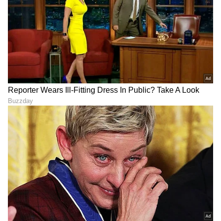
PD
ಮೂಲತಃ ಮಂಗಳೂರಿನವಳು. ಮಂಗಳೂರು ವಿಶ್ವವಿದ್ಯಾನಿಲಯದ
ಪತ್ರಿಕೋದ್ಯಮದ ಸ್ನಾತಕೋತ್ತರ ಪದವಿ . ಕಳೆದ 12 ವರ್ಷಗಳಿಂದ
ಪತ್ರಿಕೆ ಹಾಗೂ ಡಿಜಿಟಲ್ ಮಾಧ್ಯಮಗಳಲ್ಲಿ ಕೆಲಸ . ಸುದ್ದಿ ಬಿಡುಗಡೆ,
ಗಲ್ಫ್ ಕನ್ನಡಿಗ, ಈ ಟಿವಿ ಭಾರತ್, ಕನ್ನಡ ನ್ಯೂಸ್ ನೌ,
Published :
Dec 24 2024, 05:09 PM IST
ವಿಜಯಕರ್ನಾಟಕದಲ್ಲಿ ಕೆಲಸ ಮಾಡಿದ ಅನುಭವ. ಈಗ ಏಷ್ಯಾನೆಟ್
ಸುವರ್ಣದಲ್ಲಿ ಫ್ರೀಲಾನ್ಸರ್ . ಮನೋರಂಜನೆ, ಲೈಫ್ ಸ್ಟೈಲ್, ಟ್ರಾವೆಲ್
ಬರವಣಿಗೆ ಇಷ್ಟ.
ಕರ್ನಾಟಕ, ಭಾರತ (
India News
) ಮತ್ತು ಜಗತ್ತಿನ
ಕ್ಷಣಕ್ಷಣದ ಕನ್ನಡ ಸುದ್ದಿ (
Kannada News
)
ಅಪ್ಡೇಟ್‌ಗಳಿಗಾಗಿ ಏಷ್ಯಾನೆಟ್ ಸುವರ್ಣ ನ್ಯೂಸ್‌ ಫಾಲೋ
ಮಾಡಿ. ಬ್ರೇಕಿಂಗ್ ಸುದ್ದಿ (
Latest Kannada News
),
ವಿಶೇಷ ವರದಿಗಳು ಮತ್ತು ನೇರ ಪ್ರಸಾರಗಳೊಂದಿಗೆ
(
kannada news live
) ಸಂಪೂರ್ಣ ಮಾಹಿತಿ ಒಂದೇ
ಕ್ಲಿಕ್‌ನಲ್ಲಿ ಲಭ್ಯ. ಏಷ್ಯಾನೆಟ್ ಸುವರ್ಣ ನ್ಯೂಸ್ ಅಧಿಕೃತ
ಆ್ಯಪ್ ಡೌನ್‌ಲೋಡ್ ಮಾಡಿ ಹಾಗು ಎಲ್ಲಾ ಅಪ್‌ಡೇಟ್
ಗಳನ್ನು ಪಡೆಯಿರಿ