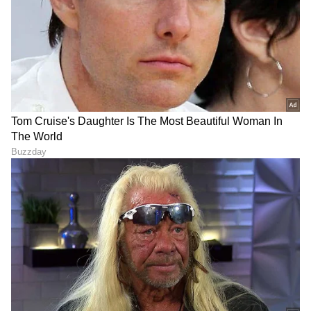
ನೀವು ಏನನ್ನಾದರೂ ಮಾಡುವ ಮೊದಲು
ಜಾಗರೂಕರಾಗಿರಿ
ನೀವು ಎಂದಾದರೂ ಪ್ರಧಾನಿ ಅಥವಾ ರಾಷ್ಟ್ರಪತಿಗಳ
ಚಿತ್ರವನ್ನು ಹಾಳು ಮಾಡಿದ್ದರೆ ಅಥವಾ ಹಾಗೆ ಮಾಡಲು
ಯೋಚಿಸುತ್ತಿದ್ದರೆ, ಜಾಗರೂಕರಾಗಿರಿ. ಏಕೆಂದರೆ ಈ ಸಣ್ಣ ಕೆಲಸ
ನಿಮ್ಮನ್ನು ಜೈಲಿಗೆ ತಳ್ಳಬಹುದು.