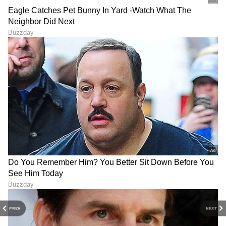
ಭಾರತ ಸರ್ಕಾರವು ಕಾನೂನಿನಲ್ಲಿ ಬದಲಾವಣೆಗಳನ್ನು
ಮಾಡಿದೆ.
ಪ್ರಧಾನಿ ಅಥವಾ ರಾಷ್ಟ್ರಪತಿಗಳ ಫೋಟೋವನ್ನು
ದುರುಪಯೋಗಪಡಿಸಿಕೊಂಡಿದ್ದಕ್ಕಾಗಿ 1 ಲಕ್ಷ ರೂ.ಗಳ
ದಂಡವನ್ನು ವಿಧಿಸಲಾಗುತ್ತಿತ್ತು. ಇದೀಗ, ಕಾನೂನಿನ
ಬದಲಾವಣೆಯ ನಂತರ, ಅದನ್ನು 5 ಲಕ್ಷಕ್ಕೆ (5 lakh fine)
ಹೆಚ್ಚಿಸಲಾಯಿತು.
7
7
PREV
NEXT