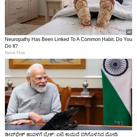
3
7
ಪ್ರಧಾನಿ ಅಥವಾ ರಾಷ್ಟ್ರಪತಿಗಳ ಫೋಟೋವನ್ನು
ತಿರುಚಿದ್ದಕ್ಕಾಗಿ ಒಬ್ಬ ವ್ಯಕ್ತಿಗೆ ಎಷ್ಟು ಶಿಕ್ಷೆ ಸಿಗುತ್ತದೆ ಅನ್ನೋದು
ನಿಮಗೆ ತಿಳಿದಿದೆಯೇ? ಮತ್ತು ಈ ರೀತಿಯ ಪ್ರಕರಣದ ಬಗ್ಗೆ