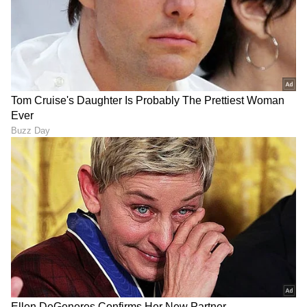
ಡೀಪ್‌ಫೇಕ್ ಹಾವಳಿಗೆ ಬ್ರೇಕ್: ಐಟಿ
ಹುಡುಗಿಗೆ ಗಾಳ ಹಾಕಲು 50
ಕಾಯಿದೆ ಬಿಗಿಗೊಳಿಸಿದ ಮೋದಿ
ಸಾವಿರ, ಮಗು ಮಾಡಿ ಕೈಬಿಡಲು 5
ಸರ್ಕಾರ! ಕೇವಲ 3 ಗಂಟೆಯಲ್ಲಿ
ಲಕ್ಷ: ಯುವಕ ಏನೇನು ಹೇಳಿದ್ದಾನೆ
ಡಿಲೀಟ್ ಆಗಬೇಕು ನಕಲಿ
ಕೇಳಿ
ಕಂಟೆಂಟ್!
ಆಕಾಶದಲ್ಲಿ ವಿಮಾನ ನೋಡುತ್ತಾ
ಕೇವಲ 30 ಸಾವಿರ ವೇತನದಲ್ಲಿ
ಕುಣಿಯುತ್ತಿದ್ದ ಬಡ ಮಕ್ಕಳ
ಹಣ ಕೂಡಿಟ್ಟು