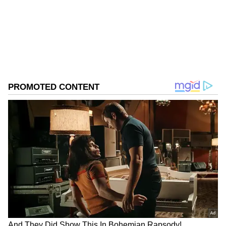
ಡಿಜಿಟಲ್‌ ಮಾಧ್ಯಮದಲ್ಲಿ 5 ವರ್ಷ ಕೆಲಸ ಮಾಡಿದ ಅನುಭವವಿದೆ.
SDM ಉಜಿರೆಯಲ್ಲಿ ಪತ್ರಿಕೋದ್ಯಮದ ಸ್ನಾತಕೋತ್ತರ ಪದವಿ.
ಚಂದ್ರ
ಸುದ್ದಿಲೋಕದಲ್ಲಿ ರಾಜಕೀಯ, ದೇಶ, ಜ್ಯೋತಿಷ್ಯ, ಜೀವನಶೈಲಿ,
ಹಣ (Hana)
ರಾಶಿ
ಶನಿ
ವಾಣಿಜ್ಯ, ಕ್ರೈಂ ಸುದ್ದಿಗಳಲ್ಲಿ ಆಸಕ್ತಿ.