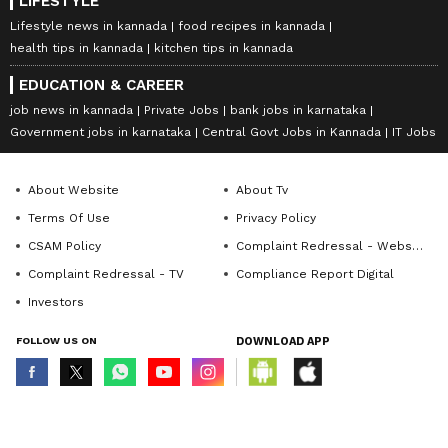
LIFESTYLE
Lifestyle news in kannada
food recipes in kannada
health tips in kannada
kitchen tips in kannada
EDUCATION & CAREER
job news in kannada
Private Jobs
bank jobs in karnataka
Government jobs in karnataka
Central Govt Jobs in Kannada
IT Jobs
About Website
About Tv
Terms Of Use
Privacy Policy
CSAM Policy
Complaint Redressal - Website
Complaint Redressal - TV
Compliance Report Digital
Investors
FOLLOW US ON
DOWNLOAD APP
© Copyright 2026 Asianxt Digital Technologies Private Limited (Formerly
known as Asianet News Media & Entertainment Private Limited) | All Rights
Reserved