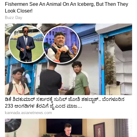
ದ್ವಿರ್ದ್ವಾದಶ ದೃಷ್ಟಿ ಯೋಗ; 30 ಡಿಗ್ರಿ
ಚಂದ್ರ ಗ್ರಹಣದ ದಿನವೇ ರಕ್ಷಾ
ಅಂತರದಲ್ಲಿ ಬುಧ-ಮಂಗಳ, 4
ಬಂಧನ: ಹಾಗಿದ್ದರೆ ರಾಖಿ ಹಬ್ಬದ
ರಾಶಿಗೆ ಅದೃಷ್ಟ
ನಿಜವಾದ ಮುಹೂರ್ತ ಯಾವುದು?
ಇಲ್ಲಿದೆ ಡಿಟೇಲ್ಸ್​
LATEST VIDEOS
"ರಾಜಕೀಯ ಬೇಡ, ಸಿನಿಮಾನೇ ಪ್ರಾಣ":
ಕನಕೋತ್ಸವದಲ್ಲಿ ರಿಷಬ್ ಶೆಟ್ಟಿ | Rishab
Shetty speech | Suvarna News
ಶೇ.50 ರಿಂದ ಶೇ.18 ಕ್ಕೆ TAX ಇಳಿಕೆ: ಮೋದಿ-
ಟ್ರಂಪ್ ಐತಿಹಾಸಿಕ ಒಪ್ಪಂದ | India US
Trade Deal | Party Rounds