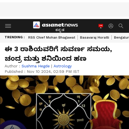
ಕನ್ನಡ
TRENDING :
RSS Chief Mohan Bhagawat
Basavaraj Horatti
Bengalur
ಈ 3 ರಾಶಿಯವರಿಗೆ ಸುವರ್ಣ ಸಮಯ,
ಚಂದ್ರ ಮತ್ತು ಶನಿಯಿಂದ ಹಣ
Author :
Sushma Hegde
|
Astrology
Published :
Nov 10 2024, 02:59 PM IST