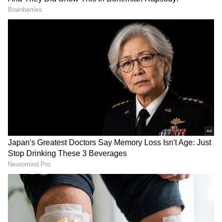
DOWNLOAD APP
ಇಂದಿನಿಂದ ಬರುವ ಕೆಲವು ದಿನಗಳು ತುಲಾ ರಾಶಿಯವರ
ಹಿತದೃಷ್ಟಿಯಿಂದ ಇರುತ್ತವೆ. ವ್ಯಾಪಾರಸ್ಥರು ಮತ್ತು
ಅಂಗಡಿಯವರು ಹಳೆಯ ಹೂಡಿಕೆಗಳಿಂದ ಗಮನಾರ್ಹವಾಗಿ
ಲಾಭ ಪಡೆಯುತ್ತಾರೆ, ಇದು ಆರ್ಥಿಕ ಪರಿಸ್ಥಿತಿಯನ್ನು
ಬಲಪಡಿಸುತ್ತದೆ. ಉದ್ಯಮಿಯ ಹೊಸ ಒಪ್ಪಂದವು
ಪೂರ್ಣಗೊಳ್ಳುತ್ತದೆ, ಇದು ಲಾಭವನ್ನು ಹೆಚ್ಚಿಸುತ್ತದೆ. ಕೆಲಸ
ಮಾಡುವ ಜನರು ಶೀಘ್ರದಲ್ಲೇ ಬಡ್ತಿಯ ಒಳ್ಳೆಯ ಸುದ್ದಿಯನ್ನು
ಪಡೆಯಬಹುದು. ವಿದ್ಯಾರ್ಥಿಗಳು ಪರೀಕ್ಷೆಗಳಲ್ಲಿ ಅಪೇಕ್ಷಿತ
RECOMMENDED STORIES
ಯಶಸ್ಸನ್ನು ಪಡೆಯುತ್ತಾರೆ.