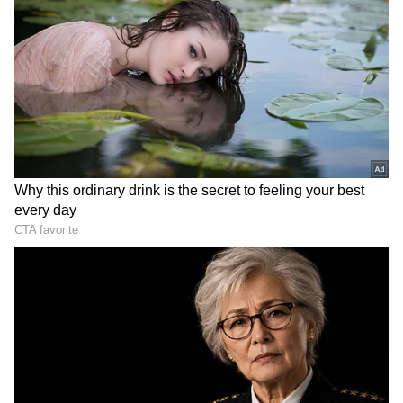
DOWNLOAD APP
RECOMMENDED STORIES
ಶಿವಲಿಂಗಕ್ಕೆ ಅರ್ಪಿಸಿದ ನೀರಿನ
ಶುಕ್ರನ ಕೃಪೆ; ಮುಂದಿನ 6 ತಿಂಗಳು
ಸೇವನೆ ಹೇಗೆ ಮಾಡಬೇಕು? ಏನು
5 ರಾಶಿಗಳು ಮುಟ್ಟಿದ್ದೆಲ್ಲಾ ಚಿನ್ನ;
ಎಚ್ಚರಿಕೆ ಬೇಕು? ಶಿವಪುರಾಣ
ಸಿರಿತನ, ಐಶ್ವರ್ಯ
ಹೇಳುವುದೇನು