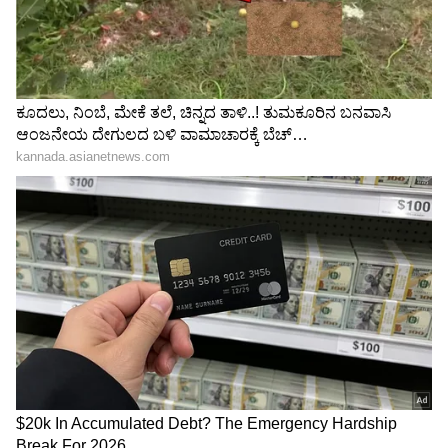
ಕುಂಭ ರಾಶಿಯವರು ಈ ಸಮಯದಲ್ಲಿ ಅನೇಕ
ಪ್ರಯೋಜನಗಳನ್ನು ಪಡೆಯುತ್ತಾರೆ. ಈ ಅವಧಿಯಲ್ಲಿ ನೀವು
ಯಾವುದೇ ಕೆಲಸದಲ್ಲಿ ಉತ್ತಮ ಯಶಸ್ಸನ್ನು ಪಡೆಯುತ್ತೀರಿ.
ನಿಮ್ಮ ಆದಾಯವೂ ಗಣನೀಯವಾಗಿ ಹೆಚ್ಚಾಗುವ ಸಾಧ್ಯತೆ
ಇದೆ. ವೃತ್ತಿ ಜೀವನದಲ್ಲಿ ನೀವು ಉತ್ತಮ ಲಾಭವನ್ನು
ಪಡೆಯುತ್ತೀರಿ. ಈ ಅವಧಿಯಲ್ಲಿ ನೀವು ಹೊಸ ವಾಹನವನ್ನು
ಸಹ ಖರೀದಿಸಬಹುದು.