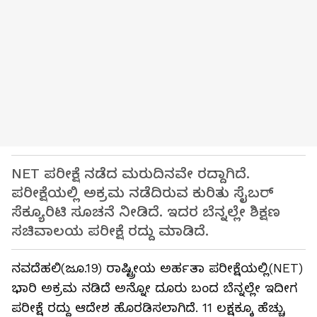
NET ಪರೀಕ್ಷೆ ನಡೆದ ಮರುದಿನವೇ ರದ್ದಾಗಿದೆ.
ಪರೀಕ್ಷೆಯಲ್ಲಿ ಅಕ್ರಮ ನಡೆದಿರುವ ಕುರಿತು ಸೈಬರ್
ಸೆಕ್ಯೂರಿಟಿ ಸೂಚನೆ ನೀಡಿದೆ. ಇದರ ಬೆನ್ನಲ್ಲೇ ಶಿಕ್ಷಣ
ಸಚಿವಾಲಯ ಪರೀಕ್ಷೆ ರದ್ದು ಮಾಡಿದೆ.
ನವದೆಹಲಿ(ಜೂ.19) ರಾಷ್ಟ್ರೀಯ ಅರ್ಹತಾ ಪರೀಕ್ಷೆಯಲ್ಲಿ(NET)
ಭಾರಿ ಅಕ್ರಮ ನಡಿದೆ ಅನ್ನೋ ದೂರು ಬಂದ ಬೆನ್ನಲ್ಲೇ ಇದೀಗ
ಪರೀಕ್ಷೆ ರದ್ದು ಆದೇಶ ಹೊರಡಿಸಲಾಗಿದೆ. 11 ಲಕ್ಷಕ್ಕೂ ಹೆಚ್ಚು