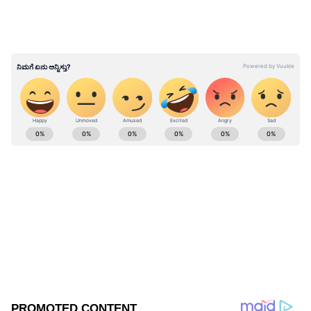
ABOUT THE AUTHOR
Chethan Kumar
CK
ಎಲೆಕ್ಟ್ರಾನಿಕ್, ಡಿಜಿಟಲ್ ಮಾಧ್ಯಮ ಸೇರಿ ಪತ್ರಿಕೋದ್ಯಮದಲ್ಲಿ 13
ವರ್ಷಗಳ ಅನುಭವ. ಊರು ಧರ್ಮಸ್ಥಳ. ಪತ್ರಿಕೋದ್ಯಮ
ಸ್ನಾತಕೋತ್ತರ ಪದವಿ ಪಡೆದಿದ್ದು ಉಜಿರೆ ಎಸ್‌ಡಿಎಂನಲ್ಲಿ. ಟಿವಿ9,
ಸ್ಟಾರ್ ಸ್ಪೋರ್ಟ್ಸ್‌ನಲ್ಲಿ ಕಾರ್ಯ ನಿರ್ವಹಿಸಿದ ಅನುಭವವಿದೆ.
ಪರೀಕ್ಷೆ
ರಾಷ್ಟ್ರೀಯ, ಅಂತಾರಾಷ್ಟ್ರೀಯ, ಜಿಯೋ ಪಾಲಿಟಿಕ್ಸ್, ಆಟೋ, ಟೆಕ್,
ಸ್ಪೋರ್ಟ್ಸ್..ಏನೇ ಕೊಟ್ಟರೂ ಬರೆಯೋದು ನನ್ನ ಶಕ್ತಿ.