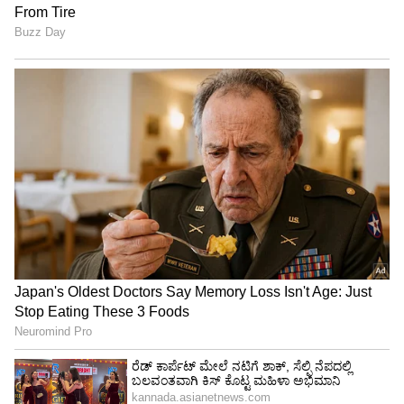
Shetty speech | Suvarna News
ಶೇ.50 ರಿಂದ ಶೇ.18 ಕ್ಕೆ TAX ಇಳಿಕೆ: ಮೋದಿ-
ಟ್ರಂಪ್ ಐತಿಹಾಸಿಕ ಒಪ್ಪಂದ | India US
Trade Deal | Party Rounds