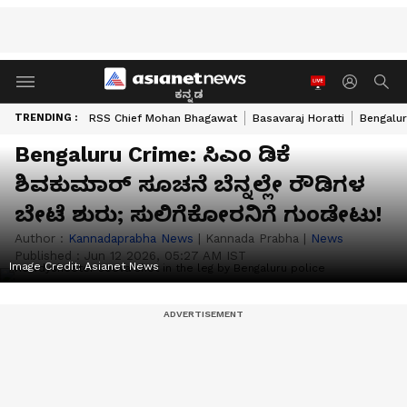
ಕನ್ನಡ
TRENDING :
RSS Chief Mohan Bhagawat
Basavaraj Horatti
Bengalur
Bengaluru Crime: ಸಿಎಂ ಡಿಕೆ
ಶಿವಕುಮಾರ್ ಸೂಚನೆ ಬೆನ್ನಲ್ಲೇ ರೌಡಿಗಳ
ಬೇಟೆ ಶುರು; ಸುಲಿಗೆಕೋರನಿಗೆ ಗುಂಡೇಟು!
Author :
Kannadaprabha News
|
Kannada Prabha
|
News
Published :
Jun 12 2026, 05:27 AM IST
Image Credit:
Asianet News