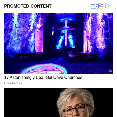
DOWNLOAD APP
ಕರ್ನಾಟಕ, ಭಾರತ (
India News
) ಮತ್ತು ಜಗತ್ತಿನ
ಕ್ಷಣಕ್ಷಣದ ಕನ್ನಡ ಸುದ್ದಿ (
Kannada News
)