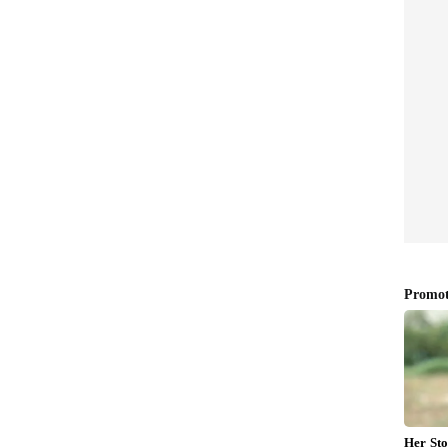
ಕನಕಗಿರಿಯಲ್ಲಿ ಬೆಚ್ಚಿಬೀಳಿಸುವ
ಹಿಕ
ಘಟನೆ: ಮಹಿಳೆ ಮೇಲೆ ಸಾಮೂಹಿಕ
ಂಗ್ರೆಸ್
ಅತ್ಯಾ*ಚಾರ ಶಂಕೆ, ಬೆಂಕಿ ಹಚ್ಚಿ
ಹ*ತ್ಯೆ?
ತ್ತಲೆ ಸ್ಥಿತಿಯಲ್ಲಿ ಮಹಿಳೆ
ೆ ಎಚ್ಚರವಾಗಿದೆ. ಇಲ್ಲಿ ಹೇಗೆ ಬಂದೆ, ಏನಾಯ್ತು ಎಂದು ತೋಚದೇ
ಳೆ. ಆದರೆ ಘಟನೆ ಅಲ್ಲಿಗೇ ಮುಗಿದಿಲ್ಲ. ಜೂನ್ 8ರಂದು ಮಹಿಳೆಯ
ಫೋಟೋ ಹಾಗೂ ವಿಡಿಯೋಗಳು ಮೊಬೈಲ್‌ಗಳಲ್ಲಿ ಹರಿದಾಡುತ್ತಿರುವ
್ಕೊಳಗಾಗಿದ್ದಾಳೆ. ಜೂನ್ 9ರಂದು ಪೊಲೀಸ್ ಠಾಣೆಗೆ ತೆರಳಿ ದೂರು
ೊಂಡಿರುವ ಪೊಲೀಸರು 10 ಮಂದಿಯನ್ನು ವಶಕ್ಕೆ ಪಡೆದು ತೀವ್ರ
ಿದೆ.