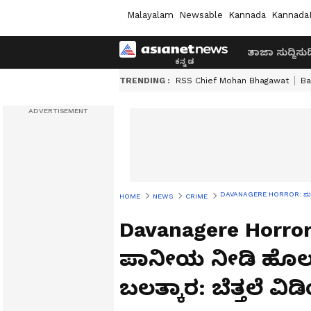
Malayalam
Newsable
Kannada
Kannada
ತಾಜಾ ಸುದ್ದಿ
ಸುದ್
TRENDING :
RSS Chief Mohan Bhagawat
Ba
DAVANAGERE HORROR: ಮಹಿಳೆಗೆ 
HOME
NEWS
CRIME
Davanagere Horror
ಪಾನೀಯ ನೀಡಿ ಹೊಲಕ್
ಬಲತ್ಕಾರ: ಬೆತ್ತಲೆ ವಿ