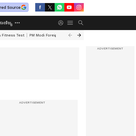
red Source
ಾಣಿಜ್ಯ
 Fitness Test
PM Modi Foreign Travel Expenditure
Valmiki Corporatio