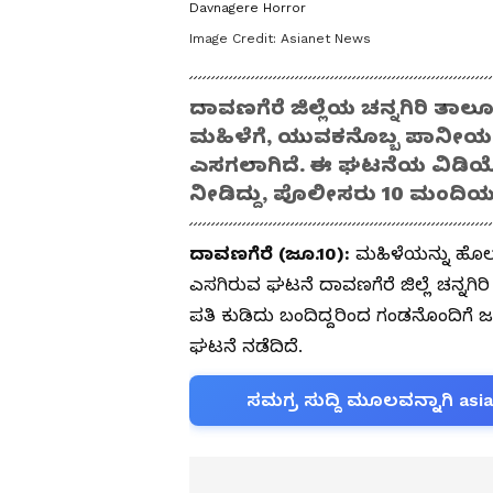
Davnagere Horror
Image Credit:
Asianet News
ದಾವಣಗೆರೆ ಜಿಲ್ಲೆಯ ಚನ್ನಗಿರಿ ತಾಲ
ಮಹಿಳೆಗೆ, ಯುವಕನೊಬ್ಬ ಪಾನೀಯ
ಎಸಗಲಾಗಿದೆ. ಈ ಘಟನೆಯ ವಿಡಿಯೋ
ನೀಡಿದ್ದು, ಪೊಲೀಸರು 10 ಮಂದಿಯನ್ನು 
ದಾವಣಗೆರೆ (ಜೂ.10):
ಮಹಿಳೆಯನ್ನು ಹೊಲ
ಎಸಗಿರುವ ಘಟನೆ ದಾವಣಗೆರೆ ಜಿಲ್ಲೆ ಚನ್ನಗಿ
ಪತಿ ಕುಡಿದು ಬಂದಿದ್ದರಿಂದ ಗಂಡನೊಂದಿಗೆ ಜ
ಘಟನೆ ನಡೆದಿದೆ.
ಸಮಗ್ರ ಸುದ್ದಿ ಮೂಲವನ್ನಾಗಿ asi