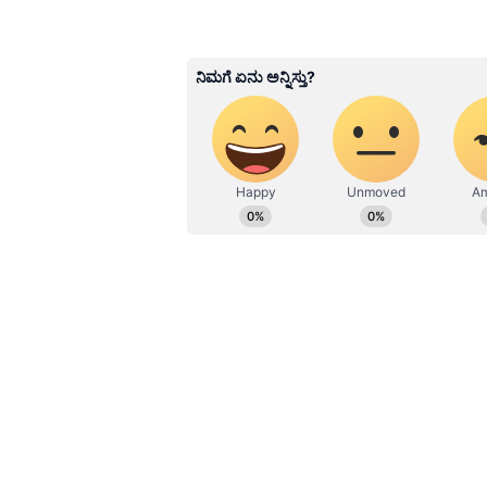
Ravi Janekal
RJ
ಪ್ರಸ್ತುತ, ಏಷಿಯಾನೆಟ್ ಸುವರ್ಣನ್ಯೂಸ್‌ನಲ್ಲಿ 
ವಾರ್ತಾ ಮತ್ತು ಸಾರ್ವಜನಿಕ ಸಂಪರ್ಕ 
ಕೊರೊನಾ ವಾರಿಯರ್ಸ್ ಅವಾರ್ಡ್, ಮ
ಬರೆವಣಿಗೆ ಮತ್ತು ಸಾಹಿತ್ಯಾಸಕ್ತರು.
Related Articles