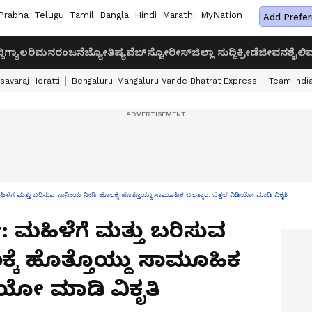
Prabha
Telugu
Tamil
Bangla
Hindi
Marathi
MyNation
Add Prefer
ದಿ
ಗ್ಯಾಲರಿ
ಮನರಂಜನೆ
ಜ್ಯೋತಿಷ್ಯ
ವೆಬ್‌ಸ್ಟೋರೀಸ್
ಜಿಲ್ಲಾ ಸುದ್ದಿ
ಕ್ರೀಡೆ
ಜೀವನಶೈಲಿ
ವ
savaraj Horatti
Bengaluru-Mangaluru Vande Bhatrat Express
Team India
ಮತ್ತು ಬರಿಸುವ ಪಾನೀಯ ನೀಡಿ ಹೊಲಕ್ಕೆ ಹೊತ್ತೊಯ್ದು ಸಾಮೂಹಿಕ ಬಲತ್ಕಾರ: ಬೆತ್ತಲೆ ವಿಡಿಯೋ ಮಾಡಿ ವಿಕೃತಿ
: ಮಹಿಳೆಗೆ ಮತ್ತು ಬರಿಸುವ
ಕೆ ಹೊತ್ತೊಯ್ದು ಸಾಮೂಹಿಕ
ಡಿಯೋ ಮಾಡಿ ವಿಕೃತಿ