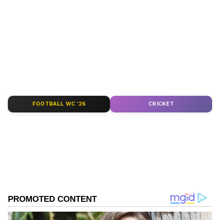
ಅಪ್ಡೇಟ್‌ಗಳಿಗಾಗಿ ಏಷ್ಯಾನೆಟ್ ಸುವರ್ಣ ನ್ಯೂಸ್‌ ಫಾಲೋ
ಮಾಡಿ. ಬ್ರೇಕಿಂಗ್ ಸುದ್ದಿ (
Latest Kannada News
),
ವಿಶೇಷ ವರದಿಗಳು ಮತ್ತು ನೇರ ಪ್ರಸಾರಗಳೊಂದಿಗೆ
(
kannada news live
) ಸಂಪೂರ್ಣ ಮಾಹಿತಿ ಒಂದೇ
ಕ್ಲಿಕ್‌ನಲ್ಲಿ ಲಭ್ಯ. ಏಷ್ಯಾನೆಟ್ ಸುವರ್ಣ ನ್ಯೂಸ್ ಅಧಿಕೃತ
ಆ್ಯಪ್ ಡೌನ್‌ಲೋಡ್ ಮಾಡಿ ಹಾಗು ಎಲ್ಲಾ ಅಪ್‌ಡೇಟ್
ಗಳನ್ನು ಪಡೆಯಿರಿ
FOOTBALL WC '26
CRICKET
ABOUT THE AUTHOR
Ravi Janekal
RJ
ಪ್ರಸ್ತುತ, ಏಷಿಯಾನೆಟ್ ಸುವರ್ಣನ್ಯೂಸ್‌ನಲ್ಲಿ ಉಪ ಸಂಪಾದಕ.
ಪತ್ರಿಕೋದ್ಯಮದಲ್ಲಿ 8 ವರ್ಷಗಳ ಅನುಭವ. ವಾರ್ತಾ ಮತ್ತು
ಸಾರ್ವಜನಿಕ ಸಂಪರ್ಕ ಇಲಾಖೆಯಲ್ಲಿ ನ್ಯೂಸ್ ಮಾನಿಟರಿಂಗ್ ಆಗಿ
ಹಲವು ವರ್ಷಗಳ ಸೇವೆ, ಕೊರೊನಾ ವಾರಿಯರ್ಸ್ ಅವಾರ್ಡ್,
ಬೆಂಗಳೂರು
ಮೂಲತಃ ರಾಯಚೂರು ಜಿಲ್ಲೆಯ ಜಾನೇಕಲ್ ಗ್ರಾಮದವರಾದ ಇವರು
ಕ್ರೈಮ್ ನ್ಯೂಸ್
ಓದು, ಬರೆವಣಿಗೆ ಮತ್ತು ಸಾಹಿತ್ಯಾಸಕ್ತರು.
Published :
Sep 08 2023, 11:48 AM IST