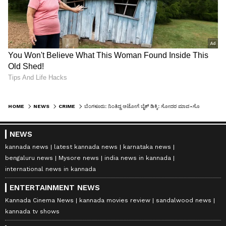
HOME
NEWS
CRIME
ಬೆಂಗಳೂರು: ನಿಂತಿದ್ದ ಆಟೋಗೆ ಬೈಕ್‌ ಡಿಕ್ಕಿ: ಸೋದರ ಮಾವ-ಸೊಸೆ ಸಾವು!
NEWS
kannada news
latest kannada news
karnataka news
bengaluru news
Mysore news
india news in kannada
international news in kannada
ENTERTAINMENT NEWS
Kannada Cinema News
kannada movies review
sandalwood news
kannada tv shows