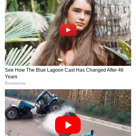
DOWNLOAD APP
ಅಪಘಾತ ಮಾಡಿ ಎಸ್ಕೇಪ್: ಗಾಯಾಳುಗಳನ್ನ ಆಸ್ಪತ್ರೆಗೆ
RECOMMENDED STORIES
ಸೇರಿದ್ದೇನೆ, ಕೆಲವರು ಸುಳ್ಳು ಸುದ್ದಿ ಹಬ್ಬಿಸಿದ್ದಾರೆ, ನಟ