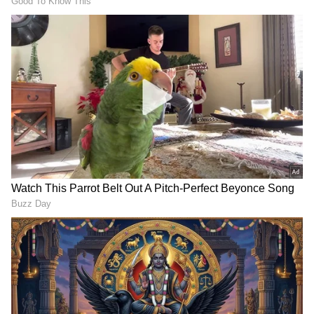
'ಶೌಚಾಲಯ ಬಳಸಬಹುದಾ'
ಮದ್ವೆಗಾಗಿ ಮ್ಯಾಟ್ರಿಮೊನಿ ಸೈಟ್ಸ್​
ಕೇಳಿದ್ದೇ ತಪ್ಪಾಯ್ತು: ಗಿಗ್​ ವರ್ಕ್​ರ್​
ಓಪನ್​ ಮಾಡುವಿರಾ? ಮುಂದಿನ
ಗೆ 5 ದಿನ ಕೆಲಸ ಸಿಗದಂತೆ ಮಾಡಿದ
ಬಲಿಪಶು ನೀವೇ ಆಗ್ಬೋದು
ಆ 'ಶ್ರೀಮಂತ'
ಹುಷಾರ್​- ಸರ್ಕಾರದ ಎಚ್ಚರಿಕೆ
ತುಮಕೂರು ಜಿಲ್ಲೆ ಕುಣಿಗಲ್‌ ತಾಲೂಕಿನ ಹುಲಿಯೂರು
ದುರ್ಗದ ಸುರೇಶ್‌ (35) ಹತ್ಯೆಯಾದ ದುರ್ದೈವಿ.
ಉಪ್ಪಾರಪೇಟೆ ಸಮೀಪದ ಬಳೇಪೇಟೆ ಮುಖ್ಯರಸ್ತೆಯಲ್ಲಿ
ಬುಧವಾರ ರಾತ್ರಿ ತನ್ನ ಸ್ನೇಹಿತರ ಜತೆ ಸುರೇಶ್‌ ಪಾರ್ಟಿ
ಮಾಡಿದ್ದಾನೆ. ಆ ವೇಳೆ ಕುಡಿದ ಅಮಲಿನಲ್ಲಿ ಕ್ಷುಲ್ಲಕ ಕಾರಣಕ್ಕೆ
ಗೆಳೆಯರ ಮಧ್ಯೆ ಜಗಳವಾಗಿದೆ. ಆಗ ಮಾತಿಗೆ ಮಾತು ಬೆಳೆದು
ಪರಿಸ್ಥಿತಿ ವಿಕೋಪಕ್ಕೆ ತಿರುಗಿದೆ. ಈ ಹಂತದಲ್ಲಿ ಸ್ನೇಹಿತರು
LATEST VIDEOS
ಸುರೇಶ್‌ ಮೇಲೆ ಹಲ್ಲೆ ನಡೆಸಿ ಹತ್ಯೆಗೈದು ಪರಾರಿಯಾಗಿದ್ದಾರೆ.