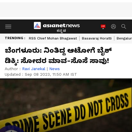
ಕನ್ನಡ
TRENDING :
RSS Chief Mohan Bhagawat
Basavaraj Horatti
Bengalur
ಬೆಂಗಳೂರು: ನಿಂತಿದ್ದ ಆಟೋಗೆ ಬೈಕ್‌
ಡಿಕ್ಕಿ: ಸೋದರ ಮಾವ-ಸೊಸೆ ಸಾವು!
Author :
Ravi Janekal
|
News
Updated :
Sep 08 2023, 11:50 AM IST