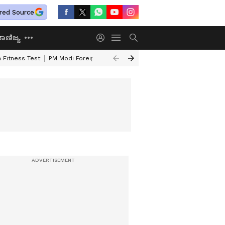
red Source
ಾಣಿಜ್ಯ
 Fitness Test
PM Modi Foreign Travel Expenditure
Valmiki Corporatio