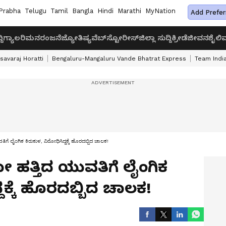
Prabha
Telugu
Tamil
Bangla
Hindi
Marathi
MyNation
Add Prefer
ದಿ
ಗ್ಯಾಲರಿ
ಮನರಂಜನೆ
ಜ್ಯೋತಿಷ್ಯ
ವೆಬ್‌ಸ್ಟೋರೀಸ್
ಜಿಲ್ಲಾ ಸುದ್ದಿ
ಕ್ರೀಡೆ
ಜೀವನಶೈಲಿ
ವ
savaraj Horatti
Bengaluru-Mangaluru Vande Bhatrat Express
Team India
ಿಗೆ ಲೈಂಗಿಕ ಕಿರುಕುಳ, ವಿರೋಧಿಸಿದ್ದಕ್ಕೆ ಹೊರದಬ್ಬಿದ ಚಾಲಕ!
 ಹತ್ತಿದ ಯುವತಿಗೆ ಲೈಂಗಿಕ
ದಕ್ಕೆ ಹೊರದಬ್ಬಿದ ಚಾಲಕ!