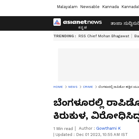
Malayalam
Newsable
Kannada
Kannada
ತಾಜಾ ಸುದ್ದಿ
ಸುದ್
TRENDING :
RSS Chief Mohan Bhagawat
Ba
HOME
NEWS
CRIME
ಬೆಂಗಳೂರಲ್ಲಿ ರಾಪಿಡೋ ಹತ್ತಿದ ಯುವತ
ಬೆಂಗಳೂರಲ್ಲಿ ರಾಪಿಡೋ
ಕಿರುಕುಳ, ವಿರೋಧಿಸಿದ್
Author :
Gowthami K
1
Min read
|
Updated :
Dec 01 2023, 10:55 AM IST