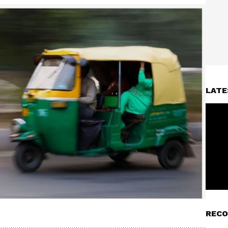
LATE
RECO