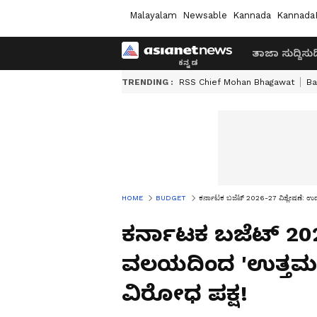
Malayalam
Newsable
Kannada
Kannada
ತಾಜಾ ಸುದ್ದಿ
ಸುದ್
TRENDING :
RSS Chief Mohan Bhagawat
Ba
HOME
BUDGET
ಕರ್ನಾಟಕ ಬಜೆಟ್ 2026-27 ವಿಶ್ಲೇಷಣೆ: ಉದ್
ಕರ್ನಾಟಕ ಬಜೆಟ್ 202
ವಲಯದಿಂದ 'ಉತ್ತಮ' ಸ
ವಿರೋಧ ಪಕ್ಷ!