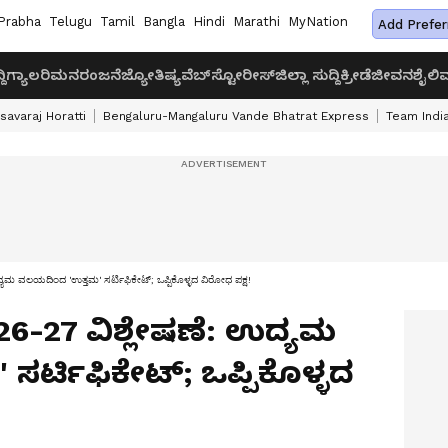
Prabha
Telugu
Tamil
Bangla
Hindi
Marathi
MyNation
Add Prefer
ದಿ
ಗ್ಯಾಲರಿ
ಮನರಂಜನೆ
ಜ್ಯೋತಿಷ್ಯ
ವೆಬ್‌ಸ್ಟೋರೀಸ್
ಜಿಲ್ಲಾ ಸುದ್ದಿ
ಕ್ರೀಡೆ
ಜೀವನಶೈಲಿ
ವ
savaraj Horatti
Bengaluru-Mangaluru Vande Bhatrat Express
Team India
ಯಮ ವಲಯದಿಂದ 'ಉತ್ತಮ' ಸರ್ಟಿಫಿಕೇಟ್; ಒಪ್ಪಿಕೊಳ್ಳದ ವಿರೋಧ ಪಕ್ಷ!
6-27 ವಿಶ್ಲೇಷಣೆ: ಉದ್ಯಮ
ರ್ಟಿಫಿಕೇಟ್; ಒಪ್ಪಿಕೊಳ್ಳದ