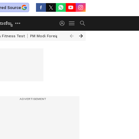
red Source
ಾಣಿಜ್ಯ
 Fitness Test
PM Modi Foreign Travel Expenditure
Valmiki Corporatio