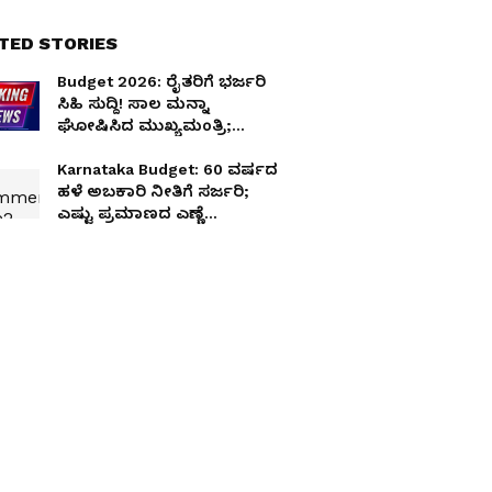
TED STORIES
Budget 2026: ರೈತರಿಗೆ ಭರ್ಜರಿ
ಸಿಹಿ ಸುದ್ದಿ! ಸಾಲ ಮನ್ನಾ
ಘೋಷಿಸಿದ ಮುಖ್ಯಮಂತ್ರಿ;
ಯಾರಿಗೆ ಸಿಗಲಿದೆ ಲಾಭ?
Karnataka Budget: 60 ವರ್ಷದ
ಹಳೆ ಅಬಕಾರಿ ನೀತಿಗೆ ಸರ್ಜರಿ;
ಎಷ್ಟು ಪ್ರಮಾಣದ ಎಣ್ಣೆ
ಕುಡಿತೀರೋ ಅಷ್ಟು ಟ್ಯಾಕ್ಸ್!