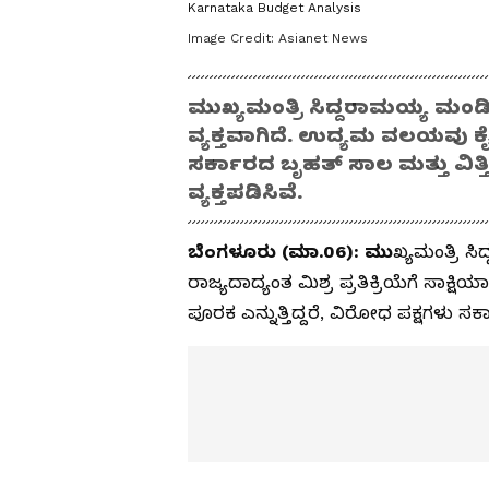
Karnataka Budget Analysis
Image Credit:
Asianet News
ಮುಖ್ಯಮಂತ್ರಿ ಸಿದ್ದರಾಮಯ್ಯ ಮಂಡಿಸಿ
ವ್ಯಕ್ತವಾಗಿದೆ. ಉದ್ಯಮ ವಲಯವು ಕೈಗಾರ
ಸರ್ಕಾರದ ಬೃಹತ್ ಸಾಲ ಮತ್ತು ವಿತ್ತೀ
ವ್ಯಕ್ತಪಡಿಸಿವೆ.
ಬೆಂಗಳೂರು (ಮಾ.06): ಮು
ಖ್ಯಮಂತ್ರಿ 
ರಾಜ್ಯದಾದ್ಯಂತ ಮಿಶ್ರ ಪ್ರತಿಕ್ರಿಯೆಗೆ ಸಾಕ
ಪೂರಕ ಎನ್ನುತ್ತಿದ್ದರೆ, ವಿರೋಧ ಪಕ್ಷಗಳು ಸರ್ಕಾರ