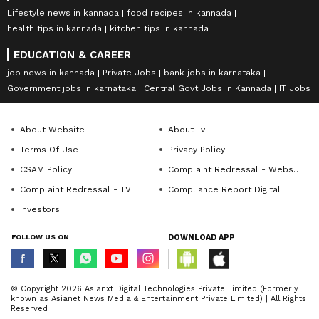
Lifestyle news in kannada
food recipes in kannada
health tips in kannada
kitchen tips in kannada
EDUCATION & CAREER
job news in kannada
Private Jobs
bank jobs in karnataka
Government jobs in karnataka
Central Govt Jobs in Kannada
IT Jobs
About Website
About Tv
Terms Of Use
Privacy Policy
CSAM Policy
Complaint Redressal - Website
Complaint Redressal - TV
Compliance Report Digital
Investors
FOLLOW US ON
DOWNLOAD APP
© Copyright 2026 Asianxt Digital Technologies Private Limited (Formerly
known as Asianet News Media & Entertainment Private Limited) | All Rights
Reserved