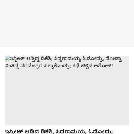
ಇಸ್ಪೀಟ್ ಆಡ್ತಿದ್ದ ಡಿಕೆಶಿ, ಸಿದ್ದರಾಮಯ್ಯ ಓಡೋದ್ರು;