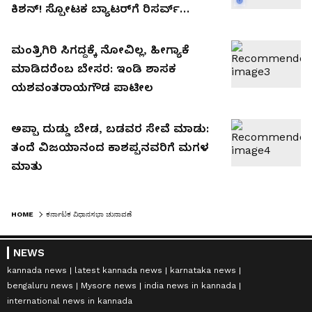
ಕಿಶನ್! ಸ್ಪೋಟಕ ಬ್ಯಾಟರ್‌ಗೆ ರಿಸರ್ವ್
ಬ್ಯಾಂಕ್‌ನಲ್ಲಿ ಕೆಲಸ ಸಿಕ್ಕಿದ್ದು ಹೇಗೆ? ಸಂಬಳ
ಎಷ್ಟು?
ಮಂತ್ರಿಗಿರಿ ಸಿಗದ್ದಕ್ಕೆ ನೋವಿಲ್ಲ, ಹೀಗ್ಯಾಕೆ
ಮಾಡಿದರೆಂಬ ಬೇಸರ: ಇಂಡಿ ಶಾಸಕ
ಯಶವಂತರಾಯಗೌಡ ಪಾಟೀಲ
ಅಪ್ಪಾ ದುಡ್ಡು ಬೇಡ, ಬಡವರ ಸೇವೆ ಮಾಡು:
ತಂದೆ ವಿಜಯಾನಂದ ಕಾಶಪ್ಪನವರಿಗೆ ಮಗಳ
ಮಾತು
HOME
ಕರ್ನಾಟಕ ವಿಧಾನಸಭಾ ಚುನಾವಣೆ
NEWS
kannada news
latest kannada news
karnataka news
bengaluru news
Mysore news
india news in kannada
international news in kannada