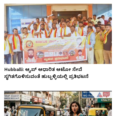
Hubballi: ಆ್ಯಪ್ ಆಧಾರಿತ ಆಟೋ ಸೇವೆ
ಸ್ಥಗಿತಗೊಳಿಸುವಂತೆ ಹುಬ್ಬಳ್ಳಿಯಲ್ಲಿ ಪ್ರತಿಭಟನೆ