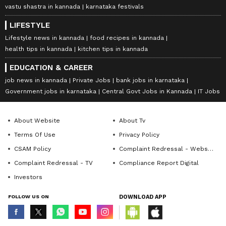
vastu shastra in kannada
karnataka festivals
LIFESTYLE
Lifestyle news in kannada
food recipes in kannada
health tips in kannada
kitchen tips in kannada
EDUCATION & CAREER
job news in kannada
Private Jobs
bank jobs in karnataka
Government jobs in karnataka
Central Govt Jobs in Kannada
IT Jobs
About Website
About Tv
Terms Of Use
Privacy Policy
CSAM Policy
Complaint Redressal - Website
Complaint Redressal - TV
Compliance Report Digital
Investors
FOLLOW US ON
DOWNLOAD APP