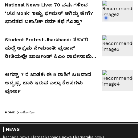
National News Live: 70 ವರ್ಷಗಳಿಂದ
‘Old Monk’ ಇಷ್ಟು ಫೇಮಸ್ ಆಗಿದ್ದು ಹೇಗೆ?
ಭಾರತದ ಐಕಾನಿಕ್ ರಮ್ ಕಥೆ ಗೊತ್ತಾ?
Student Protest Jharkhand: ಸರ್ಕಾರಿ
ಹುದ್ದೆ ಅಕ್ರಮ ನೇಮಕಾತಿ: ಪ್ರಧಾನ್‌
ರೀತಿಯಲ್ಲೇ ಜಾರ್ಖಂಡ್ ಸಿಎಂ ರಾಜೀನಾಮೆಗೆ
ಪಟ್ಟು!!
ಆಗಸ್ಟ್ 7 ರ ಜಾತಕ: ಈ 5 ರಾಶಿಗೆ ಬಲವಾದ
ಅದೃಷ್ಟ, ಬಾಕಿ ಇರುವ ಎಲ್ಲಾ ಕೆಲಸಗಳು
ಪೂರ್ಣ
HOME
ಆಟೋ ರಿಕ್ಷಾ
NEWS
kannada news
latest kannada news
karnataka news