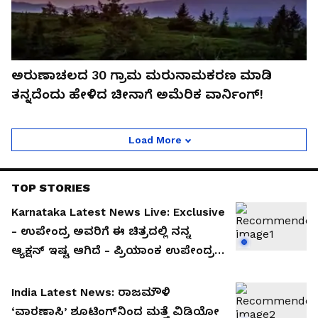
ಅರುಣಾಚಲದ 30 ಗ್ರಾಮ ಮರುನಾಮಕರಣ ಮಾಡಿ
ತನ್ನದೆಂದು ಹೇಳಿದ ಚೀನಾಗೆ ಅಮೆರಿಕ ವಾರ್ನಿಂಗ್!
Load More
TOP STORIES
Karnataka Latest News Live: Exclusive
- ಉಪೇಂದ್ರ ಅವರಿಗೆ ಈ ಚಿತ್ರದಲ್ಲಿ ನನ್ನ
ಆ್ಯಕ್ಷನ್‌ ಇಷ್ಟ ಆಗಿದೆ - ಪ್ರಿಯಾಂಕ ಉಪೇಂದ್ರ
ಸಂದರ್ಶನ
India Latest News: ರಾಜಮೌಳಿ
‘ವಾರಣಾಸಿ’ ಶೂಟಿಂಗ್‌ನಿಂದ ಮತ್ತೆ ವಿಡಿಯೋ