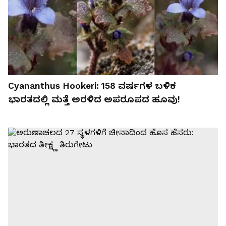
Cyananthus Hookeri: 158 ವರ್ಷಗಳ ಬಳಿಕ
ಭಾರತದಲ್ಲಿ ಮತ್ತೆ ಅರಳಿದ ಅಪರೂಪದ ಹೂವು!