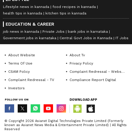
Lifestyle news in kannada
food recipes in kannada
health tips in kannada
kitchen tips in kannada
EDUCATION & CAREER
job news in kannada
Private Jobs
bank jobs in karnataka
Government jobs in karnataka
Central Govt Jobs in Kannada
IT Jobs
About Website
About Tv
Terms Of Use
Privacy Policy
CSAM Policy
Complaint Redressal - Website
Complaint Redressal - TV
Compliance Report Digital
Investors
FOLLOW US ON
DOWNLOAD APP
© Copyright 2026 Asianxt Digital Technologies Private Limited (Formerly
known as Asianet News Media & Entertainment Private Limited) | All Rights
Reserved