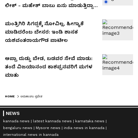
ಲೀಕ್ - ಮಹೇಶ್ ಬಾಬು ಏನು ಮಾಡುತ್ತಿದ್ದಾರೆ
ನೋಡಿ!
ಮಂತ್ರಿಗಿರಿ ಸಿಗದ್ದಕ್ಕೆ ನೋವಿಲ್ಲ, ಹೀಗ್ಯಾಕೆ
ಮಾಡಿದರೆಂಬ ಬೇಸರ: ಇಂಡಿ ಶಾಸಕ
ಯಶವಂತರಾಯಗೌಡ ಪಾಟೀಲ
ಅಪ್ಪಾ ದುಡ್ಡು ಬೇಡ, ಬಡವರ ಸೇವೆ ಮಾಡು:
ತಂದೆ ವಿಜಯಾನಂದ ಕಾಶಪ್ಪನವರಿಗೆ ಮಗಳ
ಮಾತು
HOME
ಅರುಣಾಚಲ ಪ್ರದೇಶ
NEWS
kannada news
latest kannada news
karnataka news
bengaluru news
Mysore news
india news in kannada
international news in kannada