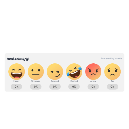
ಅಹ್ಮದ್ ಅವರಿಗೂ ಬುದ್ದಿವಾದ ಹೇಳಿಲ್ಲ ಎಂದು ಕಿಡಿ
LATEST VIDEOS
ಕಾರಿದ್ದಾರೆ.
ಬಾಂಗ್ಲಾ ಹಿಂದೂಗಳ ಮೇಲಿನ ದೌರ್ಜನ್ಯ ಖಂಡಿಸಿ
ಮಂಗಳೂರಲ್ಲಿ ಪ್ರತಿಭಟನೆ ಮಾಡೋದ್ರಲ್ಲಿ ಏನರ್ಥ ಇದೆ?
ರಾಮನಾಥ್ ರೈ
ABOUT THE AUTHOR
Girish Goudar
GG
ಏಷ್ಯಾನೆಟ್‌ ಸುವರ್ಣ ನ್ಯೂಸ್‌.ಕಾಮ್‌ನಲ್ಲಿ ಹಿರಿಯ ಉಪ ಸಂಪಾದಕ.
ಕಳೆದ 10 ವರ್ಷಗಳಿಂದ ಮಾಧ್ಯಮ ಕ್ಷೇತ್ರದಲ್ಲಿದ್ದೇನೆ. ನನ್ನ ಊರು
ಬಾಗಲಕೋಟೆ ಜಿಲ್ಲೆಯ ಹುನಗುಂದ . ಕರ್ನಾಟಕ
ವಿಶ್ವವಿದ್ಯಾಲಯದಿಂದ ಎಂಎಸ್‌ಸಿ ಎಲೆಕ್ಟ್ರಾನಿಕ್‌ ಮೀಡಿಯಾ ಪದವಿ
ಬಿಜೆಪಿ
ಪಡೆದಿದ್ದೇನೆ. ಈಟಿವಿ ಭಾರತ್‌, ವೇ ಟು ನ್ಯೂಸ್‌ ಡಿಜಿಟಲ್‌
ಕಾಂಗ್ರೆಸ್
ಹಿಂದೂ