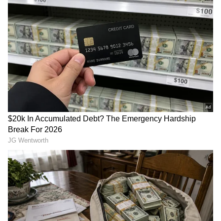
ಕೇವಲ ಹಿಂದೂ ಸಮಾಜ ಮಾತ್ರ ಸಹನೆಯಿಂದ ಇರುವವರು
ಎಂಬುದನ್ನು ತಿಳಿದು ಉಚಿತವಾಗಿ ಸಲಹೆ, ಬುದ್ದಿವಾದ ಮಾತು
ಹೇಳುವುದನ್ನು ಇನ್ನಾದರೂ ರಮಾನಾಥ ರೈ ಅವರು ನಿಲ್ಲಿಸಿ,
ಇತರ ಸಮಾಜವನ್ನೂ ತಿದ್ದುವ ಕೆಲಸ ಮಾಡಲಿ ಎಂದು
ತಿರುಗೇಟು ಕೊಟ್ಟಿದ್ದಾರೆ.
ಸಂಘ ಪರಿವಾರದ ಪ್ರತಿಭಟನೆ ಖಂಡಿಸಿದ್ದ ರಮಾನಾಥ್ ರೈ!
RECOMMENDED STORIES
ಬಾಂಗ್ಲಾದ ಹಿಂದೂಗಳ ಮೇಲಿನ ದೌರ್ಜನ್ಯ ಖಂಡಿಸಿ ರಸ್ತೆ ತಡೆ
ಮಾಡಿ ಹಿಂದೂ ಹಿತ ರಕ್ಷಣಾ ಸಮಿತಿ ನಡೆಸಿದ