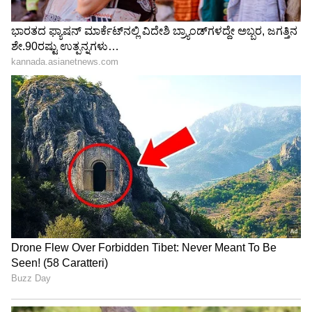
ಶಾಕಿಂಗ್ ಚರ್ಚೆ!
LATEST VIDEOS
"ರಾಜಕೀಯ ಬೇಡ, ಸಿನಿಮಾನೇ ಪ್ರಾಣ":
ಕನಕೋತ್ಸವದಲ್ಲಿ ರಿಷಬ್ ಶೆಟ್ಟಿ | Rishab
Shetty speech | Suvarna News
ಶೇ.50 ರಿಂದ ಶೇ.18 ಕ್ಕೆ TAX ಇಳಿಕೆ: ಮೋದಿ-
ಟ್ರಂಪ್ ಐತಿಹಾಸಿಕ ಒಪ್ಪಂದ | India US
Trade Deal | Party Rounds
ಮಂಗಳೂರು ವಿಮಾನ ನಿಲ್ದಾಣಕ್ಕೆ ರಾಮೇಶ್ವರಂ ಕೆಫೆ
ಮಾದರಿಯಲ್ಲಿ ಬಾಂಬ್‌ ಬೆದರಿಕೆ ಸಂದೇಶ
ಆದ್ರೆ ಅದರಲ್ಲೂ ರಾಜಕೀಯ ಲಾಭ ಪಡೆಯುವ ಪ್ರಯತ್ನ