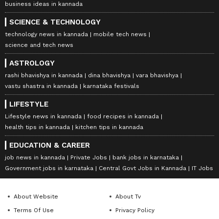
business ideas in kannada
SCIENCE & TECHNOLOGY
technology news in kannada
mobile tech news
science and tech news
ASTROLOGY
rashi bhavishya in kannada
dina bhavishya
vara bhavishya
vastu shastra in kannada
karnataka festivals
LIFESTYLE
Lifestyle news in kannada
food recipes in kannada
health tips in kannada
kitchen tips in kannada
EDUCATION & CAREER
job news in kannada
Private Jobs
bank jobs in karnataka
Government jobs in karnataka
Central Govt Jobs in Kannada
IT Jobs
About Website
About Tv
Terms Of Use
Privacy Policy