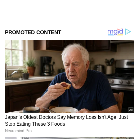
ಮಾಧ್ಯಮದಲ್ಲಿ ಸಂಪಾದಕನಾಗಿ ಕೆಲಸ ಮಾಡಿದ್ದೇನೆ. ಕ್ರೀಡೆ,
ಚಲನಚಿತ್ರ, ರಾಜಕೀಯ ಸುದ್ದಿಗಳ ಬಗ್ಗೆ ಅತೀವ ಆಸಕ್ತಿ ಇದೆ. ಸಂಗೀತ
ಕೇಳುವುದು, ಕ್ರಿಕೆಟ್‌ ಆಡುವುದು ನೆಚ್ಚಿನ ಹವ್ಯಾಸಗಳಾಗಿವೆ.
DOWNLOAD APP