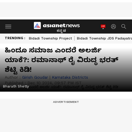
ಕನ್ನಡ
TRENDING :
Bidadi Township Project
Bidadi Township JDS Padayatr
ಹಿಂದೂ ಸಮಾಜ ಎಂದರೆ ಅಲರ್ಜಿ
ಯಾಕೆ?: ರಮಾನಾಥ್ ರೈ ವಿರುದ್ಧ ಭರತ್
ಶೆಟ್ಟಿ ಕಿಡಿ!
Author :
Girish Goudar
|
Karnataka Districts
Published :
Dec 10 2024, 09:57 PM IST
Bharath Shetty