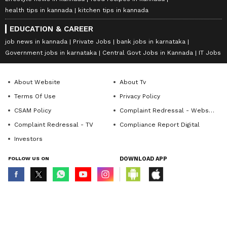
health tips in kannada
kitchen tips in kannada
EDUCATION & CAREER
job news in kannada
Private Jobs
bank jobs in karnataka
Government jobs in karnataka
Central Govt Jobs in Kannada
IT Jobs
About Website
About Tv
Terms Of Use
Privacy Policy
CSAM Policy
Complaint Redressal - Website
Complaint Redressal - TV
Compliance Report Digital
Investors
FOLLOW US ON
DOWNLOAD APP
© Copyright 2026 Asianxt Digital Technologies Private Limited (Formerly
known as Asianet News Media & Entertainment Private Limited) | All Rights
Reserved