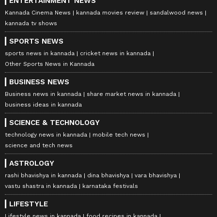
ENTERTAINMENT NEWS
Kannada Cinema News
kannada movies review
sandalwood news
kannada tv shows
SPORTS NEWS
sports news in kannada
cricket news in kannada
Other Sports News in Kannada
BUSINESS NEWS
Business news in kannada
share market news in kannada
business ideas in kannada
SCIENCE & TECHNOLOGY
technology news in kannada
mobile tech news
science and tech news
ASTROLOGY
rashi bhavishya in kannada
dina bhavishya
vara bhavishya
vastu shastra in kannada
karnataka festivals
LIFESTYLE
Lifestyle news in kannada
food recipes in kannada