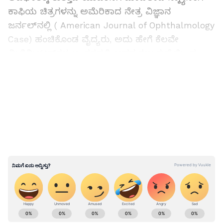
ಕಾಫಿಯ ಚಿತ್ರಗಳನ್ನು ಅಮೆರಿಕಾದ ನೇತ್ರ ವಿಜ್ಞಾನ
ಜರ್ನಲ್‌ನಲ್ಲಿ ( American Journal of Ophthalmology
Case) ಹಂಚಿಕೊಂಡ ವೈದ್ಯರು, ಅದು ಹೇಗೆ ಕೆಲವೇ
ಮಿಲಿಮೀಟರ್‌ಗಳ ಅಂತರದಲ್ಲಿ ಅವನ ಕಣ್ಣುಗುಡ್ಡೆಯಿಂದ
ಜಸ್ಟ್ ಮಿಸ್ ಆಯ್ತು ಎಂಬುದನ್ನು ಹಂಚಿಕೊಂಡಿದ್ದಾರೆ.
LATEST VIDEOS
ಅಪಘಾತವಾದಾಗ ಬ್ರೇಕ್ ಹ್ಯಾಂಡಲ್ ಯುವಕನ ಕಣ್ಣು
ಸೇರಿದ್ದರಿಂದ ಬೈಕ್‌ನಿಂದ ಅದನ್ನು ಕಟ್ ಮಾಡಿ ತುರ್ತು
ಚಿಕಿತ್ಸೆಗಾಗಿ ಆಸ್ಪತ್ರೆಗೆ ಕರೆತರಲಾಗಿತ್ತು ಎಂದು ವೈದ್ಯರು
ತಿಳಿಸಿದ್ದಾರೆ. ಆಸ್ಪತ್ರೆಗೆ ಆಗಮಿಸಿದ ವೇಳೆ 19ರ ತರುಣನ ಕಣ್ಣು
ಕೆಂಪಾಗಿತ್ತು ಮತ್ತು ಊದಿಕೊಂಡಿತ್ತು, ಬ್ರೇಕ್ ಹ್ಯಾಂಡಲ್
ನಂತರ ಬಲಗಣ್ಣಿನ ಕಣ್ಣು ಗುಡ್ಡೆಯ ಸಮೀಪದಲ್ಲಿ ವಿಚಿತ್ರವಾಗಿ
ಚಾಚಿಕೊಂಡಿತ್ತು, ಆದರೆ ಅದು ಕಣ್ಣುಗುಡ್ಡೆಯನ್ನು ತಲುಪಿರಲಿಲ್ಲ.
ಆದರೆ ಕಣ್ಣಿನ ರೆಟಿನಾಗೆ ಹಾನಿಯಾಗಿತ್ತು.
ABOUT THE AUTHOR
ಹೃದಯಕ್ಕೆ ಚುಚ್ಚಿದ್ದ 75 ಸೆಂಮೀ ಉದ್ದ ಕಬ್ಬಿಣದ ರಾಡ್