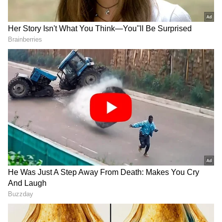
DOWNLOAD APP
ಕರ್ನಾಟಕ, ಭಾರತ (
India News
) ಮತ್ತು ಜಗತ್ತಿನ
ಕ್ಷಣಕ್ಷಣದ ಕನ್ನಡ ಸುದ್ದಿ (
Kannada News
)
ಅಪ್ಡೇಟ್‌ಗಳಿಗಾಗಿ ಏಷ್ಯಾನೆಟ್ ಸುವರ್ಣ ನ್ಯೂಸ್‌ ಫಾಲೋ
ಮಾಡಿ. ಬ್ರೇಕಿಂಗ್ ಸುದ್ದಿ (
Latest Kannada News
),
ವಿಶೇಷ ವರದಿಗಳು ಮತ್ತು ನೇರ ಪ್ರಸಾರಗಳೊಂದಿಗೆ
(
kannada news live
) ಸಂಪೂರ್ಣ ಮಾಹಿತಿ ಒಂದೇ
ಕ್ಲಿಕ್‌ನಲ್ಲಿ ಲಭ್ಯ. ಏಷ್ಯಾನೆಟ್ ಸುವರ್ಣ ನ್ಯೂಸ್ ಅಧಿಕೃತ
ಆ್ಯಪ್ ಡೌನ್‌ಲೋಡ್ ಮಾಡಿ ಹಾಗು ಎಲ್ಲಾ ಅಪ್‌ಡೇಟ್
ಗಳನ್ನು ಪಡೆಯಿರಿ