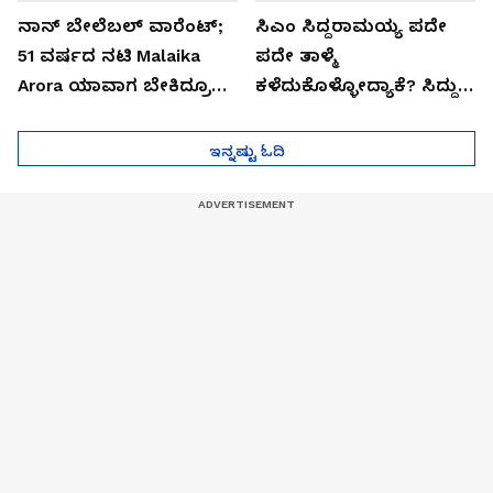
ನಾನ್ ಬೇಲೆಬಲ್ ವಾರೆಂಟ್;
ಸಿಎಂ ಸಿದ್ದರಾಮಯ್ಯ ಪದೇ
51 ವರ್ಷದ ನಟಿ Malaika
ಪದೇ ತಾಳ್ಮೆ
Arora ಯಾವಾಗ ಬೇಕಿದ್ರೂ
ಕಳೆದುಕೊಳ್ಳೋದ್ಯಾಕೆ? ಸಿದ್ದು
ಜೈಲಿಗೆ ಹೋಗ್ತಾರೆ!
ಸಿಟ್ಟಿನ ಗುಟ್ಟು!
ಇನ್ನಷ್ಟು ಓದಿ