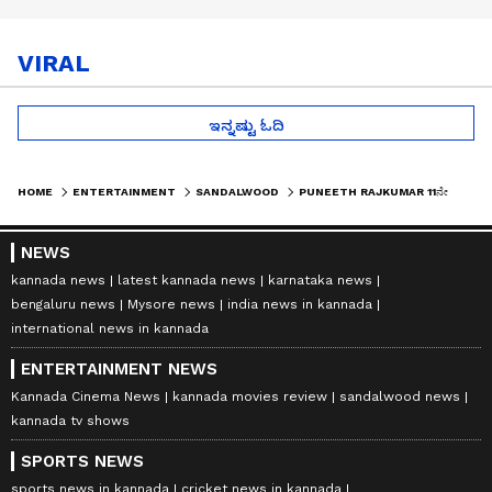
VIRAL
ಇನ್ನಷ್ಟು ಓದಿ
HOME
ENTERTAINMENT
SANDALWOOD
PUNEETH RAJKUMAR 11ನೇ ತಿಂಗಳ ಪುಣ್ಯಸ್ಮರಣೆ: ಪತ್ನಿ ಅಶ್ವಿನಿ ಪುತ್ರಿ ವಂದಿತಾರಿಂದ ವಿಶೇಷ ಪೂಜೆ
NEWS
kannada news
latest kannada news
karnataka news
bengaluru news
Mysore news
india news in kannada
international news in kannada
ENTERTAINMENT NEWS
Kannada Cinema News
kannada movies review
sandalwood news
kannada tv shows
SPORTS NEWS
sports news in kannada
cricket news in kannada