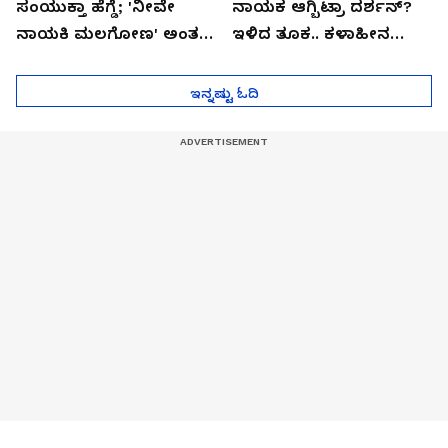
ಸಂಯುಕ್ತಾ ಹೆಗ್ಡೆ; 'ನೀವೇ
ನಾಯಕ ಆಗ್ಬಿಟ್ರಾ ದರ್ಶನ್?
ನಾಯಕಿ ಮಲಗೋಣ' ಅಂತ
ಇಳಿದ ತೂಕ.. ಕಳಾಹೀನ
ಕರಿತಾರೆ ಅಂದ್ರು!
ಮುಖ..!
ಇನ್ನಷ್ಟು ಓದಿ