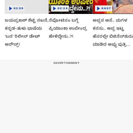
02:59
02:24
04:57
ಜಯಪ್ರಕಾಶ್ ಶೆಟ್ಟಿ ನಟನೆ,
ನೆಪೋಟಿಸಂ ಬಗ್ಗೆ
ಅಪ್ಪನ ಆಸೆ.. ಮಗಳ
ಕನ್ನಡ-ತುಳು ಭಾಷೆಯ
ಪ್ರಿಯಾಂಕಾ ಉಪೇಂದ್ರ
ಕನಸು.. ಅಪ್ಪ ಇಟ್ಟ
'ಬನ' ರಿಲೀಸ್ ಡೇಟ್
ಹೇಳಿದ್ದೇನು..?!
ಹೆಸರಲ್ಲೇ ಬಿಜಿನೆಸ್​ಶುರು
ಅನೌನ್ಸ್!
ಮಾಡಿದ ಅಪ್ಪು ಪುತ್ರಿ
ವಂದಿತಾ..!