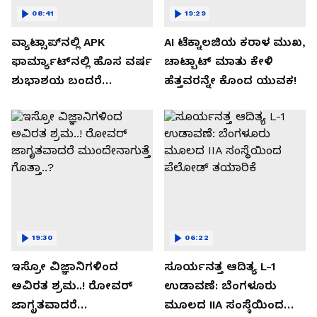
08:41
19:29
ವ್ಯಾಟ್ಸಾಪ್‌ನಲ್ಲಿ APK
AI ಟೆಕ್ನಾಲಜಿಯ ಕರಾಳ ಮುಖ,
ಫಾರ್ಮ್ಯಾಟ್‌ನಲ್ಲಿ ಹೊಸ ವರ್ಷ
ಚಾಟ್ಬಾಟ್ ಮಾತು ಕೇಳಿ
ಶುಭಾಶಯ ಬಂದರೆ
ಹೆತ್ತವರನ್ನೇ ಕೊಂದ ಯುವಕ!
ಡೌನ್ಲೋಡ್ ಮಾಡಬೇಡಿ!
19:30
06:22
ಇಸ್ರೋ ವಿಜ್ಞಾನಿಗಳಿಂದ
ಸೂರ್ಯನತ್ತ ಆದಿತ್ಯ L-1
ಅವಿರತ ಶ್ರಮ..! ರೋವರ್
ಉಡಾವಣೆ: ಬೆಂಗಳೂರು
ಜಾಗೃತವಾದರೆ
ಮೂಲದ IIA ಸಂಸ್ಥೆಯಿಂದ