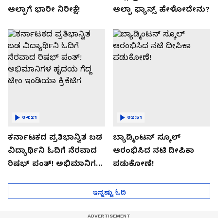
ಆಲ್ಫಾಗೆ ಭಾರೀ ನಿರೀಕ್ಷೆ!
ಆಲ್ಫಾ ಫ್ಯಾನ್ಸ್ ಹೇಳೋದೇನು?
04:21
02:51
ಕರ್ನಾಟಕದ ಪ್ರತಿಭಾನ್ವಿತ ಬಡ
ಬ್ಯಾಡ್ಮಿಂಟನ್ ಸ್ಕೂಲ್​
ವಿದ್ಯಾರ್ಥಿನಿ ಓದಿಗೆ ನೆರವಾದ
ಆರಂಭಿಸಿದ ನಟಿ ದೀಪಿಕಾ
ರಿಷಭ್ ಪಂತ್! ಅಭಿಮಾನಿಗಳ
ಪಡುಕೋಣೆ!
ಹೃದಯ ಗೆದ್ದ ಟೀಂ ಇಂಡಿಯಾ
ಕ್ರಿಕೆಟಿಗ
ಇನ್ನಷ್ಟು ಓದಿ