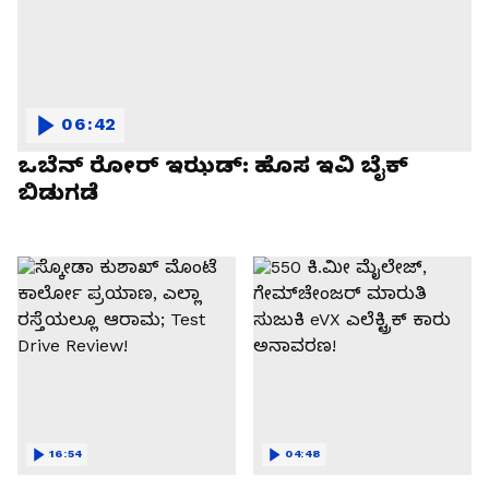
06:42
ಒಬೆನ್ ರೋರ್ ಇಝಡ್: ಹೊಸ ಇವಿ ಬೈಕ್
ಬಿಡುಗಡೆ
16:54
04:48