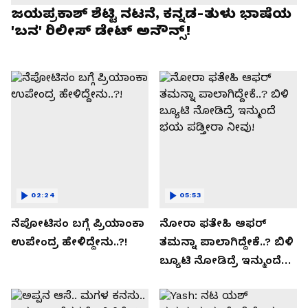
ಜಯಪ್ರಕಾಶ್ ಶೆಟ್ಟಿ ನಟನೆ, ಕನ್ನಡ-ತುಳು ಭಾಷೆಯ
'ಬನ' ರಿಲೀಸ್ ಡೇಟ್ ಅನೌನ್ಸ್!
02:24
05:53
ನೆಪೋಟಿಸಂ ಬಗ್ಗೆ ಪ್ರಿಯಾಂಕಾ
ನೋರಾ ಫತೇಹಿ ಆಫರ್​
ಉಪೇಂದ್ರ ಹೇಳಿದ್ದೇನು..?!
ತಮನ್ನಾ ಪಾಲಾಗಿದ್ದೇಕೆ..? ಬಿಳಿ
ಬ್ಯೂಟಿ ನೋಡಿದ್ರೆ ಇನ್ಮುಂದೆ
ಭಯ ಪಡ್ತೀರಾ ನೀವು!