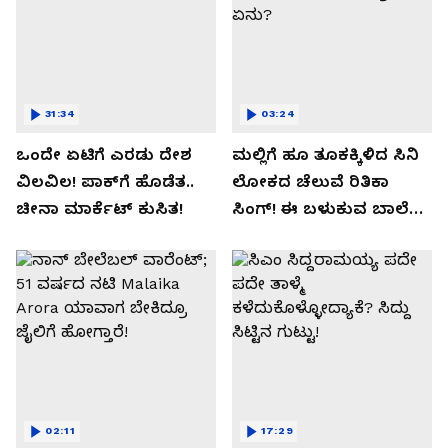
31:34
03:24
ಒಂದೇ ಏಟಿಗೆ ಎರಡು ದೇಶ
ಮಲ್ಲಿಗೆ ಹೂ ತೂಕಕ್ಕಿಳಿದ ಸಿನಿ
ವಿಲವಿಲ! ಪಾಕ್​​ಗೆ ಹೊಡೆತ..
ಲೋಕದ ಚೆಲುವೆ ರಿತಿಕಾ
ಚೀನಾ ಮಾರ್ಕೆಟ್​ ಕುಸಿತ!
ಸಿಂಗ್!‌ ಈ ಬಳುಕುವ ಬಾಲೆ
ಸೀಕ್ರೇಟ್‌ ಏನು?
02:11
17:29