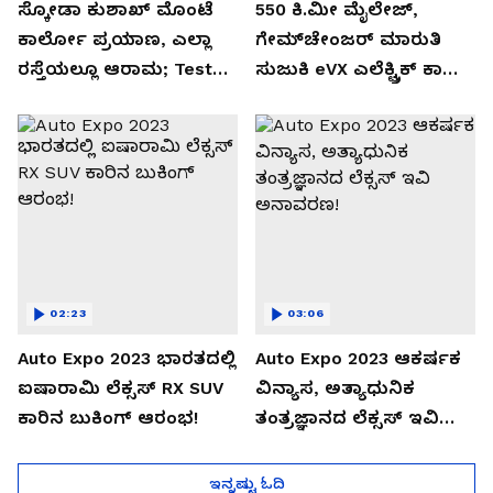
ಸ್ಕೋಡಾ ಕುಶಾಖ್ ಮೊಂಟೆ
550 ಕಿ.ಮೀ ಮೈಲೇಜ್,
ಕಾರ್ಲೋ ಪ್ರಯಾಣ, ಎಲ್ಲಾ
ಗೇಮ್‌ಚೇಂಜರ್ ಮಾರುತಿ
ರಸ್ತೆಯಲ್ಲೂ ಆರಾಮ; Test
ಸುಜುಕಿ eVX ಎಲೆಕ್ಟ್ರಿಕ್ ಕಾರು
Drive Review!
ಅನಾವರಣ!
02:23
03:06
Auto Expo 2023 ಭಾರತದಲ್ಲಿ
Auto Expo 2023 ಆಕರ್ಷಕ
ಐಷಾರಾಮಿ ಲೆಕ್ಸಸ್ RX SUV
ವಿನ್ಯಾಸ, ಅತ್ಯಾಧುನಿಕ
ಕಾರಿನ ಬುಕಿಂಗ್ ಆರಂಭ!
ತಂತ್ರಜ್ಞಾನದ ಲೆಕ್ಸಸ್ ಇವಿ
ಅನಾವರಣ!
ಇನ್ನಷ್ಟು ಓದಿ