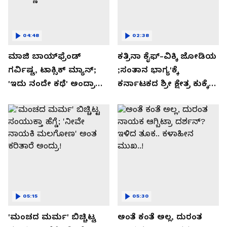
04:48
02:38
ಮಾಜಿ ಬಾಯ್‌ಫ್ರೆಂಡ್
ಕತ್ರಿನಾ ಕೈಫ್-ವಿಕ್ಕಿ ಜೋಡಿಯ
ಗರ್ವಿಷ್ಟ, ಟಾಕ್ಸಿಕ್ ಮ್ಯಾನ್;
;ಸಂತಾನ ಭಾಗ್ಯ'ಕ್ಕೆ
'ಇದು ನಂದೇ ಕಥೆ' ಅಂದ್ರಾ
ಕರ್ನಾಟಕದ ಶ್ರೀ ಕ್ಷೇತ್ರ ಕುಕ್ಕೆ
-ಗರ್ಲ್‌ಫ್ರೆಂಡ್- ರಶ್ಮಿಕಾ
ಸುಬ್ರಮಣ್ಯದ ನಂಟು!
ಮಂದಣ್ಣ?
05:15
05:30
'ಮಂಚದ ಮರ್ಮ' ಬಿಚ್ಚಿಟ್ಟ
ಅಂತೆ ಕಂತೆ ಅಲ್ಲ, ದುರಂತ