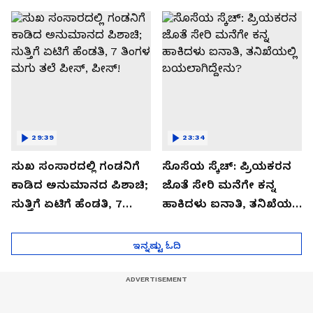
ಬಿಗ್ ಟ್ವಿಸ್ಟ್
29:39
23:34
ಸುಖ ಸಂಸಾರದಲ್ಲಿ ಗಂಡನಿಗೆ
ಸೊಸೆಯ ಸ್ಕೆಚ್: ಪ್ರಿಯಕರನ
ಕಾಡಿದ ಅನುಮಾನದ ಪಿಶಾಚಿ;
ಜೊತೆ ಸೇರಿ ಮನೆಗೇ ಕನ್ನ
ಸುತ್ತಿಗೆ ಏಟಿಗೆ ಹೆಂಡತಿ, 7
ಹಾಕಿದಳು ಐನಾತಿ, ತನಿಖೆಯಲ್ಲಿ
ತಿಂಗಳ ಮಗು ತಲೆ ಪೀಸ್,
ಬಯಲಾಗಿದ್ದೇನು?
ಪೀಸ್!
ಇನ್ನಷ್ಟು ಓದಿ