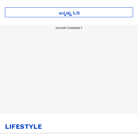
ಮುಂದೇನಾಗುತ್ತೆ ಗೊತ್ತಾ..?
ಪೆಲೋಡ್‌ ತಯಾರಿಕೆ
ಇನ್ನಷ್ಟು ಓದಿ
LIFESTYLE