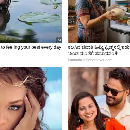
ಾರ್ ಅನ್ನು ಬಳಸುತ್ತಿದ್ದಾರೆ ಎಂದು ನೀವು ಚಿಂತಿಸುತ್ತಿದ್ದರೆ,
ಕೊಳ್ಳಲಾಗಿದೆಯೇ ಎಂದು ಪರಿಶೀಲಿಸುವುದು ಹೇಗೆ ಎಂಬುದು
ಕೊಳ್ಳಲಾಗಿದೆಯೇ? ಈ ಹಂತಗಳನ್ನು ಅನುಸರಿಸಿ
ೀಡಿ ಮತ್ತು ಲಾಗಿನ್ ಮಾಡಿ.