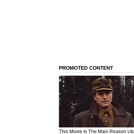
ಆಧಾರ್ ಕಾರ್ಡ್ ವಿವರಗಳು
ಅನಧಿಕೃತ ಪ್ರವೇಶ ಮತ್ತು ಹಣಕಾಸಿನ ವಂಚನ
ಬಳಸಿದ್ದಾರೆ. ಇದು ನಿಷೇಧಿತ ಸೇವೆಗಳು,
ಸಮಸ್ಯೆಗಳಿಗೆ ಕಾರಣವಾಗಬಹುದು.
ಗಮನಾರ್ಹವಾಗಿ, ಭಾರತೀಯ ವಿಶಿಷ್ಟ ಗುರುತಿ
ಪರಿಶೀಲಿಸಲು ಒಂದು ಮಾರ್ಗವನ್ನು ಒದಗಿಸುತ್ತ
ಆಧಾರ್ ಸಂಖ್ಯೆಯನ್ನು ಎಲ್ಲಿ ಮತ್ತು ಯಾವಾ
ಸಹಾಯ ಮಾಡುತ್ತದೆ.