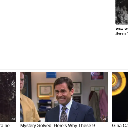
ೆಗಳಂತಹವುಗಳಿಗೆ ವಂಚಕರು ಕದ್ದ ಆಧಾರ್ ವಿವರಗಳನ್ನು
 ಹಣ ಕಳೆದುಕೊಳ್ಳುವುದು ಅಥವಾ ಕಾನೂನು ಸಮಸ್ಯೆಗಳಂತಹ ಗಂಭೀರ
ನ ಪ್ರಾಧಿಕಾರ (UIDAI) ನಿಮ್ಮ ಆಧಾರ್ ಬಳಕೆಯ ಇತಿಹಾಸವನ್ನು
ದೆ. ಪ್ರಯಾಣ, ಬ್ಯಾಂಕಿಂಗ್ ಮತ್ತು ಇತರ ಸೇವೆಗಳಿಗೆ ನಿಮ್ಮ
ಗ ಬಳಸಲಾಗಿದೆ ಎಂಬುದನ್ನು ನೋಡಲು ಈ ವೈಶಿಷ್ಟ್ಯವು ನಿಮಗೆ