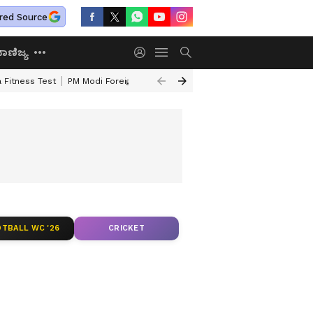
red Source
ಾಣಿಜ್ಯ
 Fitness Test
PM Modi Foreign Travel Expenditure
Valmiki Corporatio
TBALL WC '26
CRICKET