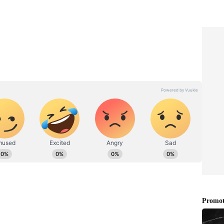
ಳ್ಳತನ ಮತ್ತು ವೈಯಕ್ತಿಕ ಡೇಟಾ ಉಲ್ಲಂಘನೆ ಸೇರಿದಂತೆ ಗಂಭೀರ