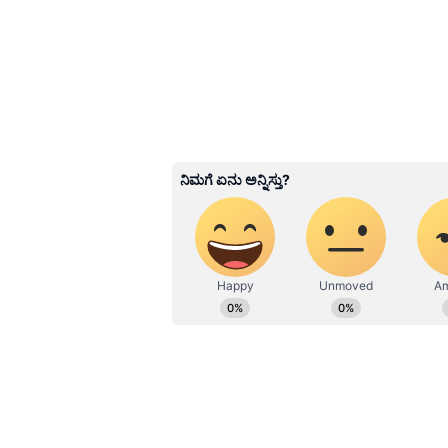
ಪ್ರವೇಶವು ಹಣಕಾಸಿನ ವಂಚನೆ, ಗುರುತಿನ ಕ
ಪರಿಣಾಮಗಳನ್ನು ಉಂಟುಮಾಡಬಹುದು.
3
5