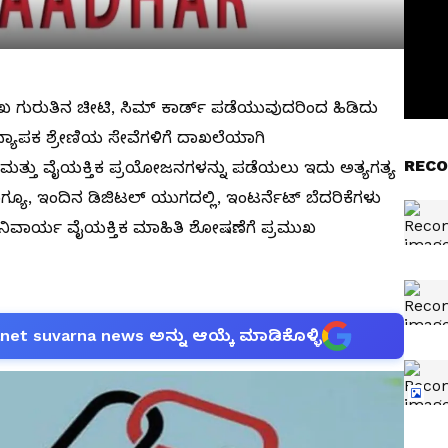
ಖ ಗುರುತಿನ ಚೀಟಿ, ಸಿಮ್ ಕಾರ್ಡ್ ಪಡೆಯುವುದರಿಂದ ಹಿಡಿದು
್ಯಾಪಕ ಶ್ರೇಣಿಯ ಸೇವೆಗಳಿಗೆ ದಾಖಲೆಯಾಗಿ
RECO
ರ ಮತ್ತು ವೈಯಕ್ತಿಕ ಪ್ರಯೋಜನಗಳನ್ನು ಪಡೆಯಲು ಇದು ಅತ್ಯಗತ್ಯ
್ಯೂ, ಇಂದಿನ ಡಿಜಿಟಲ್ ಯುಗದಲ್ಲಿ, ಇಂಟರ್ನೆಟ್ ಬೆದರಿಕೆಗಳು
ಈ ಅನನಿವಾರ್ಯ ವೈಯಕ್ತಿಕ ಮಾಹಿತಿ ಶೋಷಣೆಗೆ ಪ್ರಮುಖ
anet suvarna news ಅನ್ನು ಆಯ್ಕೆ ಮಾಡಿಕೊಳ್ಳಿ