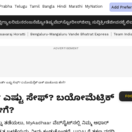
Prabha
Telugu
Tamil
Bangla
Hindi
Marathi
MyNation
Add Prefer
ದಿ
ಗ್ಯಾಲರಿ
ಮನರಂಜನೆ
ಜ್ಯೋತಿಷ್ಯ
ವೆಬ್‌ಸ್ಟೋರೀಸ್
ಜಿಲ್ಲಾ ಸುದ್ದಿ
ಕ್ರೀಡೆ
ಜೀವನಶೈಲಿ
ವ
savaraj Horatti
Bengaluru-Mangaluru Vande Bhatrat Express
Team India
ಕಾರ್ಡ್ ಎಷ್ಟು ಸೇಫ್? ಬಯೋಮೆಟ್ರಿಕ್ ಲಾಕ್ ಮಾಡೋದು ಹೇಗೆ?
್ ಎಷ್ಟು ಸೇಫ್? ಬಯೋಮೆಟ್ರಿಕ್
FOO
ಗೆ?
 ತಡೆಯಲು, MyAadhaar ವೆಬ್‌ಸೈಟ್‌ನಲ್ಲಿ ನಿಮ್ಮ ಆಧಾರ್
ೃತ ಬಳಕೆಯನ್ನು ನೀವು ಕಂಡುಕೊಂಡರೆ, UIDAI ಗೆ ತಕ್ಷಣ ವರದಿ