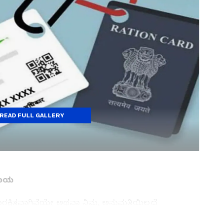
READ FULL GALLERY
ಪಾಯ
ರಕ್ಷಿತವಾಗಿವೆಯೇ ಅಥವಾ ನಿಮ್ಮ ಅನುಮತಿಯಿಲ್ಲದೆ
ನೀವು ಯೋಚಿಸಿದ್ದೀರಾ? ಆಧಾರ್ ಕಾರ್ಡ್‌ಗೆ ಅನಧಿಕೃತ