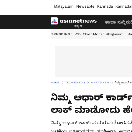
Malayalam
Newsable
Kannada
Kannada
ತಾಜಾ ಸುದ್ದಿ
ಸುದ್
TRENDING :
RSS Chief Mohan Bhagawat
Ba
HOME
TECHNOLOGY
WHAT'S NEW
ನಿಮ್ಮ ಆಧಾರ್ 
ನಿಮ್ಮ ಆಧಾರ್ ಕಾರ್ಡ
ಲಾಕ್ ಮಾಡೋದು ಹೇ
ನಿಮ್ಮ ಆಧಾರ್ ಕಾರ್ಡ್‌ನ ದುರುಪಯೋಗವನ್ನು
ಬಳಕೆಯ ಇತಿಹಾಸವನ್ನು ಪರಿಶೀಲಿಸಿ. ಅನಧಿಕ