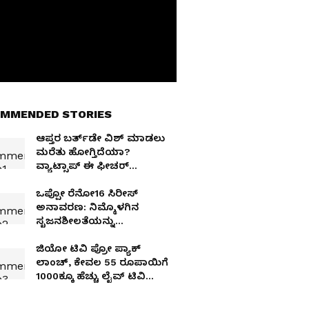
MMENDED STORIES
ಆಪ್ತರ ಬರ್ತ್‌ಡೇ ವಿಶ್ ಮಾಡಲು
ಮರೆತು ಹೋಗ್ತಿದೆಯಾ?
ವ್ಯಾಟ್ಸಾಪ್ ಈ ಫೀಚರ್
ಆ್ಯಕ್ಟಿವೇಟ್ ಮಾಡಿ ಚಿಂತೆ ಬಿಡಿ
ಒಪ್ಪೋ ರೆನೋ16 ಸಿರೀಸ್‌
ಅನಾವರಣ: ನಿಮ್ಮೊಳಗಿನ
ಸೃಜನಶೀಲತೆಯನ್ನು
ಅನಾವರಣಗೊಳಿಸುವ
ಸ್ಮಾರ್ಟ್‌ಫೋನ್‌
ಜಿಯೋ ಟಿವಿ ಪ್ರೋ ಪ್ಯಾಕ್
ಲಾಂಚ್, ಕೇವಲ 55 ರೂಪಾಯಿಗೆ
1000ಕ್ಕೂ ಹೆಚ್ಚು ಲೈವ್ ಟಿವಿ
ಚಾನೆಲ್ ಲಭ್ಯ