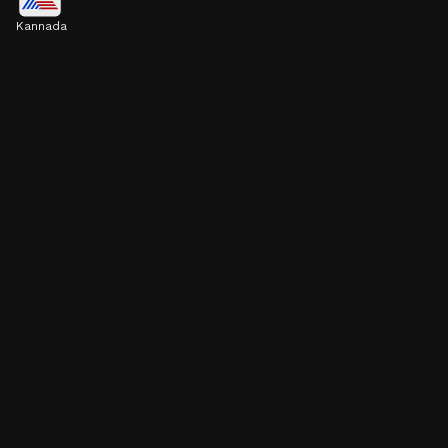
Kannada
ಶಾಸ್ತ್ರಗಳಲ್ಲಿ ಪತ್ನಿಯನ್ನು ಗಂಡನ ಎಡಭಾಗ ಎಂದು
ಪರಿಗಣಿಸಲಾಗುತ್ತದೆ. ಹಾಗಾಗಿ ಪತಿಯ ಎಡಭಾಗದಲ್ಲಿ ಪತ್ನಿ
ಮಲಗಬೇಕು.
Image credits: Gemini