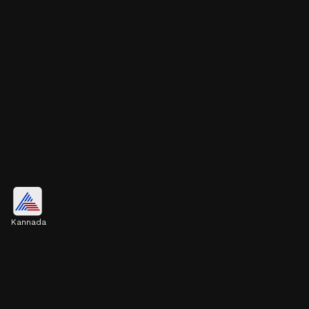
ಧರ್ಮಗ್ರಂಥಗಳಲ್ಲಿ ಉಲ್ಲೇಖ
Kannada
ಊಟ, ಪಾನೀಯಗಳಿಂದ ಹಿಡಿದು ರಾತ್ರಿ ಮಲಗುವರೆಗೆ
ಶಾಸ್ತ್ರದಲ್ಲಿ ಕೆಲವು ನಿಯಮಗಳಿವೆ. ಇವುಗಳ ಬಗ್ಗೆ
ಧರ್ಮಗ್ರಂಥಗಳಲ್ಲಿ ಉಲ್ಲೇಖವಿದೆ.
Image credits: Gemini