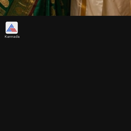
ಪತಿಯ ಯಾವ ಬದಿಯಲ್ಲಿ ಪತ್ನಿ ಮಲಗಬೇಕು
ಗೊತ್ತಾ?
Kannada
ಶಾಸ್ತ್ರಗಳ ಪ್ರಕಾರ, ಒಂದು ಬದಿಗೆ ಮಾತ್ರ ಪತ್ನಿ ಮಲಗಬೇಕು.
ಇದು ಸುಖ ಸಂಸಾರಕ್ಕೆ ಕಾರಣವಾಗುತ್ತದೆ.
Image credits: Gemini