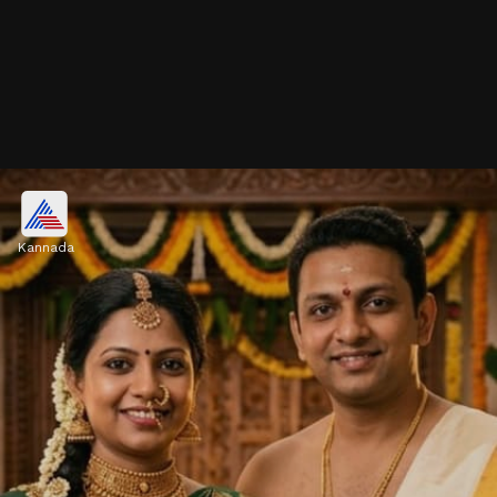
ಇವುಗಳ ಕೇವಲ ಶಾಸ್ತ್ರದ ನಿಯಮಗಳಲ್ಲ.
Kannada
ಧರ್ಮಗ್ರಂಥಗಳಲ್ಲಿನ ನಿಯಮಗಳು ಸಂಬಂಧಗಳು ಮತ್ತು
ಮಾನಸಿಕ ಆರೋಗ್ಯಕ್ಕೆ ಸಂಬಂಧಿಸಿರುತ್ತವೆ.
Image credits: Gemini