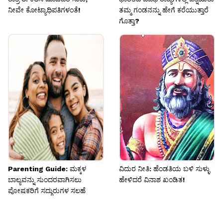
ನೀವೇ ಕೋಟ್ಯಾಧಿಪತಿಗಳಂತೆ!
ತಮ್ಮ ಗಂಡನನ್ನು ಹೇಗೆ ಕರೆಯುತ್ತಾರೆ
ಗೊತ್ತಾ?
Parenting Guide: ಮಕ್ಕಳ
ವಿದುರ ನೀತಿ: ಹೆಂಡತಿಯ ಬಳಿ ಸುಳ್ಳು
ಬಾಲ್ಯವನ್ನು ಸುಂದರವಾಗಿಸಲು
ಹೇಳಿದರೆ ವಿನಾಶ ಖಂಡಿತ!
ಪೋಷಕರಿಗೆ ಸದ್ಗುರುಗಳ ಸಲಹೆ