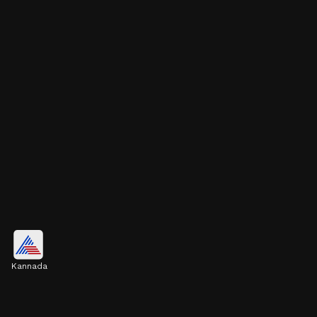
ದಾಂಪತ್ಯದಲ್ಲಿ ಸಂತೋಷ
Kannada
ಪತಿಯ ಎಡಭಾಗದಲ್ಲಿ ಪತ್ನಿ ಮಲಗೋದರಿಂದ ದಾಂಪತ್ಯ
ಜೀವನದಲ್ಲಿ ಸಂತೋಷ, ಪ್ರೀತಿ, ಸಾಮರಸ್ಯ ಮತ್ತು ನೆಮ್ಮದಿ
ನೆಲೆಸುತ್ತದೆ.