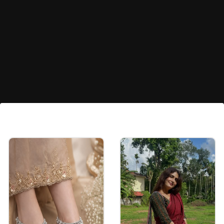
ಶರ್ಟ್ ಸ್ಟೈಲ್ ಹಾರ್ಟ್ ಪ್ರಿಂಟ್ ಡ್ರೆಸ್
ಶರ್ಟ್ ಡ್ರೆಸ್‌ಗಳು ವಿಶೇಷವಾಗಿ ಕ್ಯಾಶುಯಲ್ ಔಟಿಂಗ್‌ಗಳಿಗೆ
ಹೆಚ್ಚು ಇಷ್ಟಪಡುತ್ತಾರೆ. ಪಿಂಕ್ ಬಣ್ಣದ ಶರ್ಟ್ ಡ್ರೆಸ್ ಮೇಲೆ
ರೆಡ್ ಹಾರ್ಟ್ ಪ್ರಿಂಟ್ ಮತ್ತು ಬಿಳಿ ಬೆಲ್ಟ್‌ನ ಕಾಂಬಿನೇಷನ್
ಆಯ್ಕೆ ಮಾಡಿಕೊಳ್ಳಿ.
Image credits: Instagram