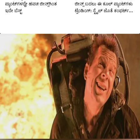
ಪ್ಯಾಂಟ್‌ಗಳದ್ದೇ ಹವಾ! ಜೀನ್ಸ್‌ಗಿಂತ
ಜೀನ್ಸ್‌ ಬದಲು ಈ ಕೂಲ್ ಪ್ಯಾಂಟ್‌ಗಳು
ಇದೇ ಬೆಸ್ಟ್
ಟ್ರೆಂಡಿಂಗ್: ಸ್ಟೈಲ್ ಜೊತೆ ಕಂಫರ್ಟ್
ಕೂಡ