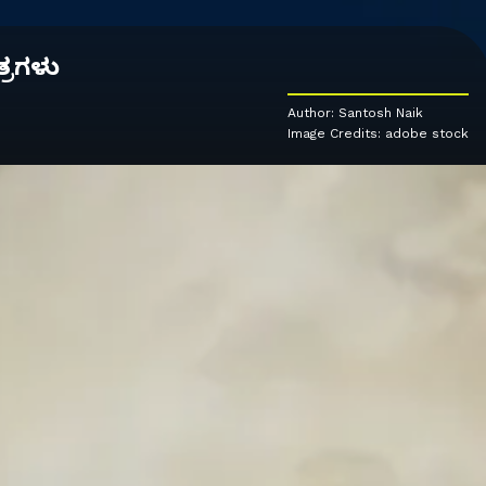
್ರಗಳು
Author: Santosh Naik
Image Credits: adobe stock