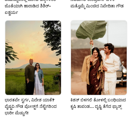
ಜೊತೆಯಾಗಿ ಹಾರಾಡಿದ ಶಿಶಿರ್-
ಮತ್ತೊಮ್ಮೆ ಮಿಂಚಿದ ನಿವೇದಿತಾ ಗೌಡ
ಐಶ್ವರ್ಯ
ಭಾರತವೇ ಸ್ವರ್ಗ, ವಿದೇಶ ಯಾಕೆ?
ಕಿಶನ್ ಬಿಳಗಲಿ ತೋಳಲ್ಲಿ ಬಂಧಿಯಾದ
ವೈಷ್ಣವಿ ಗೌಡ ಪೋಸ್ಟ್‌ಗೆ ನೆಟ್ಟಿಗರಿಂದ
ಕೃಷಿ ತಾಪಂಡ… ದೃಷ್ಟಿ ತೆಗೆದ ಫ್ಯಾನ್ಸ್
ಭಾರೀ ಮೆಚ್ಚುಗೆ!