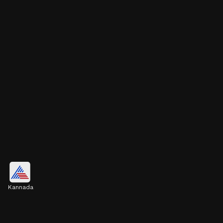
ಜಾನ್ವಿ ಕಾಮೆಂಟ್ ಮಾಡಿ ಏನಂದ್ರು ಗೊತ್ತ?
Kannada
ಸ್ಪಂದನಾ ಹಂಚಿಕೊಂಡಿರುವ ಫೋಟೊಗೆ ಕಾಮೆಂಟ್
ಮಾಡಿರುವ ನಟಿ, ನಿರೂಪಕಿ ಹಾಗೂ ಸಹಸ್ಪರ್ಧಿ ಜಾನ್ವಿ ಇದು
ಬಿಗ್ ಬಾಸ್ ಸೂಟ್ ಕೇಸ್ ಎಂದು ಹೇಳಿ ನಕ್ಕಿದ್ದಾರೆ.