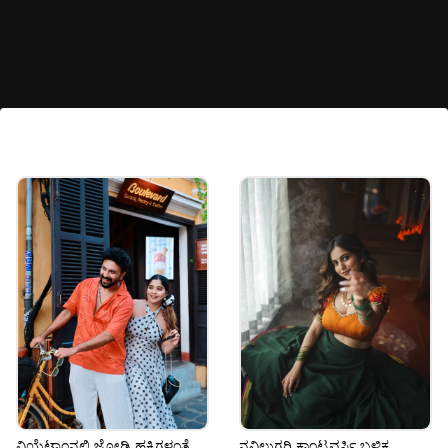
ಮತ್ತೆ ತೆರೆ ಮೇಲೆ ಕಾಣೋದು ಯಾವಾಗ?
ಕಿರುತೆರೆಯಲ್ಲಿ ಹೊಸ ಹೊಸ ಸೀರಿಯಲ್ ಗಳು
ಆರಂಭವಾದರೂ ನಟಿ ಯಾವುದೇ ಸೀರಿಯಲ್ ಗಳಲ್ಲಿ
ಕಾಣಿಸಲೇ ಇಲ್ಲ, ಅಭಿಮಾನಿಗಳು ನಟಿಯ ಕಂ ಬ್ಯಾಕ್’ಗಾಗಿ
ಕಾಯುತ್ತಿದ್ದಾರೆ.
Image credits: Instagram
ವಿಯೆಟ್ನಾಂನಲ್ಲಿ ಜೋಡಿ ಹಕ್ಕಿಗಳಂತೆ
ನವಿಲುಗರಿ ಕಾಂಟ್ರವರ್ಸಿ ಬಳಿಕ