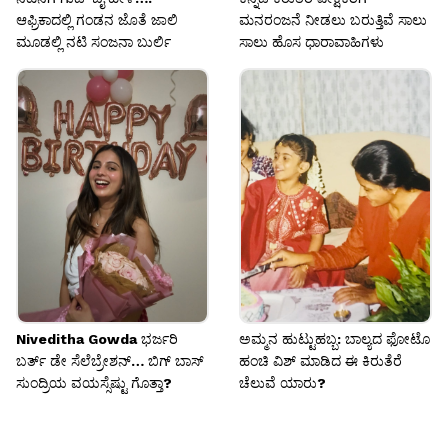
ಆಫ್ರಿಕಾದಲ್ಲಿ ಗಂಡನ ಜೊತೆ ಜಾಲಿ
ಮನರಂಜನೆ ನೀಡಲು ಬರುತ್ತಿವೆ ಸಾಲು
ಮೂಡಲ್ಲಿ ನಟಿ ಸಂಜನಾ ಬುರ್ಲಿ
ಸಾಲು ಹೊಸ ಧಾರಾವಾಹಿಗಳು
Niveditha Gowda ಭರ್ಜರಿ
ಅಮ್ಮನ ಹುಟ್ಟುಹಬ್ಬ: ಬಾಲ್ಯದ ಫೋಟೊ
ಬರ್ತ್ ಡೇ ಸೆಲೆಬ್ರೇಶನ್… ಬಿಗ್ ಬಾಸ್
ಹಂಚಿ ವಿಶ್ ಮಾಡಿದ ಈ ಕಿರುತೆರೆ
ಸುಂದ್ರಿಯ ವಯಸ್ಸೆಷ್ಟು ಗೊತ್ತಾ?
ಚೆಲುವೆ ಯಾರು?