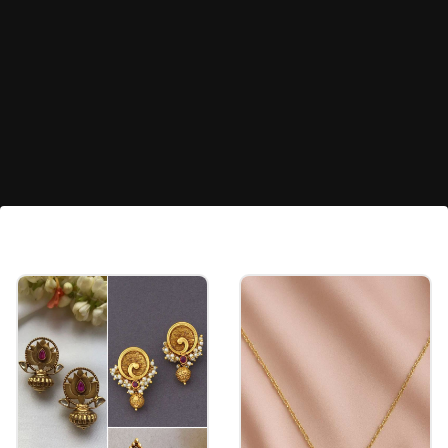
ಪೋಷಕಾಂಶಯುಕ್ತ ಮಣ್ಣು ಬೇಕು
ಝಡ್‌ಝಡ್ ಪ್ಲಾಂಟ್ ಅನ್ನು ಉತ್ತಮ ಪೋಷಕಾಂಶಗಳಿರುವ
ಮಣ್ಣಿನಲ್ಲಿ ಬೆಳೆಸಬೇಕು. ಅದೇ ಸಮಯದಲ್ಲಿ, ಗಿಡದ
ಕುಂಡದಲ್ಲಿ ನೀರು ನಿಲ್ಲದಂತೆ ನೋಡಿಕೊಳ್ಳುವುದು ಬಹಳ
ಮುಖ್ಯ.
Image credits: Getty