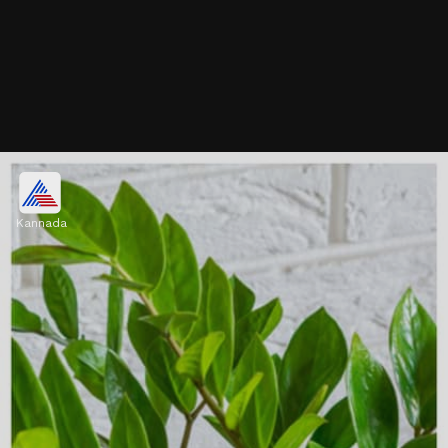
ಕಡಿಮೆ ಆರೈಕೆ ಸಾಕು
Kannada
ಝಡ್‌ಝಡ್ ಪ್ಲಾಂಟ್ ಅನ್ನು ಕಡಿಮೆ ಆರೈಕೆಯೊಂದಿಗೆ
ಮನೆಯೊಳಗೆ ಸುಲಭವಾಗಿ ಬೆಳೆಸಬಹುದು. ಇದು ಎಲ್ಲಿ
ಬೇಕಾದರೂ ಸುಲಭವಾಗಿ ಬೆಳೆಯುವ ಸಸ್ಯವಾಗಿದೆ.
Image credits: Getty