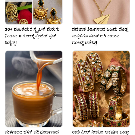
30+ ಮಹಿಳೆಯರ ಸ್ಟೈಲ್‌ಗೆ ಮೆರುಗು
ನವಜಾತ ಶಿಶುಗಳಿಂದ ಹಿಡಿದು ದೊಡ್ಡ
ನೀಡುವ 8 ಗೋಲ್ಡ್ ಪ್ಲೇಟೆಡ್ ಸ್ಟಡ್
ಮಕ್ಕಳಿಗೂ ಸಖತ್ ಆಗಿ ಕಾಣುವ
ಡಿಸೈನ್ಸ್!
ಗೋಲ್ಡ್ ಲಾಕೆಟ್ಸ್!
ಮಳೆಗಾಲದ ಚಳಿಗೆ ಪರಿಪೂರ್ಣವಾದ
ರಾಣಿ ಫೀಲ್ ನೀಡೋ ಆಕರ್ಷಕ ಜುಡ್ವಾ