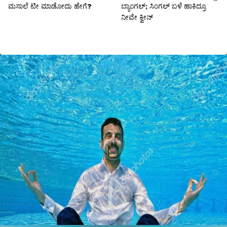
ಮಸಾಲೆ ಟೀ ಮಾಡೋದು ಹೇಗೆ?
ಬ್ಯಾಂಗಲ್; ಸಿಂಗಲ್ ಬಳೆ ಹಾಕಿದ್ರೂ
ನೀವೇ ಕ್ವೀನ್