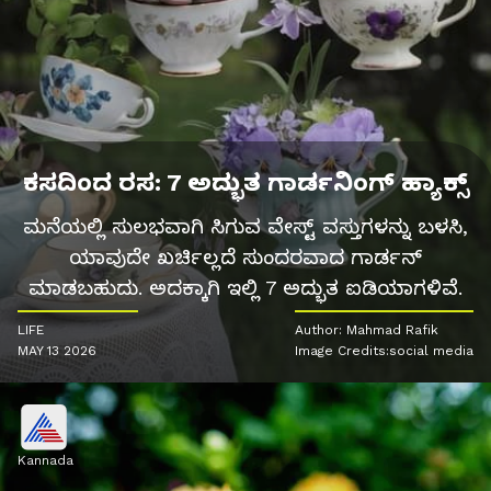
ಕಸದಿಂದ ರಸ: 7 ಅದ್ಭುತ ಗಾರ್ಡನಿಂಗ್ ಹ್ಯಾಕ್ಸ್
ಮನೆಯಲ್ಲಿ ಸುಲಭವಾಗಿ ಸಿಗುವ ವೇಸ್ಟ್ ವಸ್ತುಗಳನ್ನು ಬಳಸಿ,
ಯಾವುದೇ ಖರ್ಚಿಲ್ಲದೆ ಸುಂದರವಾದ ಗಾರ್ಡನ್
ಮಾಡಬಹುದು. ಅದಕ್ಕಾಗಿ ಇಲ್ಲಿ 7 ಅದ್ಭುತ ಐಡಿಯಾಗಳಿವೆ.
LIFE
Author: Mahmad Rafik
MAY 13 2026
Image Credits:social media
Kannada