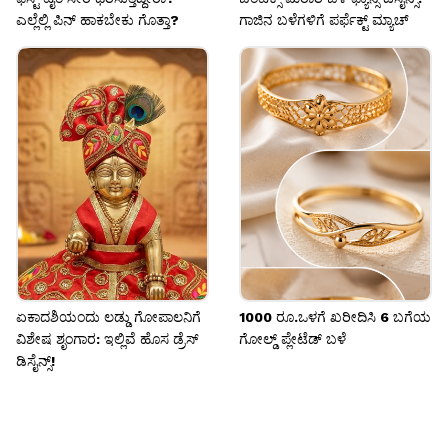
ಎಲ್ಲೆಲ್ಲಿ ಪಿನ್ ಹಾಕಬೇಕು ಗೊತ್ತಾ?
ಗಾಜಿನ ಬಳೆಗಳಿಗೆ ಪರ್ಫೆಕ್ಟ್ ಮ್ಯಾಚ್
ಏಕಾದಶಿಯಂದು ಲಡ್ಡು ಗೋಪಾಲನಿಗೆ
1000 ರೂ.ಒಳಗೆ ಖರೀದಿಸಿ 6 ಬಗೆಯ
ವಿಶೇಷ ಶೃಂಗಾರ: ಇಲ್ಲಿವೆ ಹೊಸ ಡ್ರೆಸ್‌
ಗೋಲ್ಡ್ ಪ್ಲೇಟೆಡ್ ಬಳೆ
ಡಿಸೈನ್ಸ್!