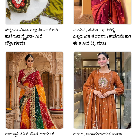
ಹೆಚ್ಚೇನು ಖರ್ಚಾಗಲ್ಲ; ಸಿಂಪಲ್‌ ಆಗಿ
ಮದುವೆ, ಸಮಾರಂಭಗಳಲ್ಲಿ
ಕಾಣಿಸುವ ಸ್ಟೈಲಿಶ್‌ ಸೀರೆ
ಎಲ್ಲರಗಿಂತ ಚೆಂದವಾಗಿ ಕಾಣಿಸಬೇಕಾ?
ಬ್ಲೌಸ್‌ಗಳಿವು!
ಈ 6 ಸೀರೆ ಟ್ರೈ ಮಾಡಿ
ರಾಜಸ್ಥಾನಿ ಟಚ್ ಜೊತೆ ರಾಯಲ್
ಹಗುರ, ಆರಾಮದಾಯಕ ಕುರ್ತಾ