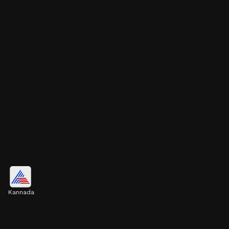
ಜರೋಖಾ ಬಳೆಗಳು
Kannada
ರಾಜಸ್ಥಾನಿ ಜರೋಖಾ ಬಳೆಗಳು ನೋಡಲು ತುಂಬಾನೇ
ಆಕರ್ಷಕವಾಗಿ ಕಾಣಿಸುತ್ತವೆ. ಗೋಲ್ಡ್ ಪ್ಲೇಟಿಂಗ್‌ನಲ್ಲಿರುವ ಈ
ಸುಂದರ ಬಳೆಗಳನ್ನು ಖರೀದಿಸಿ ನಿಮ್ಮ ಬಳೆಗಳ ಸೆಟ್‌ನ