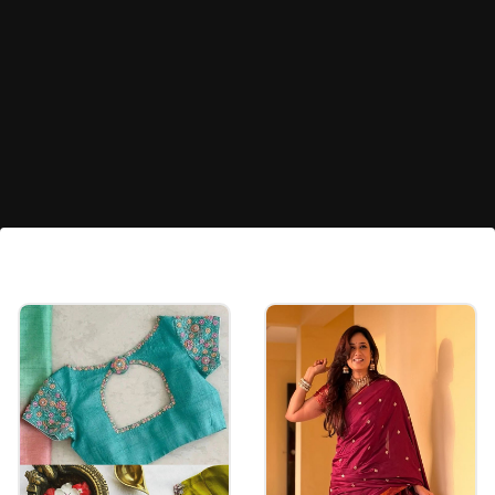
ಗೋಲ್ಡ್ ಪ್ಲೇಟೆಡ್ ಬಳೆಗಳ ಬೆಲೆ ಎಷ್ಟು?
ನೀವು ಬೆಳ್ಳಿಯ ಮೇಲೆ ಗೋಲ್ಡ್ ಪ್ಲೇಟಿಂಗ್ ಮಾಡಿಸಿದ
ಬಳೆಗಳನ್ನು ಖರೀದಿಸಿದರೆ, ಅದರ ಬೆಲೆ ಸುಮಾರು 10 ಸಾವಿರ
ರೂಪಾಯಿ ಆಗಬಹುದು. ಆದರೆ ಮೆಟಲ್ ಬಳೆಗಳು ನಿಮಗೆ
200 ರಿಂದ 1000 ರೂಪಾಯಿಗಳ ಒಳಗೆ ಸಿಗುತ್ತವೆ.
Image credits: Pinterest