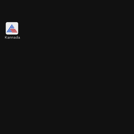
ಕಡಿಮೆ ಎಣ್ಣೆ ಹೀರಲು ಸಹಾಯ
Kannada
ಹಿಟ್ಟಿನಲ್ಲಿರುವ ಹೆಚ್ಚುವರಿ ನೀರನ್ನು ರವೆ ಹೀರಿಕೊಳ್ಳುತ್ತದೆ.
ಇದರಿಂದ ಪೂರಿ ಕರೆಯುವಾಗ ಎಣ್ಣೆ ಬಳಕೆ ಕಡಿಮೆಯಾಗಿ,
ಆರೋಗ್ಯಕ್ಕೂ ಒಳ್ಳೆಯದು.
Image credits: facebook