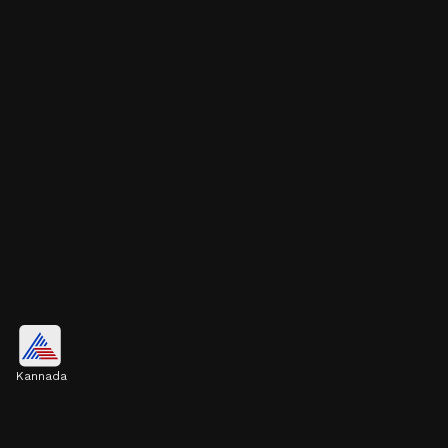
ಒದ್ದೆ ಬಟ್ಟೆಯ ಮ್ಯಾಜಿಕ್!
Kannada
ಹಿಟ್ಟು ಕಲಸಿದ ಬಳಿಕ 15-20 ನಿಮಿಷ ತೇವವಿರುವ
ಬಟ್ಟೆಯಿಂದ ಮುಚ್ಚಿಡಿ. ಇದು ರವೆಯು ಹಿಟ್ಟಿನ ತೇವಾಂಶವನ್ನು
ಚೆನ್ನಾಗಿ ಹೀರಿಕೊಳ್ಳಲು ನೆರವಾಗುತ್ತದೆ.