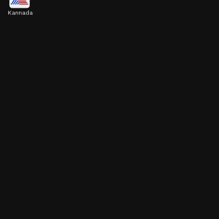
Kannada
ಒಂದು ಕೆಜಿ ಗೋಧಿ ಹಿಟ್ಟಿಗೆ 3-4 ಸ್ಪೂನ್ ರವೆ ಸಾಕು. ರವೆ
ಹೆಚ್ಚಾದರೆ ಪೂರಿಗಳು ಮೃದುವಾಗುವ ಬದಲು ವಡೆಯಂತೆ
ಗಟ್ಟಿಯಾಗುತ್ತವೆ.
Image credits: facebook