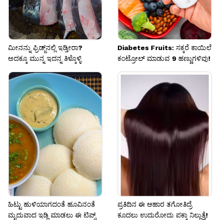
ಮೀನನ್ನು ಫ್ರಿಡ್ಜ್‌ನಲ್ಲಿ ಇಡ್ತೀರಾ?
Diabetes Fruits: ಸಕ್ಕರೆ ಕಾಯಿಲೆ
ಅದಕ್ಕೂ ಮುನ್ನ ಇದನ್ನ ತಿಳ್ಕೊಳ್ಳಿ
ಕಂಟ್ರೋಲ್‌ ಮಾಡುವ 9 ಹಣ್ಣುಗಳಿವು!
ಹಿಟ್ಟು ಹುಳಿಯಾಗದಂತೆ ಹೂವಿನಂತೆ
ಪ್ರತಿದಿನ ಈ ಆಹಾರ ತಗೋತಿದ್ರೆ
ಮೃದುವಾದ ಇಡ್ಲಿ ಮಾಡಲು ಈ ಟಿಪ್ಸ್
ಕೂದಲು ಉದುರೋದು ಪಕ್ಕಾ ನಿಲ್ಲುತ್ತೆ!