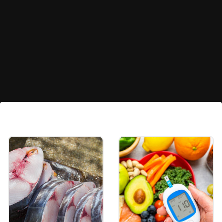
ಎಣ್ಣೆ ಚೆನ್ನಾಗಿ ಕಾಯಲಿ
ಪೂರಿ ಬೇಯಿಸುವ ಮುನ್ನ ಎಣ್ಣೆ ಸರಿಯಾಗಿ ಕಾಯ್ದಿರಬೇಕು.
ಆಗಲೇ ಪೂರಿಗಳು ಎಣ್ಣೆಗೆ ಹಾಕಿದ ತಕ್ಷಣ ಬಲೂನ್‌ನಂತೆ
ಉಬ್ಬಿ ಬರುತ್ತವೆ.
Image credits: facebook