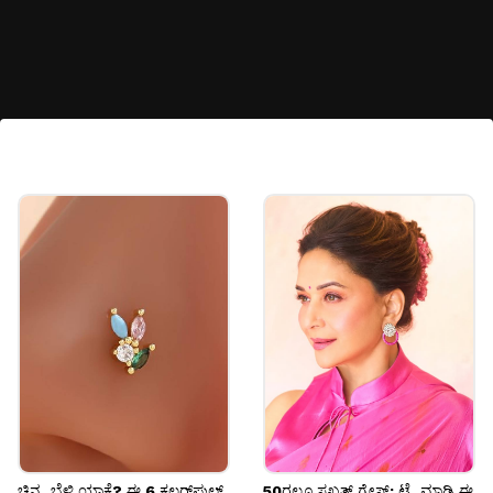
ಹಾರ್ಟ್ ಶೇಪ್ ಸಿಲ್ವರ್ ಇಯರಿಂಗ್ಸ್
ಹಾರ್ಟ್ ಶೇಪ್ ಸಿಲ್ವರ್ ಟಾಪ್ಸ್ ಕ್ಯೂಟ್ ಮತ್ತು ಟ್ರೆಂಡಿ ಲುಕ್
ಕೊಡುತ್ತೆ. Gen Z ಹುಡುಗಿಯರು ಕ್ಯಾಶುಯಲ್ ಡ್ರೆಸ್‌ಗಳ
ಜೊತೆ ಇದನ್ನು ಸ್ಟೈಲ್ ಮಾಡಲು ಇಷ್ಟಪಡುತ್ತಾರೆ.
Image credits: pinterest
ಚಿನ್ನ, ಬೆಳ್ಳಿ ಯಾಕೆ? ಈ 6 ಕಲರ್‌ಫುಲ್
50ರಲ್ಲೂ ಸಖತ್ ಗ್ರೇಸ್: ಟ್ರೈ ಮಾಡಿ ಈ