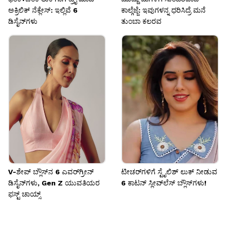
ಅಕ್ರಿಲಿಕ್ ನೆಕ್ಲೇಸ್: ಇಲ್ಲಿವೆ 6
ಕಾಲ್ಗೆಜ್ಜೆ: ಇವುಗಳನ್ನ ಧರಿಸಿದ್ರೆ ಮನೆ
ಡಿಸೈನ್‌ಗಳು
ತುಂಬಾ ಕಲರವ
V-ಶೇಪ್ ಬ್ಲೌಸ್‌ನ 6 ಎವರ್‌ಗ್ರೀನ್
ಟೀಚರ್‌ಗಳಿಗೆ ಸ್ಟೈಲಿಶ್ ಲುಕ್ ನೀಡುವ
ಡಿಸೈನ್‌ಗಳು, Gen Z ಯುವತಿಯರ
6 ಕಾಟನ್ ಸ್ಲೀವ್‌ಲೆಸ್ ಬ್ಲೌಸ್‌ಗಳು!
ಫಸ್ಟ್ ಚಾಯ್ಸ್