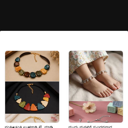
ಆ್ಯಂಟಿಕ್ ಮಿರರ್ ವರ್ಕ್ ಸೀರೆ
ಹಳೆಯ ಕಾಲದ ರಾಜಮನೆತನದ ವಿನ್ಯಾಸಗಳಿಂದ
ಪ್ರೇರಿತವಾದ ಆ್ಯಂಟಿಕ್ ಮಿರರ್ ವರ್ಕ್ ಸೀರೆಗಳು ಇತ್ತೀಚೆಗೆ
ಬಹಳ ಟ್ರೆಂಡ್‌ನಲ್ಲಿವೆ. ಇದರ ವಿಶಿಷ್ಟ ಫಿನಿಶಿಂಗ್ ನಿಮ್ಮನ್ನು
ವಿಶೇಷವಾಗಿ ಕಾಣುವಂತೆ ಮಾಡುತ್ತದೆ.
Image credits: pinterest
ಫಂಕಿ+ಚಂಕಿ ಲುಕ್‌ಗಾಗಿ ಟ್ರೈ ಮಾಡಿ
ಮುದ್ದು ಮಗಳಿಗೆ ಸುಂದರವಾದ