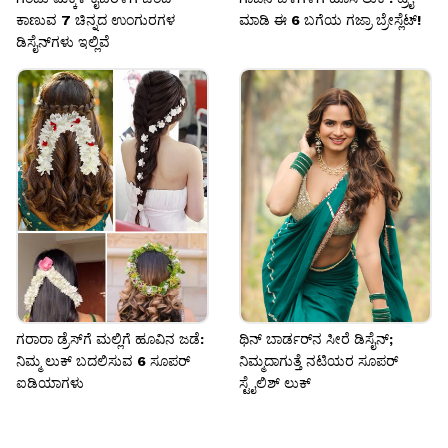
ಕಾಣುವ 7 ಚಿನ್ನದ ಉಂಗುರಗಳ
ಮಾಡಿ ಈ 6 ಬಗೆಯ ಗಜ್ರಾ ಬ್ರೇಸ್ಲೆಟ್!
ಡಿಸೈನ್‌ಗಳು ಇಲ್ಲಿವೆ
ಗರಾರಾ ಡ್ರೆಸ್‌ಗೆ ಮಲ್ಲಿಗೆ ಹೂವಿನ ಜಡೆ:
ಥಿನ್ ಬಾರ್ಡರ್‌ನ ಸೀರೆ ಡಿಸೈನ್‌;
ನಿಮ್ಮ ಲುಕ್ ಬದಲಿಸುವ 6 ಸೂಪರ್
ನಿಮ್ಮದಾಗುತ್ತೆ ನಟಿಯರ ಸೂಪರ್
ಐಡಿಯಾಗಳು
ಸ್ಟೈಲಿಶ್ ಲುಕ್