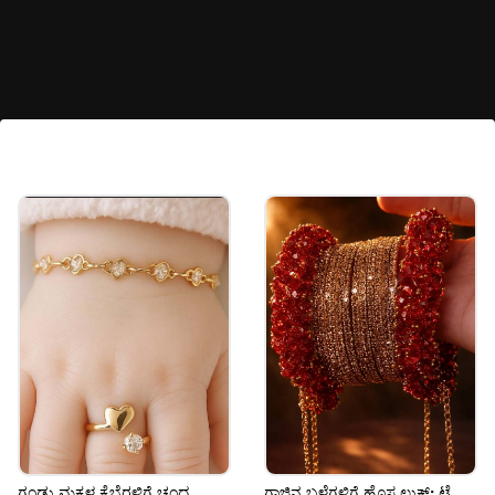
ಸೆಂಟರ್ ಸ್ಟೋನ್ ಗೋಲ್ಡನ್ ಮೂಗುತಿ
ಸೂರ್ಯಕಾಂತಿ ಹೂವಿನಿಂದ ಪ್ರೇರಿತವಾದ ಈ ಗೋಲ್ಡನ್
ಮೂಗುತಿಯು ಸೆಂಟರ್ ಸ್ಟೋನ್ & ಸುತ್ತಲೂ ಇರುವ
ಹೊಳೆಯುವ ಸ್ಟಡ್‌ಗಳಿಂದಾಗಿ ಬಹಳ ವಿಶಿಷ್ಟವಾಗಿ ಕಾಣುತ್ತದೆ.
ಪ್ರತಿದಿನ ಧರಿಸಿದಾಗ ಇದು ನಿಮ್ಮ ಸ್ಟೈಲ್ ಹೆಚ್ಚಿಸುತ್ತದೆ.
Image credits: Instagram
ಗಂಡು ಮಕ್ಕಳ ಕೈಬೆರಳಿಗೆ ಚಂದ
ಗಾಜಿನ ಬಳೆಗಳಿಗೆ ಹೊಸ ಲುಕ್: ಟ್ರೈ