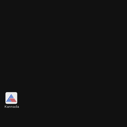
ಸಿಂಗಲ್ ಗೋಲ್ಡ್ ಪರ್ಲ್ ಮಿನಿಮಲ್
ಮೂಗುತಿ
Kannada
ಸಿಂಗಲ್ ಗೋಲ್ಡ್ ಪರ್ಲ್ ಇರುವ ಈ ಮಿನಿಮಲ್
ಮೂಗುತಿಯು ಸಿಂಪಲ್ ಮತ್ತು ಸಾಫ್ಟ್ ಲುಕ್