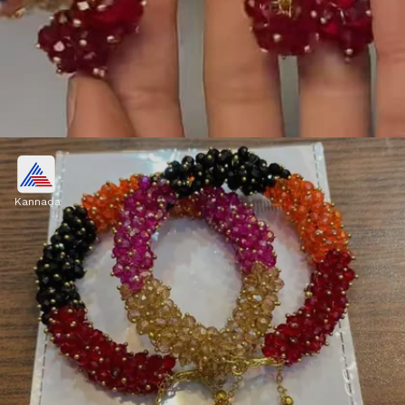
ಗೋಲ್ಡನ್ ಬಳೆಗಳೊಂದಿಗೆ ಗಜ್ರಾ ಬ್ರೇಸ್ಲೆಟ್
Kannada
ನೀವು ಕೆಂಪು ಮತ್ತು ಗೋಲ್ಡನ್ ಜರಿ ಸೀರೆ ಉಡುತ್ತಿದ್ದರೆ,
ಗೋಲ್ಡನ್ ಗಾಜಿನ ಬಳೆಗಳ ಮುಂಭಾಗ ಮತ್ತು ಹಿಂಭಾಗದಲ್ಲಿ
ಕೆಂಪು ಗಜ್ರಾ ಬ್ರೇಸ್ಲೆಟ್ ಹಾಕಿ. ಇದರಿಂದ ಸುಂದರ ಬ್ಯಾಂಗಲ್
ಸೆಟ್ ರೆಡಿಯಾಗುತ್ತೆ.
Image credits: instagram