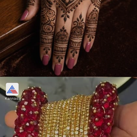
ಪಿಂಕ್ ಗಜ್ರಾ ಬ್ರೇಸ್ಲೆಟ್ ಡಿಸೈನ್
Kannada
ಕೈ ತುಂಬಾ ಬಳೆಗಳ ಬದಲು, ಗಾಜಿನ ಬಳೆಗಳ ಜೊತೆ ಈ
ಟ್ರೆಂಡಿ ಗಜ್ರಾ ಬ್ರೇಸ್ಲೆಟ್ ಧರಿಸಿ. ಪ್ಲೇನ್ ಗಾಜಿನ ಬಳೆಗಳ ಮಧ್ಯೆ
ಇದನ್ನು ಹಾಕಿದರೆ ಚೆನ್ನಾಗಿ ಕಾಣುತ್ತೆ.
Image credits: chat gpt