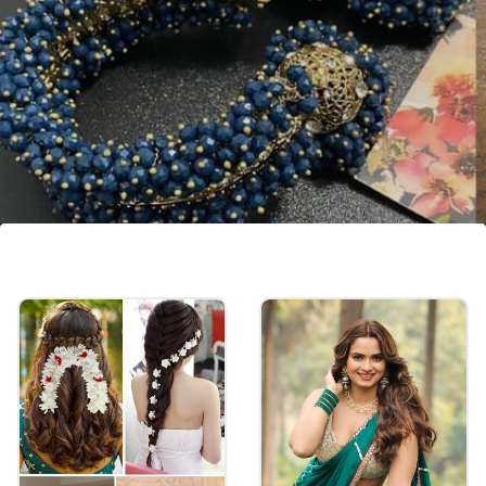
ಜುಮ್ಕಾ ಲಟ್ಕನ್ ಗಜ್ರಾ ಬ್ರೇಸ್ಲೆಟ್
ಗಜ್ರಾ ಬ್ರೇಸ್ಲೆಟ್‌ನಲ್ಲಿ ಬಣ್ಣಬಣ್ಣದ ಮುತ್ತುಗಳ ಜೊತೆ ವಿಭಿನ್ನ
ಲಟ್ಕನ್‌ಗಳನ್ನು (ನೇತಾಡುವ ಆಭರಣ) ಸಹ
ನೀಡಲಾಗಿರುತ್ತದೆ. ಇದು ಅವುಗಳಿಗೆ ಫ್ಯಾನ್ಸಿ ಲುಕ್ ನೀಡುತ್ತದೆ.
ನೀವೂ ಇಂಥ ಬ್ರೇಸ್ಲೆಟ್ ಖರೀದಿಸಿ.
Image credits: instagram