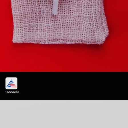
ದೀರ್ಘಕಾಲ ಬಳಸಬಹುದು
Kannada
ಮೆನ್‌ಸ್ಟ್ರುವಲ್ ಕಪ್ ಕೇರ್‌ಫ್ರೀ ಪಿರಿಯಡ್ಸ್‌ನಲ್ಲಿ ಬಳಸಲು
ಅತ್ಯುತ್ತಮವಾಗಿದೆ. ಒಂದೇ ಮೆನ್‌ಸ್ಟ್ರುವಲ್ ಕಪ್‌ನ್ನು ಸುಮಾರು
10 ವರ್ಷದ ವರೆಗೂ ಬಳಸಬಹುದು.
Image credits: others