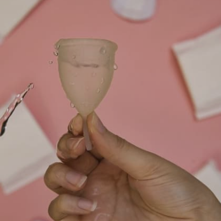
ಉಪಯೋಗಿಸಬಹುದು.
Image credits: others