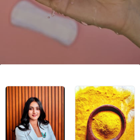
ಪರಿಸರ ಸ್ನೇಹಿ
10 ವರ್ಷಗಳ ಕಾಲ ಬಳಕೆಗೆ ಬರುವ ಒಂದು ಮೆನ್‌ಸ್ಟ್ರುವಲ್
ಕಪ್ ಪರ್ಸ್ ಹಾಗೂ ಪರಿಸರ ಸ್ನೇಹಿ. ಯೋಗಾಭ್ಯಾಸ, ಈಜು,
ಕ್ರೀಡೆ ಯಾವುದೇ ಟೆನ್ಶನ್ ಇಲ್ಲದೆ ಭಾಗವಹಿಸಲು ಬೆಸ್ಟ್.
Image credits: others