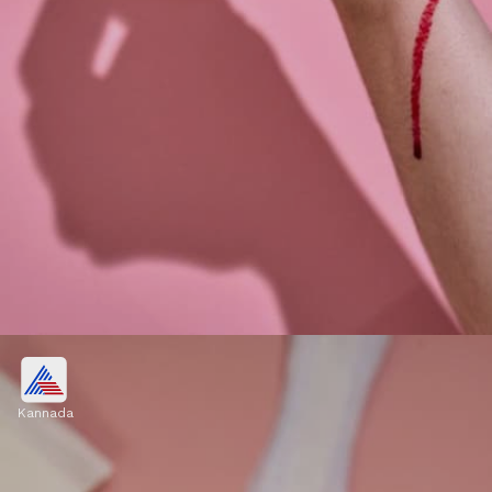
ಕಪ್ ತೊಳೆದು ಬಳಸಬಹುದು
Kannada
ಮೊದಲು ಬಿಸಿ ನೀರಿನಲ್ಲಿ ಚೆನ್ನಾಗಿ ಕುದಿಸಿ ಬಳಸಿದ ನಂತರ
ಹೊರತೆಗೆದು ಶೇಖರಣೆಗೊಂಡ ಸ್ರಾವವನ್ನು ಚೆಲ್ಲಬೇಕು,
ನಂತರ ಇದನ್ನು ಶುಚಿಗೊಳಿಸಿ ಮತ್ತದೇ ಕಪ್‌ನ್ನು