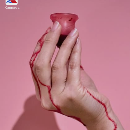
Kannada
ಪ್ಯಾಡ್ ಟ್ಯಾಂಪೊನ್‌ಗಳಿಂದ ಉಂಟಾಗುವ ರಗಳೆಗಳಾದ
ತುರಿಕೆ, ವಾಸನೆ, ಅಲರ್ಜಿಯ ಗೋಳುಗಳಿಗೆ ಈ ಕಪ್‌ಗಳ
ಬಳಕೆಯಿಂದ ಬೈ ಹೇಳಬಹುದು.
Image credits: others