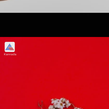
ಮೂನ್‌ಕಪ್
Kannada
ಪೀರಿಯಡ್ಸ್ ಕಪ್, ಮೂನ್‌ಕಪ್ ಎಂದೂ ಕರೆಯಲ್ಪಡುವ
ಮೆನ್‌ಸ್ಟ್ರುವಲ್ ಕಪ್ ಋತುಸ್ರಾವವನ್ನು ಶೇಖರಿಸಿಕೊಳ್ಳುವ
ಸಿಲಿಕಾನ್ ರಬ್ಬರ್‌ ಬಟ್ಟಲಿನಾಕಾರದ ಸಾಧನ.
Image credits: others