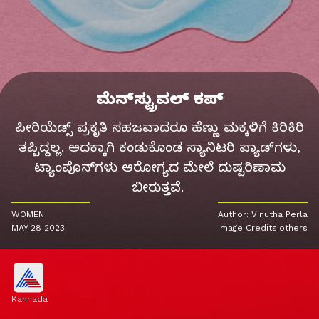
ಮೆನ್‌ಸ್ಟ್ರುವಲ್ ಕಪ್
ಪೀರಿಯೆಡ್ಸ್‌ ಪ್ರಕೃತಿ ಸಹಜವಾದರೂ ಹೆಣ್ಣು ಮಕ್ಕಳಿಗೆ ಕಿರಿಕಿರಿ
ತಪ್ಪಿದ್ದಲ್ಲ. ಅದಕ್ಕಾಗಿ ಕಂಡುಕೊಂಡ ಸ್ಯಾನಿಟರಿ ಪ್ಯಾಡ್‌ಗಳು,
ಟ್ಯಾಂಪೊನ್‌ಗಳು ಆರೋಗ್ಯದ ಮೇಲೆ ದುಷ್ಪರಿಣಾಮ
ಬೀರುತ್ತವೆ.
WOMEN
Author: Vinutha Perla
MAY 28 2023
Image Credits:others
Kannada