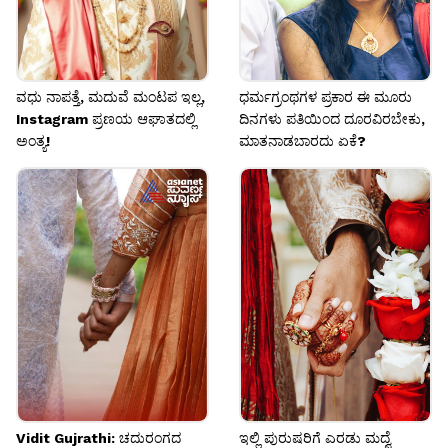
ವಧು ನಾಪತ್ತೆ, ಮದುವೆ ಮಂಟಪ ಇಲ್ಲ,
ಧರ್ಮಗ್ರಂಥಗಳ ಪ್ರಕಾರ ಈ ಮೂರು
Instagram ಪ್ರಣಯ ಆಘಾತದಲ್ಲಿ
ದಿನಗಳು ಪತಿಯಿಂದ ದೂರವಿರಬೇಕು,
ಅಂತ್ಯ!
ಮಾತನಾಡಬಾರದು ಏಕೆ?
Vidit Gujrathi: ಚದುರಂಗದ
ಇಲ್ಲಿ ಪುರುಷರಿಗೆ ಎರಡು ಮದ್ವೆ