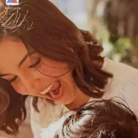
Kannada
ಗೌರವ ಯಾವುದೇ ಸಂಬಂಧದ ಪ್ರಮುಖ ಅಡಿಪಾಯ.
ಪತಿಯ ವಿಚಾರಗಳು ಮತ್ತು ನಿರ್ಧಾರಗಳನ್ನು ಗೌರವಿಸುವ
ಗುಣವನ್ನು ಪತ್ನಿಯಲ್ಲಿ ಬಯಸುತ್ತಾನೆ.