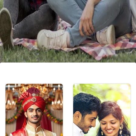
ಪತಿಗೂ ಅನ್ವಯಿಸುವ ನಿಯಮಗಳು
ಪತಿ ಪತ್ನಿಯಲ್ಲಿ ಈ ಗುಣಗಳನ್ನು ಬಯಸಿದರೆ, ಪತ್ನಿಯೂ ಸಹ
ಪತಿಯಲ್ಲಿ ಇದೇ ಗುಣಗಳನ್ನು ಬಯಸುತ್ತಾಳೆ. ಇಬ್ಬರೂ
ಪರಸ್ಪರ ಬೆಂಬಲಿಸಿದಾಗ ಮಾತ್ರ ಸಂಬಂಧ
ಯಶಸ್ವಿಯಾಗುತ್ತದೆ.