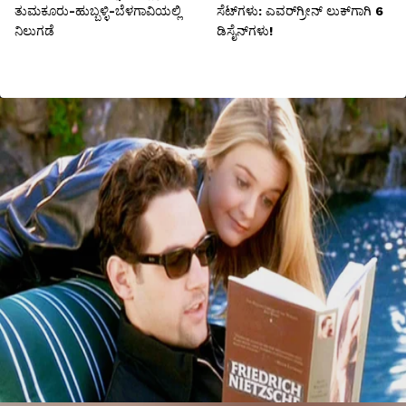
ತುಮಕೂರು-ಹುಬ್ಬಳ್ಳಿ-ಬೆಳಗಾವಿಯಲ್ಲಿ
ಸೆಟ್‌ಗಳು: ಎವರ್‌ಗ್ರೀನ್ ಲುಕ್‌ಗಾಗಿ 6
ನಿಲುಗಡೆ
ಡಿಸೈನ್‌ಗಳು!