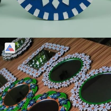
ಕೀ ರಿಂಗ್ ತಯಾರಿಸಿ
Kannada
ಸಾಮಾನ್ಯವಾಗಿ ಚಟ್ನಿ ಜೊತೆ ಬರುವ ಚಿಕ್ಕ ಡಬ್ಬದ
ಮುಚ್ಚಳವನ್ನು ಬಳಸಿ. ಅದರ ಮೇಲೆ ಕನ್ನಡಿ ವರ್ಕ್ ಅಥವಾ
ಸೀಕ್ವೆನ್ (sequin) ಬಳಸಿ ಆಕರ್ಷಕ ಕೀ ರಿಂಗ್
ತಯಾರಿಸಬಹುದು.
Image credits: PINTEREST