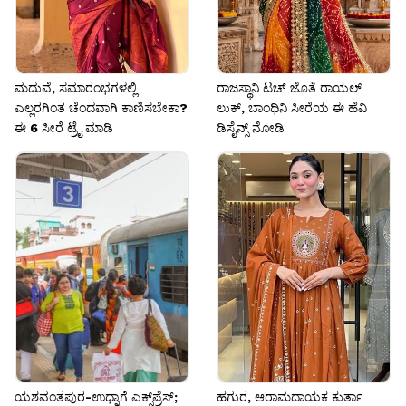
ಮದುವೆ, ಸಮಾರಂಭಗಳಲ್ಲಿ
ರಾಜಸ್ಥಾನಿ ಟಚ್ ಜೊತೆ ರಾಯಲ್
ಎಲ್ಲರಗಿಂತ ಚೆಂದವಾಗಿ ಕಾಣಿಸಬೇಕಾ?
ಲುಕ್, ಬಾಂಧಿನಿ ಸೀರೆಯ ಈ ಹೆವಿ
ಈ 6 ಸೀರೆ ಟ್ರೈ ಮಾಡಿ
ಡಿಸೈನ್ಸ್ ನೋಡಿ
ಯಶವಂತಪುರ-ಉಧ್ನಾಗೆ ಎಕ್ಸ್‌ಪ್ರೆಸ್;
ಹಗುರ, ಆರಾಮದಾಯಕ ಕುರ್ತಾ