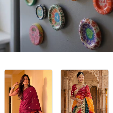
ಗೋಡೆಯ ಅಲಂಕಾರ ಮಾಡಿ
ನಿಮ್ಮ ಬಳಿ ಬಹಳಷ್ಟು ಪ್ಲಾಸ್ಟಿಕ್ ಮುಚ್ಚಳಗಳಿದ್ದರೆ, ಅವುಗಳಿಗೆ
ನಿಮ್ಮಿಷ್ಟದ ಬಣ್ಣ ಬಳಿದು ಮನೆಯ ಗೋಡೆಯ
ಯಾವುದಾದರೂ ಮೂಲೆಯನ್ನು ಅಲಂಕರಿಸಬಹುದು.
Image credits: PINTEREST