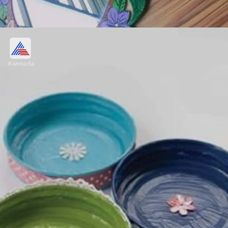
ಕನ್ನಡಿ ಫ್ರೇಮ್ ಮಾಡಿ
Kannada
ಪ್ಲಾಸ್ಟಿಕ್ ಮುಚ್ಚಳಗಳನ್ನು ಬಳಸಿ ಕನ್ನಡಿಗೆ ಸುಂದರವಾದ
ಫ್ರೇಮ್ ತಯಾರಿಸಬಹುದು. ಫ್ರೇಮ್‌ನ ಅಂಚಿಗೆ
ಕಾರ್ಡ್‌ಬೋರ್ಡ್‌ನಿಂದ ಹೂವಿನ ಆಕಾರ ಕತ್ತರಿಸಿ ಅಂಟಿಸಿ.
ಮನೆಯಲ್ಲೇ ಸುಲಭವಾಗಿ ಕನ್ನಡಿ ಫ್ರೇಮ್ ರೆಡಿ
ಮಾಡಬಹುದು.
Image credits: PINTEREST