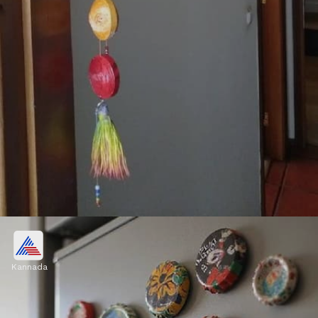
ಪೇಂಟ್ ಮಾಡಿ ಡೋರ್ ಹ್ಯಾಂಗಿಂಗ್
ತಯಾರಿಸಿ
Kannada
ಪ್ಲಾಸ್ಟಿಕ್ ಮುಚ್ಚಳಗಳಿಗೆ ಬೇರೆ ಬೇರೆ ಬಣ್ಣ ಹಚ್ಚಿ, ಅವುಗಳನ್ನು
ದಾರದಿಂದ ಕಟ್ಟಿ ಸುಂದರವಾದ ಡೋರ್ ಹ್ಯಾಂಗಿಂಗ್ ಕೂಡ