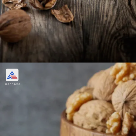
ಹೃದಯದ ಆರೋಗ್ಯ
Kannada
ವಾಲ್ನಟ್ಸ್‌ನಲ್ಲಿರುವ ಒಮೆಗಾ 3 ಕೊಬ್ಬಿನಾಮ್ಲ ಹೃದಯದ
ಆರೋಗ್ಯವನ್ನು ಕಾಪಾಡಲು ಸಹಾಯ ಮಾಡುತ್ತದೆ.
Image credits: Getty