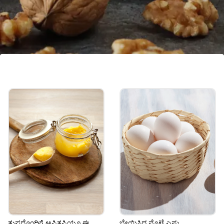
ಚರ್ಮ
ವಿಟಮಿನ್ ಇ ಮತ್ತು ಒಮೆಗಾ 3 ಕೊಬ್ಬಿನಾಮ್ಲವಿರುವ
ವಾಲ್ನಟ್ಸ್ ಅನ್ನು ನೆನೆಸಿ ತಿನ್ನುವುದು ಚರ್ಮಕ್ಕೆ ಒಳ್ಳೆಯದು.
Image credits: Getty
ತುಪ್ಪದೊಂದಿಗೆ ಅಪ್ಪಿತಪ್ಪಿಯೂ ಈ
ಬೇಯಿಸಿದ ಮೊಟ್ಟೆ ಎಷ್ಟು