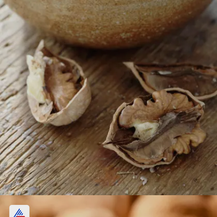
ಮಧುಮೇಹ