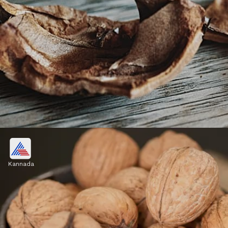
ಜೀರ್ಣಕ್ರಿಯೆ
Kannada
ನಾರಿನಂಶವಿರುವ ವಾಲ್ನಟ್ಸ್ ಅನ್ನು ನೆನೆಸಿ ತಿನ್ನುವುದು
ಜೀರ್ಣಕ್ರಿಯೆಯನ್ನು ಸುಧಾರಿಸಲು ಮತ್ತು ಕರುಳಿನ
ಆರೋಗ್ಯವನ್ನು ಕಾಪಾಡಲು ಒಳ್ಳೆಯದು.
Image credits: Getty