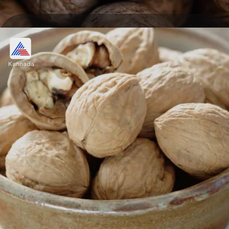
ರೋಗನಿರೋಧಕ ಶಕ್ತಿ
ಆಂಟಿಆಕ್ಸಿಡೆಂಟ್‌ಗಳಿರುವ ವಾಲ್ನಟ್ಸ್ ಅನ್ನು ನೆನೆಸಿ ತಿನ್ನುವುದು
Kannada
ರೋಗನಿರೋಧಕ ಶಕ್ತಿಯನ್ನು ಹೆಚ್ಚಿಸಲು ಸಹಾಯ
ಮಾಡುತ್ತದೆ.
Image credits: Getty