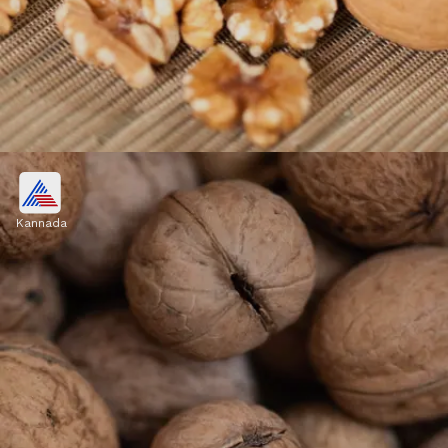
ಮೆದುಳಿನ ಆರೋಗ್ಯ
Kannada
ಒಮೆಗಾ 3 ಕೊಬ್ಬಿನಾಮ್ಲವಿರುವ ವಾಲ್ನಟ್ಸ್ ಅನ್ನು ನೆನೆಸಿ
ತಿನ್ನುವುದು ಮೆದುಳಿನ ಆರೋಗ್ಯಕ್ಕೆ ಮತ್ತು ಸ್ಮರಣಶಕ್ತಿಯನ್ನು
ಹೆಚ್ಚಿಸಲು ಒಳ್ಳೆಯದು.
Image credits: Getty