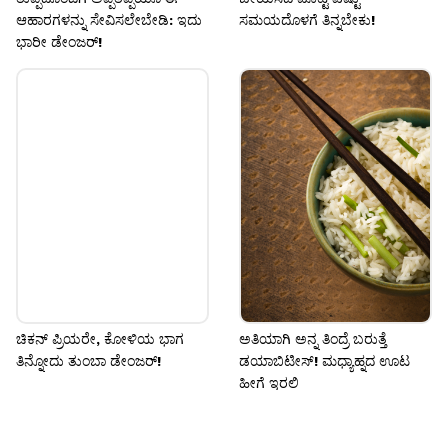
ಆಹಾರಗಳನ್ನು ಸೇವಿಸಲೇಬೇಡಿ: ಇದು
ಸಮಯದೊಳಗೆ ತಿನ್ನಬೇಕು!
ಭಾರೀ ಡೇಂಜರ್!
ಚಿಕನ್ ಪ್ರಿಯರೇ, ಕೋಳಿಯ ಭಾಗ
ಅತಿಯಾಗಿ ಅನ್ನ ತಿಂದ್ರೆ ಬರುತ್ತೆ
ತಿನ್ನೋದು ತುಂಬಾ ಡೇಂಜರ್!
ಡಯಾಬಿಟೀಸ್! ಮಧ್ಯಾಹ್ನದ ಊಟ
ಹೀಗೆ ಇರಲಿ