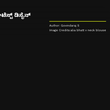
ಟೆಸ್ಟ್ ಡಿಸೈನ್
Author: Govindaraj S
Image Credits:alia bhatt v neck blouse