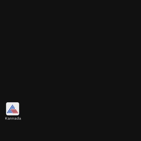
ಹೂವಿನೊಂದಿಗೆ ಸಿಂಪಲ್ ಪೋನಿಟೇಲ್
Kannada
ಮದುವೆ/ಹಬ್ಬಗಳಿಗೆ ಹೇಳಿ ಮಾಡಿಸಿದ ಪೋನಿಟೇಲ್.
ಇದರಲ್ಲಿ ಕೂದಲಿನ ಮೇಲೆ ಪಫ್ ಮಾಡಿ, ಕೆಳಗೆ ದಪ್ಪ ಕರ್ಲ್ಸ್
ಮಾಡಲಾಗಿದೆ. ಇದು ಕೂದಲಿಗೆ ಬೌನ್ಸಿ ಲುಕ್ ನೀಡುತ್ತೆ.