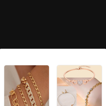
ಟೆಕ್ಸ್ಚರ್ಡ್ ವೀವಿ ಪೋನಿಟೇಲ್
ಕೂದಲಿಗೆ ಮಿಡ್ ಹೈ ವಾಲ್ಯೂಮ್ ನೀಡಿ ಪೋನಿಟೇಲ್
ಮಾಡಲಾಗಿದೆ. ಇದರ ಜೊತೆಗೆ ಲೂಸ್ ಕರ್ಲ್ ಮತ್ತು ವೇವ್
ಲುಕ್ ಪೂರ್ಣಗೊಳಿಸುತ್ತಿದೆ. ಹೇರ್ ಸ್ಪ್ರೇ ಮತ್ತು ಆಕ್ಸೆಸರಿಗಳ
ಸಹಾಯದಿಂದ ಇದನ್ನು ಇನ್ನಷ್ಟು ಸುಂದರವಾಗಿಸಬಹುದು.
Image credits: instagram- @ashika_rangnath