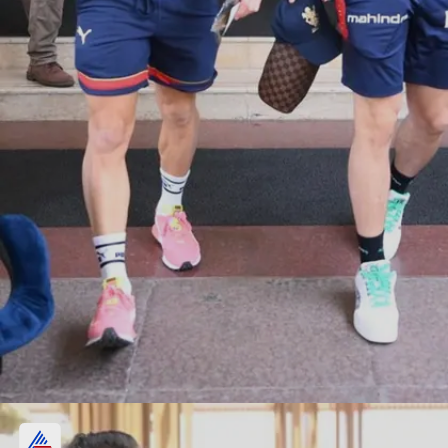
ಅಂಕಪಟ್ಟಿಯಲ್ಲಿ 5ನೇ ಸ್ಥಾನ