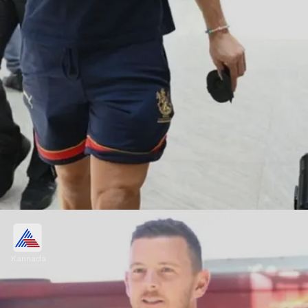
ಆರ್‌ಸಿಬಿಗೆ ಪ್ರಮುಖ ಪಂದ್ಯಗಳು
Kannada
ಮುಂದಿನ 5 ಪಂದ್ಯಗಳಲ್ಲಿ ಲಕ್ನೋ, ಡೆಲ್ಲಿ, ಮುಂಬೈ,
ರಾಜಸ್ಥಾನ ಹಾಗೂ ಸನ್‌ರೈಸರ್ಸ್‌ ತಂಡವನ್ನು ಎದುರಿಸಲಿದೆ.