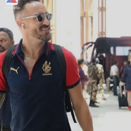
Kannada
ಅಂಕಪಟ್ಟಿಯಲ್ಲಿ ಆರ್‌ಸಿಬಿ ಐದನೇ ಸ್ಥಾನದಲ್ಲಿದ್ದು, 8
ಪಂದ್ಯಗಳಲ್ಲಿ 4ರಲ್ಲಿ ಗೆಲುವು ಕಂಡಿದೆ.