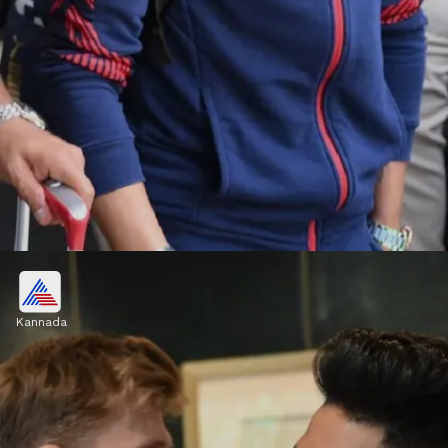
ಕರ್ನಾಟಕ ಚುನಾವಣೆ ಎಫೆಕ್ಟ್‌
Kannada
ಕರ್ನಾಟಕ ಚುನಾವಣೆ ಇರುವ ಕಾರಣ ಚಿನ್ನಸ್ವಾಮಿ
ಮೈದಾನದಲ್ಲಿ ತಂಡದ ಪಂದ್ಯ ಇರೋದಿಲ್ಲ.