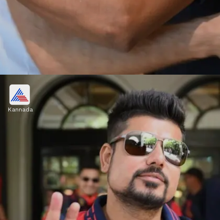
ಲಖನೌಗೆ ತೆರಳಿದ ತಂಡ
Kannada
ಮೇ. 1 ರಂದು ತಂಡ ಲಕ್ನೋ ಸೂಪರ್ ಜೈಂಟ್ಸ್‌ ವಿರುದ್ಧದ
ಪಂದ್ಯಕ್ಕಾಗಿ ಲಕ್ನೋಗೆ ತೆರಳಿದೆ.