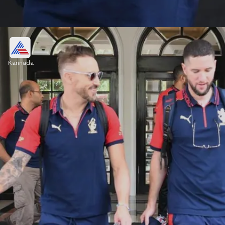
ಚಿತ್ರ ಪ್ರಕಟಿಸಿದ ಆರ್‌ಸಿಬಿ
Kannada
ತಂಡದ ಆಟಗಾರರು ಲಕ್ನೋಗೆ ತಲುಪಿದ ಚಿತ್ರಗಳನ್ನು
ಆರ್‌ಸಿಬಿ ತನ್ನ ಟ್ವಿಟರ್‌ನಲ್ಲಿ ಪ್ರಕಟಿಸಿದೆ.