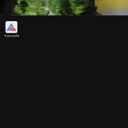
ಸರಿಯಾದ ಜಾಗ ಯಾವುದು?
Kannada
ಗಾಳಿಯಾಡುವ ಬಾಕ್ಸ್ ಅಥವಾ ಕಪಾಟುಗಳನ್ನು ಬಳಸಿ.
ಕೊತ್ತಂಬರಿ ಸೊಪ್ಪನ್ನು ಯಾವಾಗಲೂ ಗಾಳಿಯಾಡುವ ವ್ಯವಸ್ಥೆ
ಇರುವ ಮತ್ತು ಕಡಿಮೆ ತೇವಾಂಶ ಇರುವ ಬಾಕ್ಸ್‌ಗಳಲ್ಲಿ
ಅಥವಾ ಫ್ರಿಡ್ಜ್‌ನ ಕಪಾಟುಗಳಲ್ಲಿ (Shelves) ಇಡಬೇಕು.
Image credits: Getty