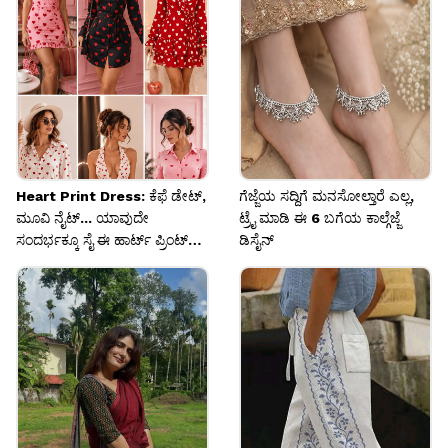
ಪೂರ್ತಿ ಫ್ರೆಶ್ ಆಗಿ ಘಮಘಮಿಸುತ್ತಿರುತ್ತದೆ!
Image credits: Getty
Heart Print Dress: ಕೆಫೆ ಡೇಟ್,
ಗೆಜ್ಜೆಯ ಸದ್ದಿಗೆ ಮನಸೋಲ್ತಾರೆ ಎಲ್ಲ,
ಮೂವಿ ನೈಟ್... ಯಾವುದೇ
ಟ್ರೈ ಮಾಡಿ ಈ 6 ಬಗೆಯ ಕಾಲ್ಗೆಜ್ಜೆ
ಸಂದರ್ಭಕ್ಕೂ ಸೈ ಈ ಹಾರ್ಟ್ ಪ್ರಿಂಟ್
ಡಿಸೈನ್‌
ಡ್ರೆಸ್!