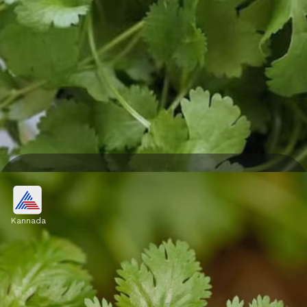
ಖಾಲಿ ಜಾಗ ಸಿಕ್ಕಲ್ಲಿ ಇಡಬೇಡಿ
ತುಂಬಾ ಜನ ಫ್ರಿಡ್ಜ್‌ನಲ್ಲಿ ಎಲ್ಲಿ ಗ್ಯಾಪ್ ಸಿಗುತ್ತದೋ ಅಲ್ಲಿ
Kannada
ಕೊತ್ತಂಬರಿ ಸೊಪ್ಪನ್ನು ತಳ್ಳಿಬಿಡುತ್ತಾರೆ. ಈ ರೀತಿ
ಮಾಡುವುದರಿಂದ ಸೊಪ್ಪು ತುಂಬಾ ಬೇಗನೆ ತನ್ನ ತಾಜಾತನ
ಕಳೆದುಕೊಳ್ಳುತ್ತದೆ.
Image credits: pixabay