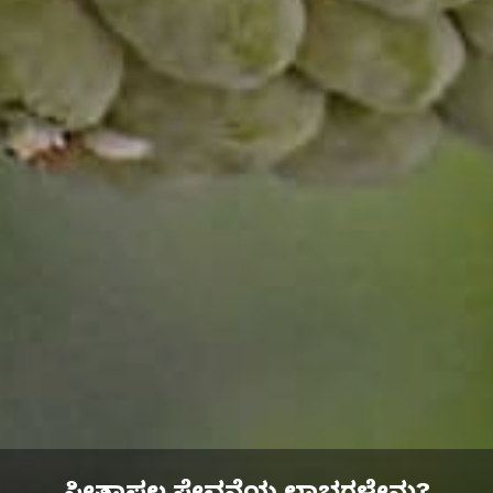
ಸೀತಾಫಲ ಸೇವನೆಯ ಲಾಭಗಳೇನು?