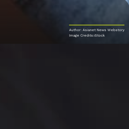
Author: Asianet News Webstory
Image Credits:iStock