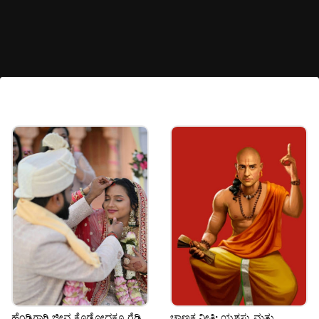
ಬೇರೆ ಯಾವುದೇ ದಿನಗಳು?
ಹಿಂದೂ ನಂಬಿಕೆಗಳಲ್ಲಿ, ಮಂಗಳವಾರ, ಗುರುವಾರ ಮತ್ತು
ಶನಿವಾರದಂದು ಮಾಂಸಾಹಾರ ಸೇವಿಸಬಾರದು.
ಗಮನಿಸಿ:
ಇಲ್ಲಿನ ಮಾಹಿತಿಯು ಹಿಂದೂ ನಂಬಿಕೆಗಳನ್ನು ಮಾತ್ರ
ಆಧರಿಸಿದೆ ಮತ್ತು ಯಾವುದೇ ಮಾಹಿತಿಯನ್ನು
ದೃಢೀಕರಿಸುವುದಿಲ್ಲ.
Image credits: Freepik
ಹೆಂಡ್ತಿಗಾಗಿ ಜೀವ ಕೊಡೋದಕ್ಕೂ ರೆಡಿ
ಚಾಣಕ್ಯ ನೀತಿ: ಯಶಸ್ಸು ಮತ್ತು