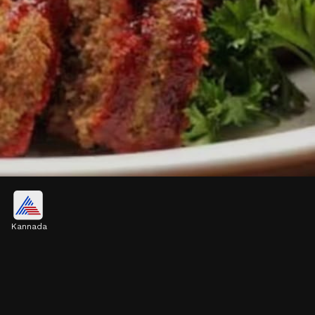
ಮಂಗಳವಾರ ಮಾಂಸ ಸೇವನೆ ಒಳ್ಳೆಯದಲ್ಲ
Kannada
ಇಂದಿನ ಆಧುನಿಕತೆಯ ಪೀಳಿಗೆಯು ಸನಾತನ ಧರ್ಮ
ಗ್ರಂಥಗಳನ್ನು ಓದುವುದಿಲ್ಲ, ಮನೆಯಲ್ಲಿ ಹಿರಿಯರ
ಮಾತುಗಳನ್ನು ಕೇಳುವುದಿಲ್ಲ. ಮಂಗಳವಾರ ಮಾಂಸ ಏಕೆ
ತಿನ್ನಬಾರದು?
Image credits: Freepik