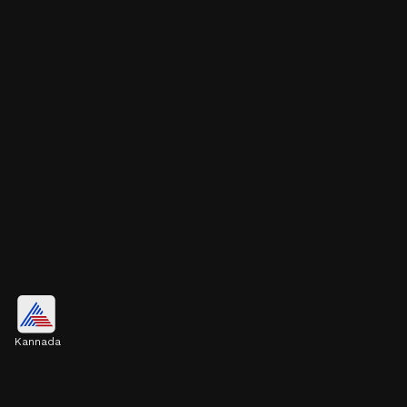
ಸಾತ್ವಿಕ ವಸ್ತುಗಳನ್ನು ಅರ್ಪಿಸಲಾಗುತ್ತದೆ
Kannada
ಶ್ರೀ ಹನುಮಂತನ ಪೂಜೆಯಲ್ಲಿಯೂ ಸಹ ಸಾತ್ವಿಕ
ವಸ್ತುಗಳನ್ನು ಮಾತ್ರ ಅರ್ಪಿಸಲಾಗುತ್ತದೆ. ಆದ್ದರಿಂದ, ಹಿಂದೂ
ಧರ್ಮದಲ್ಲಿ ಮಂಗಳವಾರ ಮಾಂಸಾಹಾರ ಸೇವಿಸುವುದು