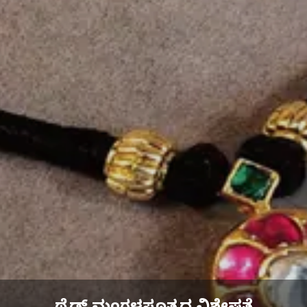
ಥ್ರೆಡ್ ಮಂಗಳಸೂತ್ರದ ವಿಶೇಷತೆ