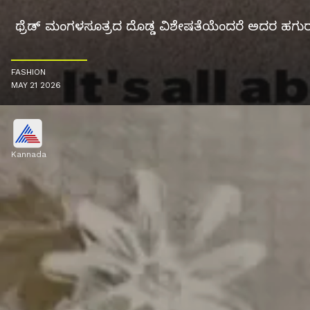
ಥ್ರೆಡ್ ಮಂಗಳಸೂತ್ರದ ದೊಡ್ಡ ವಿಶೇಷತೆಯೆಂದರೆ ಅದರ ಹಗುರವಾ
FASHION
MAY 21 2026
Kannada