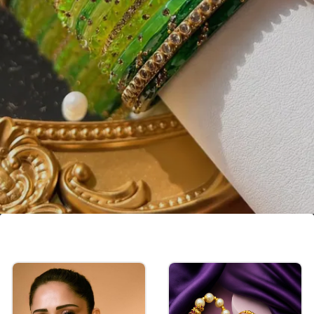
ಲೈಟ್ ಗ್ರೀನ್ ಬಳೆ
ಶ್ರಾವಣದಲ್ಲಿ ಡಾರ್ಕ್ ಗ್ರೀನ್ ಬಳೆಗಳಿಗಿಂತ ವಿಭಿನ್ನ ಮತ್ತು
ವಿಶೇಷ ಲುಕ್ ಬೇಕಿದ್ದರೆ, ನೀವು ಈ ರೀತಿಯ ಸುಂದರ ಮತ್ತು
ಸಿಂಪಲ್ ಲೈಟ್ ಗ್ರೀನ್ ಶೇಡ್ ಬಳೆಗಳನ್ನು ಆಯ್ಕೆ