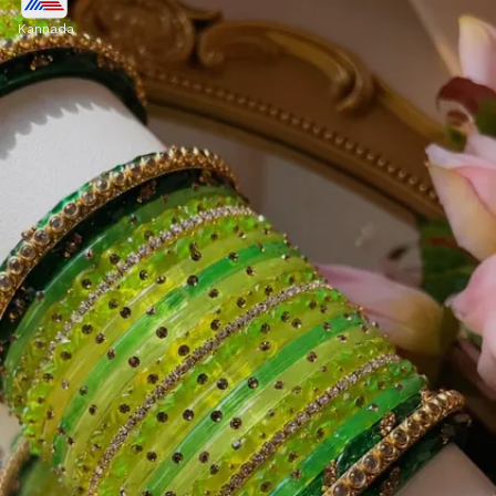
Kannada
ಸೌತ್ ಇಂಡಿಯನ್ ಶೈಲಿಯ ಈ ಸುಂದರ ಬಳೆ ವಿನ್ಯಾಸವು
ಹೊಸದಾಗಿ ಮದುವೆಯಾದ ವಧುವಿನ ಕೈಗಳಿಗೆ ಪರ್ಫೆಕ್ಟ್
ಮ್ಯಾಚ್ ಆಗಿದೆ. ಹೆವಿ ಕುಂದನ್ ಕಂಕಣಗಳ ಜೊತೆ ಈ ಹಸಿರು
ಬಳೆಗಳು ಕೈಗಳ ಅಂದವನ್ನು ಹೆಚ್ಚಿಸುತ್ತವೆ.
Image credits: _.wrist._ Instagram