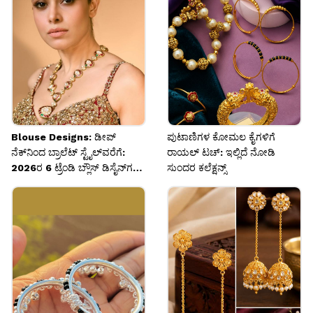
ಮಾಡಿಕೊಳ್ಳಬಹುದು.
Image credits: miraalbymaria Instagram
Blouse Designs: ಡೀಪ್
ಪುಟಾಣಿಗಳ ಕೋಮಲ ಕೈಗಳಿಗೆ
ನೆಕ್‌ನಿಂದ ಬ್ರಾಲೆಟ್ ಸ್ಟೈಲ್‌ವರೆಗೆ:
ರಾಯಲ್ ಟಚ್: ಇಲ್ಲಿದೆ ನೋಡಿ
2026ರ 6 ಟ್ರೆಂಡಿ ಬ್ಲೌಸ್ ಡಿಸೈನ್‌ಗಳು
ಸುಂದರ ಕಲೆಕ್ಷನ್ಸ್
ಇಲ್ಲಿವೆ