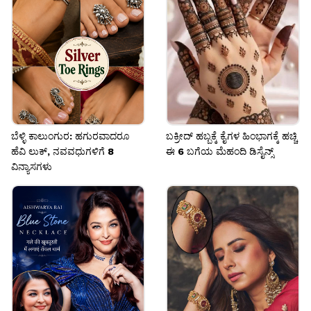
ಲಟ್ಕನ್‌ಗಳು ಇದರ ಅಂದವನ್ನು ಹೆಚ್ಚಿಸುತ್ತವೆ.
Image credits: pinterest
ಬೆಳ್ಳಿ ಕಾಲುಂಗುರ: ಹಗುರವಾದರೂ
ಬಕ್ರೀದ್ ಹಬ್ಬಕ್ಕೆ ಕೈಗಳ ಹಿಂಭಾಗಕ್ಕೆ ಹಚ್ಚಿ
ಹೆವಿ ಲುಕ್, ನವವಧುಗಳಿಗೆ 8
ಈ 6 ಬಗೆಯ ಮೆಹಂದಿ ಡಿಸೈನ್ಸ್
ವಿನ್ಯಾಸಗಳು