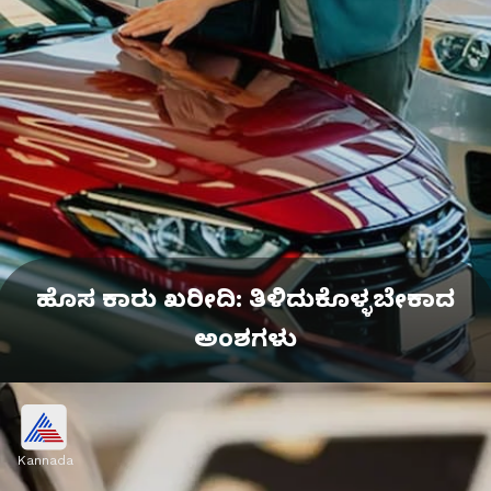
ಹೊಸ ಕಾರು ಖರೀದಿ: ತಿಳಿದುಕೊಳ್ಳಬೇಕಾದ
ಅಂಶಗಳು
Kannada