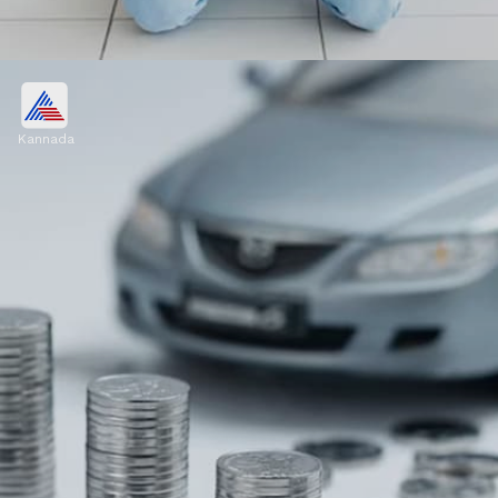
ಕಾರು ಖರೀದಿ 50/20/4/10 ಸೂತ್ರವೇನು?
Kannada
ಈ ಸೂತ್ರದಲ್ಲಿ 50 ಎಂದರೆ ನಿಮ್ಮ ವಾರ್ಷಿಕ ಆದಾಯದ
ಅರ್ಧ. ಅಂದರೆ ನೀವು ಖರೀದಿಸುತ್ತಿರುವ ಕಾರಿನ ಬೆಲೆ ನಿಮ್ಮ
ವಾರ್ಷಿಕ ಗಳಿಕೆಯ ಅರ್ಧದಷ್ಟಿರಬೇಕು.