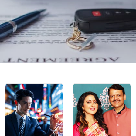
4.80 ಲಕ್ಷ ಸಾಲದ ಇಎಂಐ ಎಷ್ಟು?
ನೀವು ಎಸ್‌ಬಿಐನಿಂದ ಆಟೋ ಸಾಲ ಪಡೆದರೆ, 9.2%
ಬಡ್ಡಿದರದಲ್ಲಿ 4 ವರ್ಷಗಳ ಅವಧಿಗೆ, ನಿಮ್ಮ ಮಾಸಿಕ ಇಎಂಐ
11,990 ರೂ. ಆಗಿರುತ್ತದೆ.