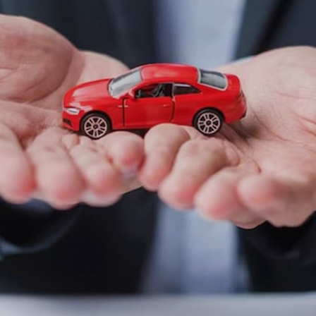
ಸಾಲ ಪಡೆಯಬಹುದು.