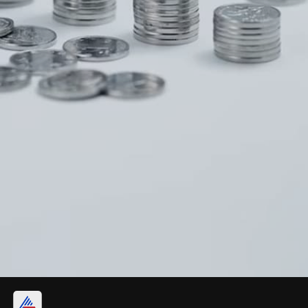
ಕಾರು ಖರೀದಿಗೆ ಎಷ್ಟು ಡೌನ್ ಪೇಮೆಂಟ್?