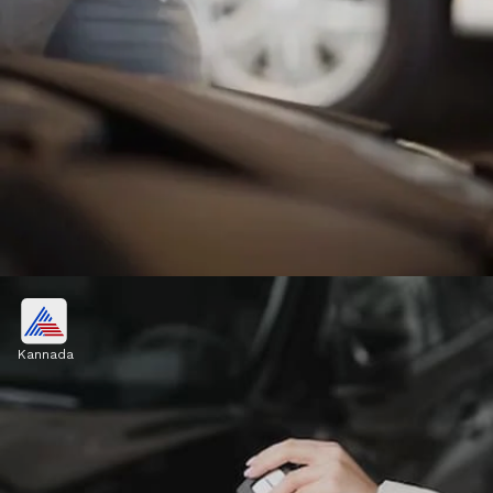
ಹೊಸ ಕಾರು ಬಜೆಟ್ ಹಾಳು ಮಾಡಬಾರದು
Kannada
ಅನೇಕ ಜನರು ಸಾಲ ಪಡೆದು ದುಬಾರಿ ಕಾರನ್ನು
ಖರೀದಿಸುತ್ತಾರೆ. ನಂತರ ಭಾರಿ EMI ಪಾವತಿಸಬೇಕಾಗುತ್ತದೆ,
ಇದರಿಂದ ಅವರ ಬಜೆಟ್ ಹಾಳಾಗುತ್ತದೆ. ಆದ್ದರಿಂದ ಕಾರಿನ
ಬಜೆಟ್ ಅನ್ನು ಮೊದಲೇ ನಿರ್ಧರಿಸಬೇಕು.