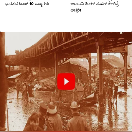
ಭಾರತದ ಟಾಪ್ 10 ರಾಜ್ಯಗಳು
ಅಂಬಾನಿ ತಿಂಗಳ ಸಂಬಳ ಕೇಳಿದ್ರೆ
ಅಚ್ಚರಿ!