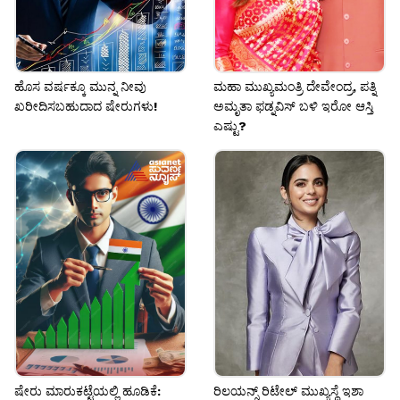
ಹೊಸ ವರ್ಷಕ್ಕೂ ಮುನ್ನ ನೀವು
ಮಹಾ ಮುಖ್ಯಮಂತ್ರಿ ದೇವೇಂದ್ರ, ಪತ್ನಿ
ಖರೀದಿಸಬಹುದಾದ ಷೇರುಗಳು!
ಅಮೃತಾ ಫಡ್ನವಿಸ್‌ ಬಳಿ ಇರೋ ಆಸ್ತಿ
ಎಷ್ಟು?
ಷೇರು ಮಾರುಕಟ್ಟೆಯಲ್ಲಿ ಹೂಡಿಕೆ:
ರಿಲಯನ್ಸ್ ರಿಟೇಲ್‌ ಮುಖ್ಯಸ್ಥೆ ಇಶಾ