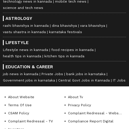
technology news in kannada
mobile tech news
science and tech news
ASTROLOGY
rashi bhavishya in kannada
dina bhavishya
vara bhavishya
vastu shastra in kannada
karnataka festivals
LIFESTYLE
Lifestyle news in kannada
food recipes in kannada
health tips in kannada
kitchen tips in kannada
EDUCATION & CAREER
job news in kannada
Private Jobs
bank jobs in karnataka
Government jobs in karnataka
Central Govt Jobs in Kannada
IT Jobs
About Website
About Tv
Terms Of Use
Privacy Policy
CSAM Policy
Complaint Redressal - Website
Complaint Redressal - TV
Compliance Report Digital