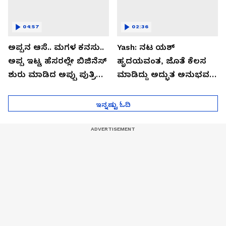
04:57
02:36
ಅಪ್ಪನ ಆಸೆ.. ಮಗಳ ಕನಸು..
Yash: ನಟ ಯಶ್​
ಅಪ್ಪ ಇಟ್ಟ ಹೆಸರಲ್ಲೇ ಬಿಜಿನೆಸ್​
ಹೃದಯವಂತ, ಜೊತೆ ಕೆಲಸ
ಶುರು ಮಾಡಿದ ಅಪ್ಪು ಪುತ್ರಿ
ಮಾಡಿದ್ದು ಅದ್ಭುತ ಅನುಭವ:
ವಂದಿತಾ..!
ತಾರಾ ಸುತಾರಿಯಾ
ಇನ್ನಷ್ಟು ಓದಿ