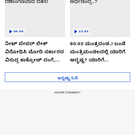
50:30
22:53
ನೀಟ್ ಪೇಪರ್ ಲೀಕ್
60:40 ಮಂತ್ರದಂಡ..! ಬಂಡೆ
ವಿರೋಧಿಸಿ ಮೋದಿ ಸರ್ಕಾರದ
ಮಂತ್ರಿಮಂಡಲದಲ್ಲಿ ಯಾರಿಗೆ
ವಿರುದ್ದ ಕಾಕ್ರೋಚ್ ದಂಗೆ,
ಅದೃಷ್ಟ? ಯಾರಿಗೆ
ರಣಾಂಗಣವಾದ ದೆಹಲಿ
ಅರ್ಧಚಂದ್ರ..?
ಇನ್ನಷ್ಟು ಓದಿ