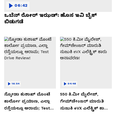
06:42
ಒಬೆನ್ ರೋರ್ ಇಝಡ್: ಹೊಸ ಇವಿ ಬೈಕ್
ಬಿಡುಗಡೆ
16:54
04:48
ಸ್ಕೋಡಾ ಕುಶಾಖ್ ಮೊಂಟೆ
550 ಕಿ.ಮೀ ಮೈಲೇಜ್,
ಕಾರ್ಲೋ ಪ್ರಯಾಣ, ಎಲ್ಲಾ
ಗೇಮ್‌ಚೇಂಜರ್ ಮಾರುತಿ
ರಸ್ತೆಯಲ್ಲೂ ಆರಾಮ; Test
ಸುಜುಕಿ eVX ಎಲೆಕ್ಟ್ರಿಕ್ ಕಾರು
Drive Review!
ಅನಾವರಣ!