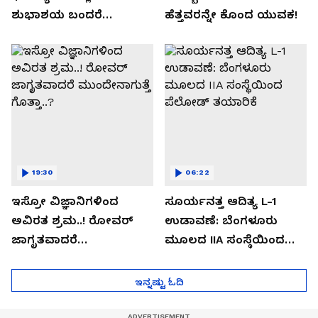
ಶುಭಾಶಯ ಬಂದರೆ
ಹೆತ್ತವರನ್ನೇ ಕೊಂದ ಯುವಕ!
ಡೌನ್ಲೋಡ್ ಮಾಡಬೇಡಿ!
19:30
06:22
ಇಸ್ರೋ ವಿಜ್ಞಾನಿಗಳಿಂದ
ಸೂರ್ಯನತ್ತ ಆದಿತ್ಯ L-1
ಅವಿರತ ಶ್ರಮ..! ರೋವರ್
ಉಡಾವಣೆ: ಬೆಂಗಳೂರು
ಜಾಗೃತವಾದರೆ
ಮೂಲದ IIA ಸಂಸ್ಥೆಯಿಂದ
ಮುಂದೇನಾಗುತ್ತೆ ಗೊತ್ತಾ..?
ಪೆಲೋಡ್‌ ತಯಾರಿಕೆ
ಇನ್ನಷ್ಟು ಓದಿ