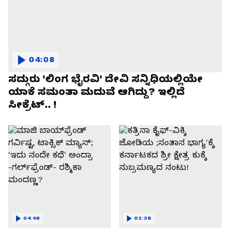
04:08
ಸದ್ಗುರು 'ಲಿಂಗ ಭೈರವಿ' ದೇವಿ ಸನ್ನಿಧಿಯಲ್ಲಿಯೇ
ಯಾಕೆ ಸಮಂತಾ ಮದುವೆ ಆಗಿದ್ದು? ಇಲ್ಲಿದೆ
ಸೀಕ್ರೆಟ್.. !
04:48
02:38