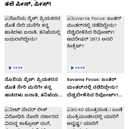
ತಲೆ ಪೀಸ್, ಪೀಸ್!
23:34
20:56
ಸೊಸೆಯ ಸ್ಕೆಚ್: ಪ್ರಿಯಕರನ
Suvarna Focus: ಜಂತರ್
ಜೊತೆ ಸೇರಿ ಮನೆಗೇ ಕನ್ನ
ಮಂತರ್‌ನಲ್ಲಿ ನಡೆದಿದ್ದೇನು?
ಹಾಕಿದಳು ಐನಾತಿ, ತನಿಖೆಯಲ್ಲಿ
ಬೆಚ್ಚಿಬೀಳಿಸಿದ ರಿಪೋರ್ಟ್!
ಬಯಲಾಗಿದ್ದೇನು?
ಆಪರೇಷನ್ 2873 ಅಸಲಿ
ಸೀಕ್ರೆಟ್?