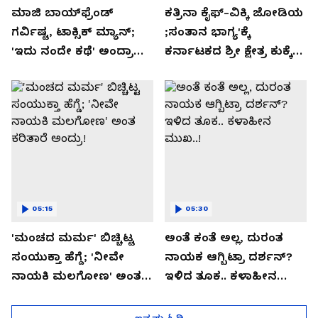
ಮಾಜಿ ಬಾಯ್‌ಫ್ರೆಂಡ್
ಕತ್ರಿನಾ ಕೈಫ್-ವಿಕ್ಕಿ ಜೋಡಿಯ
ಗರ್ವಿಷ್ಟ, ಟಾಕ್ಸಿಕ್ ಮ್ಯಾನ್;
;ಸಂತಾನ ಭಾಗ್ಯ'ಕ್ಕೆ
'ಇದು ನಂದೇ ಕಥೆ' ಅಂದ್ರಾ
ಕರ್ನಾಟಕದ ಶ್ರೀ ಕ್ಷೇತ್ರ ಕುಕ್ಕೆ
-ಗರ್ಲ್‌ಫ್ರೆಂಡ್- ರಶ್ಮಿಕಾ
ಸುಬ್ರಮಣ್ಯದ ನಂಟು!
ಮಂದಣ್ಣ?
05:15
05:30
'ಮಂಚದ ಮರ್ಮ' ಬಿಚ್ಚಿಟ್ಟ
ಅಂತೆ ಕಂತೆ ಅಲ್ಲ, ದುರಂತ
ಸಂಯುಕ್ತಾ ಹೆಗ್ಡೆ; 'ನೀವೇ
ನಾಯಕ ಆಗ್ಬಿಟ್ರಾ ದರ್ಶನ್?
ನಾಯಕಿ ಮಲಗೋಣ' ಅಂತ
ಇಳಿದ ತೂಕ.. ಕಳಾಹೀನ
ಕರಿತಾರೆ ಅಂದ್ರು!
ಮುಖ..!
ಇನ್ನಷ್ಟು ಓದಿ