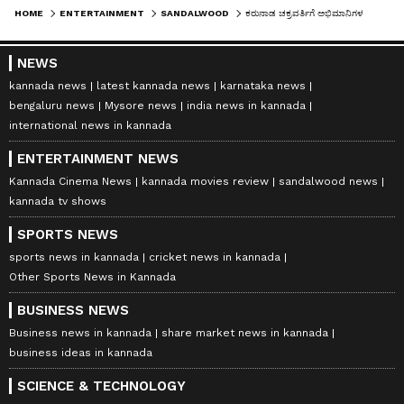
HOME
ENTERTAINMENT
SANDALWOOD
ಕರುನಾಡ ಚಕ್ರವರ್ತಿಗೆ ಅಭಿಮಾನಿಗಳ ಸ್ಪೆಷಲ್ ಗಿಫ್ಟ್ : ಮಾರುಕಟ್ಟೆಗೆ ಬಂತು 'ರಾಜವಂಶ' ಸದಸ್ಯರಿರೋ ಗಡಿಯಾರ!
NEWS
kannada news
latest kannada news
karnataka news
bengaluru news
Mysore news
india news in kannada
international news in kannada
ENTERTAINMENT NEWS
Kannada Cinema News
kannada movies review
sandalwood news
kannada tv shows
SPORTS NEWS
sports news in kannada
cricket news in kannada
Other Sports News in Kannada
BUSINESS NEWS
Business news in kannada
share market news in kannada
business ideas in kannada
SCIENCE & TECHNOLOGY