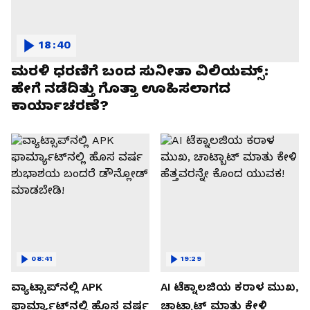
18:40
ಮರಳಿ ಧರಣಿಗೆ ಬಂದ ಸುನೀತಾ ವಿಲಿಯಮ್ಸ್:
ಹೇಗೆ ನಡೆದಿತ್ತು ಗೊತ್ತಾ ಊಹಿಸಲಾಗದ
ಕಾರ್ಯಾಚರಣೆ?
08:41
19:29
ವ್ಯಾಟ್ಸಾಪ್‌ನಲ್ಲಿ APK
AI ಟೆಕ್ನಾಲಜಿಯ ಕರಾಳ ಮುಖ,
ಫಾರ್ಮ್ಯಾಟ್‌ನಲ್ಲಿ ಹೊಸ ವರ್ಷ
ಚಾಟ್ಬಾಟ್ ಮಾತು ಕೇಳಿ