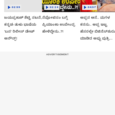
02:59
02:24
04:57
ಜಯಪ್ರಕಾಶ್ ಶೆಟ್ಟಿ ನಟನೆ,
ನೆಪೋಟಿಸಂ ಬಗ್ಗೆ
ಅಪ್ಪನ ಆಸೆ.. ಮಗಳ
ಕನ್ನಡ-ತುಳು ಭಾಷೆಯ
ಪ್ರಿಯಾಂಕಾ ಉಪೇಂದ್ರ
ಕನಸು.. ಅಪ್ಪ ಇಟ್ಟ
'ಬನ' ರಿಲೀಸ್ ಡೇಟ್
ಹೇಳಿದ್ದೇನು..?!
ಹೆಸರಲ್ಲೇ ಬಿಜಿನೆಸ್​ಶುರು
ಅನೌನ್ಸ್!
ಮಾಡಿದ ಅಪ್ಪು ಪುತ್ರಿ
ವಂದಿತಾ..!