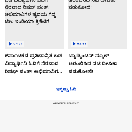
04:21
02:51
ಕರ್ನಾಟಕದ ಪ್ರತಿಭಾನ್ವಿತ ಬಡ
ಬ್ಯಾಡ್ಮಿಂಟನ್ ಸ್ಕೂಲ್​
ವಿದ್ಯಾರ್ಥಿನಿ ಓದಿಗೆ ನೆರವಾದ
ಆರಂಭಿಸಿದ ನಟಿ ದೀಪಿಕಾ
ರಿಷಭ್ ಪಂತ್! ಅಭಿಮಾನಿಗಳ
ಪಡುಕೋಣೆ!
ಹೃದಯ ಗೆದ್ದ ಟೀಂ ಇಂಡಿಯಾ
ಕ್ರಿಕೆಟಿಗ
ಇನ್ನಷ್ಟು ಓದಿ