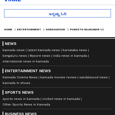
ಇನ್ನಷ್ಟು ಓದಿ
HOME
ENTERTAINMENT
SANDALWOOD
PUNEETH RAJKUMAR:'ಪರಮಾತ್ಮ'ನ ಆರಾಧನೆಯಲ್ಲಿ ಕರುನಾಡು: 'ಅಪ್ಪು' ನೆನಪಿನಲ್ಲಿ ಅನ್ನಸಂತರ್ಪಣೆ
NEWS
kannada news
latest kannada news
karnataka news
bengaluru news
Mysore news
india news in kannada
international news in kannada
ENTERTAINMENT NEWS
Kannada Cinema News
kannada movies review
sandalwood news
kannada tv shows
SPORTS NEWS
sports news in kannada
cricket news in kannada
Other Sports News in Kannada
BUSINESS NEWS