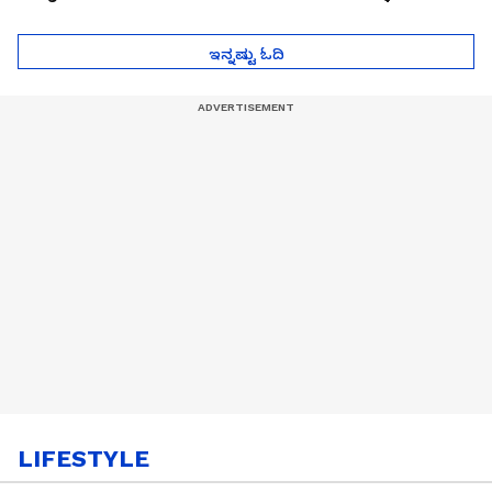
ಮುಂದೇನಾಗುತ್ತೆ ಗೊತ್ತಾ..?
ಪೆಲೋಡ್‌ ತಯಾರಿಕೆ
ಇನ್ನಷ್ಟು ಓದಿ
LIFESTYLE