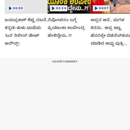
02:59
02:24
04:57
ಜಯಪ್ರಕಾಶ್ ಶೆಟ್ಟಿ ನಟನೆ,
ನೆಪೋಟಿಸಂ ಬಗ್ಗೆ
ಅಪ್ಪನ ಆಸೆ.. ಮಗಳ
ಕನ್ನಡ-ತುಳು ಭಾಷೆಯ
ಪ್ರಿಯಾಂಕಾ ಉಪೇಂದ್ರ
ಕನಸು.. ಅಪ್ಪ ಇಟ್ಟ
'ಬನ' ರಿಲೀಸ್ ಡೇಟ್
ಹೇಳಿದ್ದೇನು..?!
ಹೆಸರಲ್ಲೇ ಬಿಜಿನೆಸ್​ಶುರು
ಅನೌನ್ಸ್!
ಮಾಡಿದ ಅಪ್ಪು ಪುತ್ರಿ
ವಂದಿತಾ..!