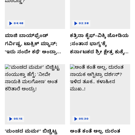
04:48
02:38
ಮಾಜಿ ಬಾಯ್‌ಫ್ರೆಂಡ್
ಕತ್ರಿನಾ ಕೈಫ್-ವಿಕ್ಕಿ ಜೋಡಿಯ
ಗರ್ವಿಷ್ಟ, ಟಾಕ್ಸಿಕ್ ಮ್ಯಾನ್;
;ಸಂತಾನ ಭಾಗ್ಯ'ಕ್ಕೆ
'ಇದು ನಂದೇ ಕಥೆ' ಅಂದ್ರಾ
ಕರ್ನಾಟಕದ ಶ್ರೀ ಕ್ಷೇತ್ರ ಕುಕ್ಕೆ
-ಗರ್ಲ್‌ಫ್ರೆಂಡ್- ರಶ್ಮಿಕಾ
ಸುಬ್ರಮಣ್ಯದ ನಂಟು!
ಮಂದಣ್ಣ?
05:15
05:30
'ಮಂಚದ ಮರ್ಮ' ಬಿಚ್ಚಿಟ್ಟ
ಅಂತೆ ಕಂತೆ ಅಲ್ಲ, ದುರಂತ