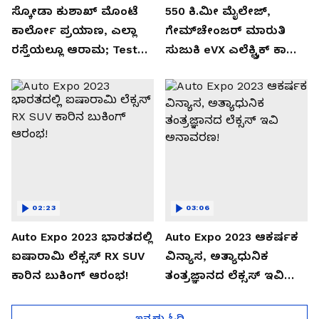
ಸ್ಕೋಡಾ ಕುಶಾಖ್ ಮೊಂಟೆ
550 ಕಿ.ಮೀ ಮೈಲೇಜ್,
ಕಾರ್ಲೋ ಪ್ರಯಾಣ, ಎಲ್ಲಾ
ಗೇಮ್‌ಚೇಂಜರ್ ಮಾರುತಿ
ರಸ್ತೆಯಲ್ಲೂ ಆರಾಮ; Test
ಸುಜುಕಿ eVX ಎಲೆಕ್ಟ್ರಿಕ್ ಕಾರು
Drive Review!
ಅನಾವರಣ!
02:23
03:06
Auto Expo 2023 ಭಾರತದಲ್ಲಿ
Auto Expo 2023 ಆಕರ್ಷಕ
ಐಷಾರಾಮಿ ಲೆಕ್ಸಸ್ RX SUV
ವಿನ್ಯಾಸ, ಅತ್ಯಾಧುನಿಕ
ಕಾರಿನ ಬುಕಿಂಗ್ ಆರಂಭ!
ತಂತ್ರಜ್ಞಾನದ ಲೆಕ್ಸಸ್ ಇವಿ
ಅನಾವರಣ!
ಇನ್ನಷ್ಟು ಓದಿ