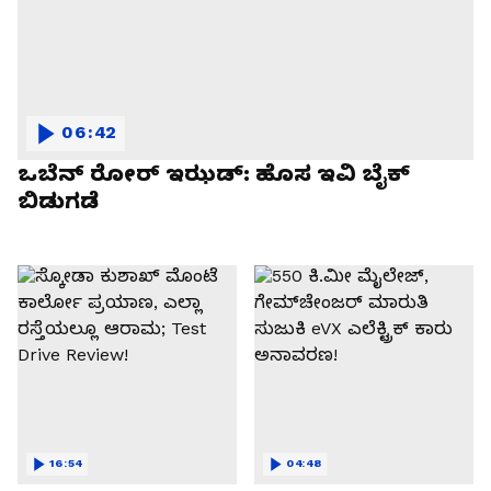
06:42
ಒಬೆನ್ ರೋರ್ ಇಝಡ್: ಹೊಸ ಇವಿ ಬೈಕ್
ಬಿಡುಗಡೆ
16:54
04:48