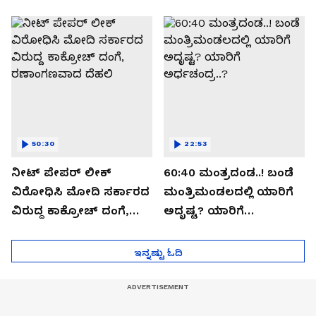
ಬಯಲಾಗಿದ್ದೇನು?
ಆಪರೇಷನ್ 2873 ಅಸಲಿ
ಸೀಕ್ರೆಟ್?
50:30
22:53
ನೀಟ್ ಪೇಪರ್ ಲೀಕ್
60:40 ಮಂತ್ರದಂಡ..! ಬಂಡೆ
ವಿರೋಧಿಸಿ ಮೋದಿ ಸರ್ಕಾರದ
ಮಂತ್ರಿಮಂಡಲದಲ್ಲಿ ಯಾರಿಗೆ
ವಿರುದ್ದ ಕಾಕ್ರೋಚ್ ದಂಗೆ,
ಅದೃಷ್ಟ? ಯಾರಿಗೆ
ರಣಾಂಗಣವಾದ ದೆಹಲಿ
ಅರ್ಧಚಂದ್ರ..?
ಇನ್ನಷ್ಟು ಓದಿ