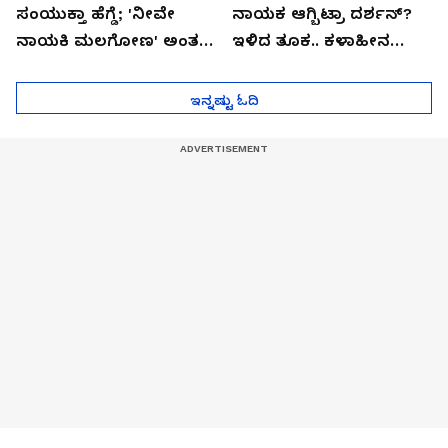
ಸಂಯುಕ್ತಾ ಹೆಗ್ಡೆ; 'ನೀವೇ
ನಾಯಕ ಆಗ್ಬಿಟ್ರಾ ದರ್ಶನ್?
ನಾಯಕಿ ಮಲಗೋಣ' ಅಂತ
ಇಳಿದ ತೂಕ.. ಕಳಾಹೀನ
ಕರಿತಾರೆ ಅಂದ್ರು!
ಮುಖ..!
ಇನ್ನಷ್ಟು ಓದಿ