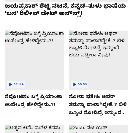
ಜಯಪ್ರಕಾಶ್ ಶೆಟ್ಟಿ ನಟನೆ, ಕನ್ನಡ-ತುಳು ಭಾಷೆಯ
'ಬನ' ರಿಲೀಸ್ ಡೇಟ್ ಅನೌನ್ಸ್!
02:24
05:53
ನೆಪೋಟಿಸಂ ಬಗ್ಗೆ ಪ್ರಿಯಾಂಕಾ
ನೋರಾ ಫತೇಹಿ ಆಫರ್​
ಉಪೇಂದ್ರ ಹೇಳಿದ್ದೇನು..?!
ತಮನ್ನಾ ಪಾಲಾಗಿದ್ದೇಕೆ..? ಬಿಳಿ
ಬ್ಯೂಟಿ ನೋಡಿದ್ರೆ ಇನ್ಮುಂದೆ
ಭಯ ಪಡ್ತೀರಾ ನೀವು!