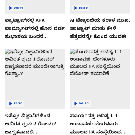
08:41
19:29
ವ್ಯಾಟ್ಸಾಪ್‌ನಲ್ಲಿ APK
AI ಟೆಕ್ನಾಲಜಿಯ ಕರಾಳ ಮುಖ,
ಫಾರ್ಮ್ಯಾಟ್‌ನಲ್ಲಿ ಹೊಸ ವರ್ಷ
ಚಾಟ್ಬಾಟ್ ಮಾತು ಕೇಳಿ
ಶುಭಾಶಯ ಬಂದರೆ
ಹೆತ್ತವರನ್ನೇ ಕೊಂದ ಯುವಕ!
ಡೌನ್ಲೋಡ್ ಮಾಡಬೇಡಿ!
19:30
06:22
ಇಸ್ರೋ ವಿಜ್ಞಾನಿಗಳಿಂದ
ಸೂರ್ಯನತ್ತ ಆದಿತ್ಯ L-1
ಅವಿರತ ಶ್ರಮ..! ರೋವರ್
ಉಡಾವಣೆ: ಬೆಂಗಳೂರು
ಜಾಗೃತವಾದರೆ
ಮೂಲದ IIA ಸಂಸ್ಥೆಯಿಂದ