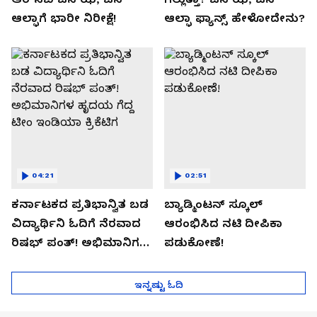
ಆಲ್ಫಾಗೆ ಭಾರೀ ನಿರೀಕ್ಷೆ!
ಆಲ್ಫಾ ಫ್ಯಾನ್ಸ್ ಹೇಳೋದೇನು?
04:21
02:51
ಕರ್ನಾಟಕದ ಪ್ರತಿಭಾನ್ವಿತ ಬಡ
ಬ್ಯಾಡ್ಮಿಂಟನ್ ಸ್ಕೂಲ್​
ವಿದ್ಯಾರ್ಥಿನಿ ಓದಿಗೆ ನೆರವಾದ
ಆರಂಭಿಸಿದ ನಟಿ ದೀಪಿಕಾ
ರಿಷಭ್ ಪಂತ್! ಅಭಿಮಾನಿಗಳ
ಪಡುಕೋಣೆ!
ಹೃದಯ ಗೆದ್ದ ಟೀಂ ಇಂಡಿಯಾ
ಕ್ರಿಕೆಟಿಗ
ಇನ್ನಷ್ಟು ಓದಿ